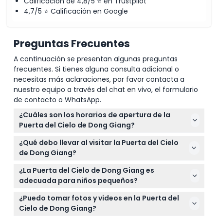
Calificación de 4,8/5 ⭐ en Trustpilot
4,7/5 ⭐ Calificación en Google
Preguntas Frecuentes
A continuación se presentan algunas preguntas
frecuentes. Si tienes alguna consulta adicional o
necesitas más aclaraciones, por favor contacta a
nuestro equipo a través del chat en vivo, el formulario
de contacto o WhatsApp.
¿Cuáles son los horarios de apertura de la
Puerta del Cielo de Dong Giang?
La Puerta del Cielo de Dong Giang está abierta
¿Qué debo llevar al visitar la Puerta del Cielo
todos los días de 8:00 AM a 5:30 PM, con la última
de Dong Giang?
entrada a las 5:00 PM (sujeto a cambios — por
Asegúrese de llevar agua, protector solar, repelente
favor confirme al momento de la reserva).
¿La Puerta del Cielo de Dong Giang es
de insectos, un impermeable y use zapatos
adecuada para niños pequeños?
cómodos con buen agarre, ya que los senderos
Los niños menores de 100 cm pueden entrar gratis,
cerca de cascadas y cuevas pueden ser irregulares
¿Puedo tomar fotos y videos en la Puerta del
mientras que los niños de 140 cm o más pagan la
y resbaladizos.
Cielo de Dong Giang?
tarifa de adulto. El sitio tiene algunos terrenos