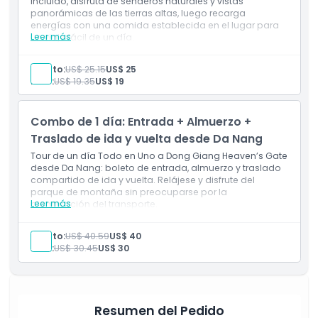
incluido, disfruta de senderos naturales y vistas
panorámicas de las tierras altas, luego recarga
energías con una comida establecida en el lugar para
Horario de Apertura
Leer más
un viaje fácil de un día.
Incluye
Entrada a las atracciones
Adulto:
US$ 25.15
US$ 25
Cosas a Saber
Almuerzo
Niño:
US$ 19.35
US$ 19
Ubicación
Combo de 1 día: Entrada + Almuerzo +
Traslado de ida y vuelta desde Da Nang
Código de Vestimenta
Tour de un día Todo en Uno a Dong Giang Heaven’s Gate
desde Da Nang: boleto de entrada, almuerzo y traslado
compartido de ida y vuelta. Relájese y disfrute del
parque de montaña sin preocuparse por la
Política de Cancelación
Leer más
planificación del transporte.
Incluye
Autobús lanzadera ida y vuelta desde Da Nang a
Adulto:
US$ 40.59
US$ 40
Dong Giang
Niño:
US$ 30.45
US$ 30
Boleto de entrada que cubre todas las atracciones
Almuerzo en Dong Giang Heaven's Gate
Baño en arroyo, deslizamiento por cascada y
paddleboard (SUP)
Buggy dentro del parque
Resumen del Pedido
Experiencia de tejido tradicional de brocado en la