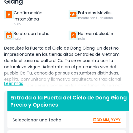
Giang
Confirmación
Entradas Móviles
mostrar en tu teléfono
Instantánea
nulo
Boleto con fecha
No reembolsable
nulo
nulo
Descubre la Puerta del Cielo de Dong Giang, un destino
impresionante en las tierras altas centrales de Vietnam
donde el turismo cultural Co Tu se encuentra con la
naturaleza virgen. Adéntrate en el patrimonio vivo del
pueblo Co Tu, conocido por sus costumbres distintivas,
espíritu comunitario y llamativa arquitectura tradicional
Leer más
moldeada por generaciones en las montañas. Pasea por
senderos forestales serenos llenos de canto de pájaros,
Entrada a la Puerta del Cielo de Dong Giang
luego refresca tus sentidos junto a arroyos de cascadas de
Precio y Opciones
aguas cristalinas y explora antiguas cuevas desgastadas
por el tiempo que añaden un encanto misterioso a este
paisaje. Esta experiencia combina tres estilos de viaje
Seleccionar una fecha
DD MM, YYYY
inolvidables en un solo recorrido: turismo cultural, turismo
espiritual y ecoturismo. Siente la atmósfera sagrada de la