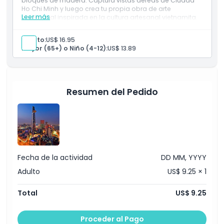
bloques de madera. Captura vistas aéreas de Ciudad
Ho Chi Minh y luego crea tu propia obra de arte
Leer más
tradicional inspirada en la cultura artesanal vietnamita.
Horario de Apertura
Inclusiones
1 entrada para Saigon Skydeck
Adulto:
US$ 16.95
Museo Ao Dai en el piso 49
Mayor (65+) o Niño (4-12):
US$ 13.89
Cosas a Saber
1 botella de agua mineral
1 experiencia de taller de impresión en bloque de
madera de 30 minutos
Ubicación
Resumen del Pedido
Cómo Llegar
Política de Cancelación
Fecha de la actividad
DD MM, YYYY
Adulto
US$ 9.25 × 1
Total
US$ 9.25
Proceder al Pago