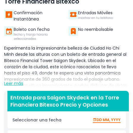
Torre Financiera Bitexco
Confirmación
Entradas Móviles
mostrar en tu teléfono
Instantánea
Boleto con fecha
No reembolsable
fecha y franja horaria
seleccionadas
Experimenta la impresionante belleza de Ciudad Ho Chi
Minh desde las alturas con un boleto de entrada general al
Bitexco Financial Tower Saigon Skydeck. Ubicado en el
corazón de la ciudad, este icónico rascacielos te lleva
hasta el piso 49, donde te espera una vista panorámica
impresionante de 360 grados de todo el paisaje urbano.
Leer más
Desde esta altura impresionante, podrás disfrutar de vistas
panorámicas del río Saigón, las calles concurridas abajo y
Entrada para Saigon Skydeck en la Torre
muchos de los lugares más famosos de la ciudad. El Saigon
Financiera Bitexco Precio y Opciones
Skydeck está diseñado para ofrecer a los visitantes una
perspectiva única de la vibrante mezcla de edificios
modernos y sitios históricos de la ciudad. Ya seas un
Seleccionar una fecha
DD MM, YYYY
visitante por primera vez o un local explorando tu ciudad
desde un ángulo nuevo, el Skydeck ofrece un escape