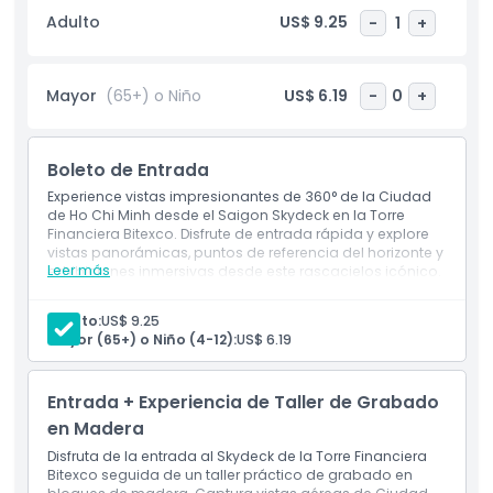
pacífico e inolvidable sobre las multitudes. Grandes
Adulto
US$ 9.25
-
1
+
ventanas de cristal y telescopios de alta calidad te ayudan
a localizar atracciones, puentes y barrios desde un punto
de vista completamente nuevo. Esta experiencia es
Mayor
(65+) o Niño
US$ 6.19
-
0
+
perfecta para viajeros que buscan capturar fotos
fantásticas, admirar una colorida puesta de sol o
simplemente disfrutar del impresionante horizonte de
Boleto de Entrada
Ciudad Ho Chi Minh. Una visita al Bitexco Financial Tower
Saigon Skydeck es una de las mejores cosas para hacer en
Experience vistas impresionantes de 360° de la Ciudad
la ciudad y un punto destacado que no puedes perder en
de Ho Chi Minh desde el Saigon Skydeck en la Torre
Financiera Bitexco. Disfrute de entrada rápida y explore
cualquier itinerario.
vistas panorámicas, puntos de referencia del horizonte y
Leer más
exhibiciones inmersivas desde este rascacielos icónico.
Inclusiones
Aspectos Destacados
1 entrada(s) para Saigon Skydeck
Adulto:
US$ 9.25
Museo Ao Dai en el piso 49
Mayor (65+) o Niño (4-12):
US$ 6.19
1 botella de agua mineral
Inclusiones
Entrada + Experiencia de Taller de Grabado
Política para Niños y Adultos
en Madera
Disfruta de la entrada al Skydeck de la Torre Financiera
Bitexco seguida de un taller práctico de grabado en
Exclusiones