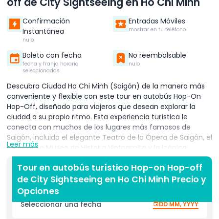
off de City Sightseeing en Ho Chi Minh
Confirmación
Entradas Móviles
mostrar en tu teléfono
Instantánea
nulo
Boleto con fecha
No reembolsable
fecha y franja horaria
nulo
seleccionadas
Descubra Ciudad Ho Chi Minh (Saigón) de la manera más
conveniente y flexible con este tour en autobús Hop-On
Hop-Off, diseñado para viajeros que desean explorar la
ciudad a su propio ritmo. Esta experiencia turística le
conecta con muchos de los lugares más famosos de
Saigón, incluido el elegante Teatro de la Ópera de Saigón, el
Leer más
fascinante Museo de Historia Vietnamita y la icónica
Catedral de Notre Dame de Saigón. El recorrido cuenta con
Tour en autobús turístico Hop-on Hop-off
múltiples rutas con paradas bien planificadas, lo que
de City Sightseeing en Ho Chi Minh Precio y
facilita bajarse cuando quiera para explorar una atracción y
volver a subirse cuando esté listo para continuar su viaje.
Opciones
Ya sea que prefiera tomar fotos, visitar museos o
Seleccionar una fecha
DD MM, YYYY
simplemente disfrutar de la energía de la ciudad, este tour