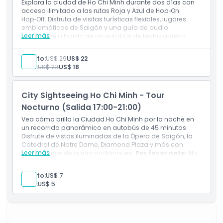
Explora la ciudad de Ho Chi Minh durante dos días con
acceso ilimitado a las rutas Roja y Azul de Hop‑On
Hop‑Off. Disfruta de visitas turísticas flexibles, lugares
Exclusiones
emblemáticos de Saigón y una guía de audio
Leer más
multilingüe a bordo de un autobús de techo abierto.
Incluye
Cosas a Saber
Tour en autobús turístico
Adulto:
US$ 29
US$ 22
Guía de audio
Niño:
US$ 23
US$ 18
Ubicación
City Sightseeing Ho Chi Minh - Tour
Política de Cancelación
Nocturno (Salida 17:00-21:00)
Vea cómo brilla la Ciudad Ho Chi Minh por la noche en
un recorrido panorámico en autobús de 45 minutos.
Disfrute de vistas iluminadas de la Ópera de Saigón, la
Catedral de Notre Dame, Diamond Plaza y más con
Leer más
comentarios de audio multilingües.
Por favor note:
No
es un servicio de subir y bajar libremente.
Adulto:
US$ 7
Niño:
US$ 5