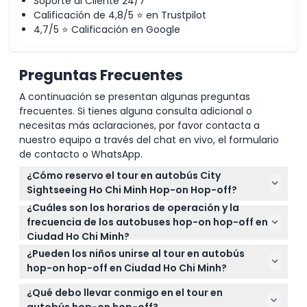
Soporte al Cliente 24/7
Calificación de 4,8/5 ⭐ en Trustpilot
4,7/5 ⭐ Calificación en Google
Preguntas Frecuentes
A continuación se presentan algunas preguntas
frecuentes. Si tienes alguna consulta adicional o
necesitas más aclaraciones, por favor contacta a
nuestro equipo a través del chat en vivo, el formulario
de contacto o WhatsApp.
¿Cómo reservo el tour en autobús City
Sightseeing Ho Chi Minh Hop-on Hop-off?
¿Cuáles son los horarios de operación y la
Puede reservar cómodamente su tour en el
frecuencia de los autobuses hop-on hop-off en
autobús Hop-on Hop-off en línea aquí mismo en
Ciudad Ho Chi Minh?
este sitio web. Simplemente seleccione las fechas
Los autobuses de la Ruta Roja operan diariamente
de viaje y elija la opción de boleto que más le
¿Pueden los niños unirse al tour en autobús
de 9:00 AM a 4:00 PM, saliendo cada 30 minutos,
convenga para asegurar su lugar.
hop-on hop-off en Ciudad Ho Chi Minh?
mientras que la Ruta Azul opera diariamente de
Sí, los niños menores de 6 años pueden viajar gratis,
9:00 AM a 3:45 PM con salidas cada 45 minutos
¿Qué debo llevar conmigo en el tour en
pero no tendrán asiento reservado en el autobús.
(sujeto a cambios — por favor confirme al