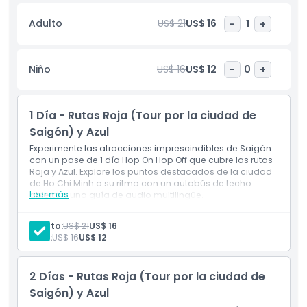
le da la libertad total para diseñar su propio itinerario.
Durante el recorrido, puede escuchar comentarios en
Adulto
US$ 21
US$ 16
-
1
+
audio multilingües que ofrecen datos interesantes,
perspectivas culturales y relatos históricos sobre la antigua
capital del sur de Vietnam. Esto hace que la experiencia no
Niño
US$ 16
US$ 12
-
0
+
solo sea agradable, sino también informativa,
especialmente para los visitantes primerizos. Cómodo,
flexible y perfecto para hacer turismo, este tour Hop-On
1 Día - Rutas Roja (Tour por la ciudad de
Hop-Off es una de las maneras más fáciles de descubrir
los puntos destacados de Saigón mientras disfruta de un
Saigón) y Azul
transporte sin estrés por la ciudad.
Experimente las atracciones imprescindibles de Saigón
con un pase de 1 día Hop On Hop Off que cubre las rutas
Roja y Azul. Explore los puntos destacados de la ciudad
Aspectos Destacados
de Ho Chi Minh a su ritmo con un autobús de techo
Leer más
abierto y una guía de audio multilingüe.
Incluye
Inclusiones
Tour en autobús turístico
Adulto:
US$ 21
US$ 16
Guía de audio
Niño:
US$ 16
US$ 12
Política para Niños y Adultos
2 Días - Rutas Roja (Tour por la ciudad de
Saigón) y Azul
Hora de Recogida / Hora de Entrega