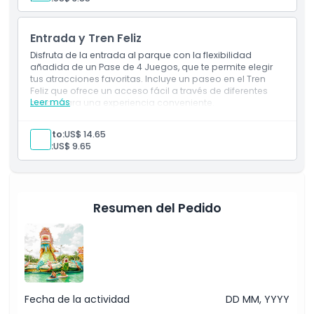
Entrada y Tren Feliz
Disfruta de la entrada al parque con la flexibilidad
añadida de un Pase de 4 Juegos, que te permite elegir
tus atracciones favoritas. Incluye un paseo en el Tren
Feliz que ofrece un acceso fácil a través de diferentes
Leer más
zonas para una experiencia conveniente.
Inclusions
Admisión a: Parque Temático Suoi Tien
Adulto:
US$ 14.65
Elección de 4 Juegos/Atracciones: Puedes elegir
Niño:
US$ 9.65
libremente 4 de tus juegos favoritos dentro del
parque seco, y cada uno elegido se puede canjear
una vez
Boleto para el Tren Feliz, que opera rutas entre
estaciones desde las 8:00 hasta las 16:00
Resumen del Pedido
Fecha de la actividad
DD MM, YYYY