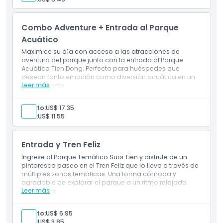
1 billete(s) de Misterio del Bosque de las Brujas
1 billete(s) de Palacio del Unicornio
1 billete(s) de Castillo de Nieve
Combo Adventure + Entrada al Parque
1 billete(s) de Noria
1 billete(s) de Bote de Remo de los Cuatro Animales
Acuático
Sagrados
Maximice su día con acceso a las atracciones de
1 billete(s)
aventura del parque junto con la entrada al Parque
Acuático Tien Dong. Perfecto para huéspedes que
desean tanto emoción como diversión acuática en un
Leer más
solo paquete.
Inclusions
Entrada a: Parque Temático Suoi Tien
Adulto:
US$ 17.35
1 boleto(s) de Taxi Turístico
Niño:
US$ 11.55
1 boleto(s) Misterio del Bosque de las Brujas
1 boleto(s) Palacio del Unicornio
1 boleto(s) Castillo de Nieve
Entrada y Tren Feliz
1 boleto(s) Rueda de la Fortuna
1 boleto(s) Bote de Remo de los Cuatro Animales
Ingrese al Parque Temático Suoi Tien y disfrute de un
Sagrados
pintoresco paseo en el Tren Feliz que lo lleva a través de
1 boleto(s)
múltiples zonas temáticas. Una forma cómoda y
1 boleto(s) Parque Acuático
agradable de explorar el parque a un ritmo relajado.
Leer más
Inclusions
Entrada a: Parque Temático Suoi Tien
Boleto del Tren Feliz, que presta servicios en rutas
Adulto:
US$ 6.95
entre estaciones de 8:00 a 16:00
Niño:
US$ 3.85