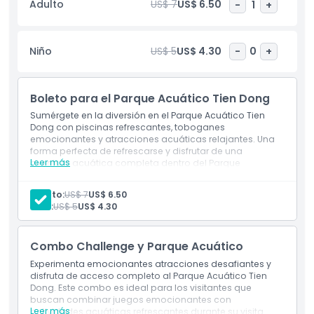
Adulto
US$ 7
US$ 6.50
-
1
+
ofrecen paquetes combinados convenientes. Una opción
popular es el Pase de 4 Juegos, que le da acceso a
atracciones selectas para que pueda disfrutar de sus
Niño
US$ 5
US$ 4.30
-
0
+
juegos favoritos sin complicaciones. Estos paquetes están
diseñados para proporcionar mejor valor, ahorrar tiempo en
la entrada y mejorar su experiencia general. Ya sea que
Boleto para el Parque Acuático Tien Dong
busque descubrimiento cultural, juegos divertidos o
atracciones temáticas, Suoi Tien ofrece una aventura
Sumérgete en la diversión en el Parque Acuático Tien
verdaderamente inmersiva como ninguna otra en
Dong con piscinas refrescantes, toboganes
emocionantes y atracciones acuáticas relajantes. Una
Vietnam.
forma perfecta de refrescarse y disfrutar de una
Leer más
aventura acuática completa dentro del Parque
Temático Suoi Tien.
Aspectos Destacados
Exclusions
Adulto:
US$ 7
US$ 6.50
Entrada al Parque Temático Suoi Tien y a la Granja
Niño:
US$ 5
US$ 4.30
Suoi Tien
Inclusiones
Inclusions
Entrada a: Solo acceso al parque acuático - Playa
Combo Challenge y Parque Acuático
Tien Dong
Política para Niños y Adultos
Experimenta emocionantes atracciones desafiantes y
disfruta de acceso completo al Parque Acuático Tien
Dong. Este combo es ideal para los visitantes que
Exclusiones
buscan combinar juegos emocionantes con
Leer más
actividades acuáticas refrescantes durante su visita.