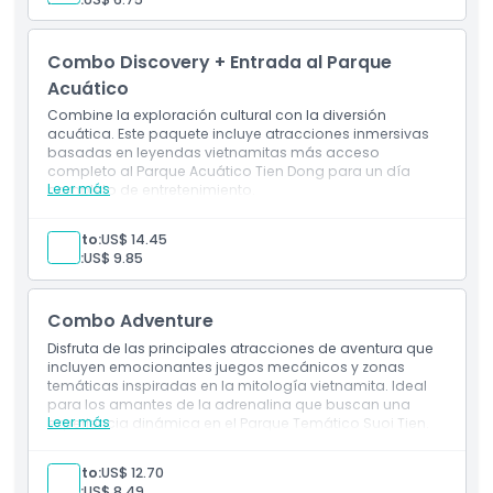
Entrada a: Productos de la Granja Suoi Tien
1 boleto(s) de Masaje de Peces
1 boleto(s) al Reino de los Cocodrilos
Combo Discovery + Entrada al Parque
1 boleto(s) al Palacio Real Dorado
Acuático
Combine la exploración cultural con la diversión
acuática. Este paquete incluye atracciones inmersivas
basadas en leyendas vietnamitas más acceso
completo al Parque Acuático Tien Dong para un día
Leer más
completo de entretenimiento.
Inclusions
Entrada a: Parque Temático Suoi Tien
Adulto:
US$ 14.45
1 boleto(s) de Tren Turístico
Niño:
US$ 9.85
Entrada a: Productos de la Granja Suoi Tien
1 boleto(s) para Masaje con Peces
1 boleto(s) para Reino de Cocodrilos
Combo Adventure
1 boleto(s) para El Palacio Real Dorado
1 boleto(s) para Parque Acuático
Disfruta de las principales atracciones de aventura que
incluyen emocionantes juegos mecánicos y zonas
temáticas inspiradas en la mitología vietnamita. Ideal
para los amantes de la adrenalina que buscan una
Leer más
experiencia dinámica en el Parque Temático Suoi Tien.
Inclusions
Entrada a: Parque Temático Suoi Tien
Adulto:
US$ 12.70
1 billete(s) de Taxi Turístico
Niño:
US$ 8.49