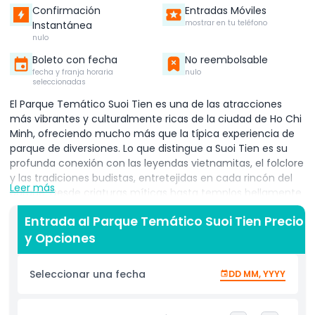
Confirmación
Entradas Móviles
mostrar en tu teléfono
Instantánea
nulo
Boleto con fecha
No reembolsable
fecha y franja horaria
nulo
seleccionadas
El Parque Temático Suoi Tien es una de las atracciones
más vibrantes y culturalmente ricas de la ciudad de Ho Chi
Minh, ofreciendo mucho más que la típica experiencia de
parque de diversiones. Lo que distingue a Suoi Tien es su
profunda conexión con las leyendas vietnamitas, el folclore
y las tradiciones budistas, entretejidas en cada rincón del
Leer más
parque. Desde criaturas míticas hasta templos bellamente
elaborados, cada zona refleja historias famosas como Âu
Entrada al Parque Temático Suoi Tien Precio
Cơ y Lạc Long Quân o la legendaria batalla entre Sơn Tinh y
y Opciones
Thủy Tinh, permitiendo a los visitantes sumergirse en siglos
de cultura e historia vietnamita. Esta combinación única de
entretenimiento y patrimonio hace de Suoi Tien un destino
Seleccionar una fecha
DD MM, YYYY
memorable para familias, amantes de la cultura y
buscadores de emociones por igual. Para hacer su visita
aún más fácil y económica, plataformas como Klook