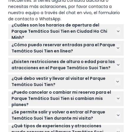
frecuentes. Si tienes alguna consulta adicional o
necesitas más aclaraciones, por favor contacta a
nuestro equipo a través del chat en vivo, el formulario
de contacto o WhatsApp.
¿Cuáles son los horarios de apertura del
Parque Temático Suoi Tien en Ciudad Ho Chi
Minh?
El Parque Temático Suoi Tien está abierto de 8:00
¿Cómo puedo reservar entradas para el Parque
a.m. a 5:00 p.m. los fines de semana y días festivos,
Temático Suoi Tien en línea?
y de 8:00 a.m. a 5:30 p.m. los días laborables. La
Puede reservar sus entradas para el Parque
última entrada es 2 horas antes del cierre (sujeto a
¿Existen restricciones de altura o edad para las
Temático Suoi Tien de forma segura en línea aquí
cambios — por favor confirme al momento de la
atracciones en el Parque Temático Suoi Tien?
mismo en este sitio web. Simplemente elija la
reserva).
Los niños menores de 140 cm obtienen una
fecha y el tipo de entrada preferidos durante el
¿Qué debo vestir y llevar al visitar el Parque
entrada infantil, pero para algunas atracciones y
proceso de reserva, y recibirá la confirmación al
Temático Suoi Tien?
actividades se requiere una altura mínima de 140
instante.
¿Puedo cancelar o cambiar mi reserva para el
Use ropa y calzado cómodos ya que hay mucho
cm. Los niños de 140 cm o más pagan el precio de
Parque Temático Suoi Tien si cambian mis
que caminar y atracciones al aire libre. No olvide
la entrada adulta.
planes?
protector solar, un sombrero y agua para
Desafortunadamente, todas las reservas para el
mantenerse hidratado durante su visita.
¿Se permite salir y volver a entrar al Parque
Parque Temático Suoi Tien no son reembolsables y
Temático Suoi Tien durante mi visita?
no pueden ser cambiadas ni canceladas, así que
¿Qué tipos de experiencias y atracciones
No se permite el reingreso una vez que salga del
asegúrese de sus planes antes de reservar.
puedo esperar en el Parque Temático Suoi