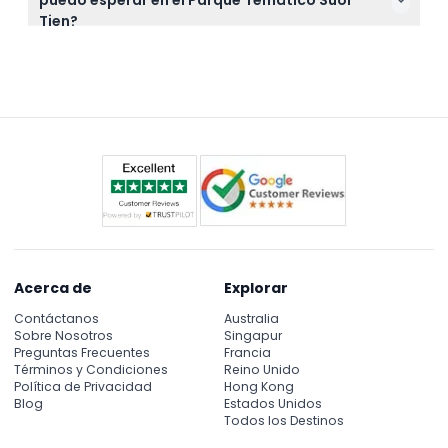
parque, así que planee quedarse durante toda su
Tien?
visita para disfrutar de todas las atracciones.
Encontrará más de 150 atracciones, espectáculos y
actividades inspiradas en leyendas vietnamitas y
mitología budista, además de opciones como
acceso al parque acuático, masaje de peces y
zonas culturales según el paquete de entrada que
elija.
Acerca de
Explorar
Contáctanos
Australia
Sobre Nosotros
Singapur
Preguntas Frecuentes
Francia
Términos y Condiciones
Reino Unido
Política de Privacidad
Hong Kong
Blog
Estados Unidos
Todos los Destinos