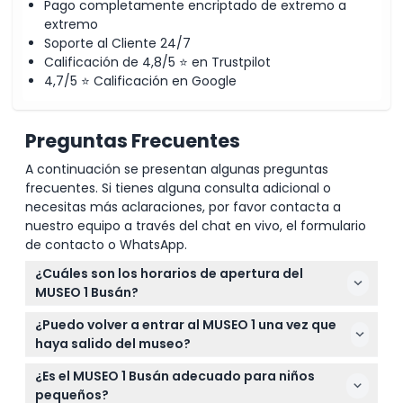
Pago completamente encriptado de extremo a
extremo
Soporte al Cliente 24/7
Calificación de 4,8/5 ⭐ en Trustpilot
4,7/5 ⭐ Calificación en Google
Preguntas Frecuentes
A continuación se presentan algunas preguntas
frecuentes. Si tienes alguna consulta adicional o
necesitas más aclaraciones, por favor contacta a
nuestro equipo a través del chat en vivo, el formulario
de contacto o WhatsApp.
¿Cuáles son los horarios de apertura del
MUSEO 1 Busán?
El MUSEO 1 está abierto de lunes a viernes de 10:00
¿Puedo volver a entrar al MUSEO 1 una vez que
a.m. a 7:00 p.m., y los fines de semana y días
haya salido del museo?
festivos de 10:00 a.m. a 8:00 p.m., con la última
No, no se permite la reentrada después de salir del
entrada una hora antes del cierre (sujeto a
¿Es el MUSEO 1 Busán adecuado para niños
museo, así que asegúrese de explorar
cambios — por favor confirme al momento de la
pequeños?