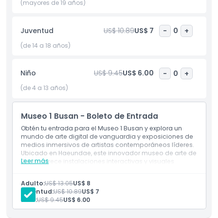
exposiciones en constante evolución y tecnología de
(mayores de 19 años)
proyección de última generación, cada visita a MUSEO 1 es
una aventura nueva e inspiradora. Descubre por qué este
Juventud
US$ 10.89
US$ 7
-
0
+
museo futurista es una visita obligada en cualquier
itinerario de Busan.
(de 14 a 18 años)
Niño
US$ 9.45
US$ 6.00
-
0
+
Aspectos Destacados
(de 4 a 13 años)
Inclusiones
Museo 1 Busan - Boleto de Entrada
Obtén tu entrada para el Museo 1 Busan y explora un
Política para Niños y Adultos
mundo de arte digital de vanguardia y exposiciones de
medios inmersivos de artistas contemporáneos líderes.
Ubicado en Haeundae, este innovador museo de arte de
Exclusiones
Leer más
Busan ofrece instalaciones interactivas y visuales
futuristas que redefinen la creatividad moderna. Una
visita obligada para amantes del arte y entusiastas de
Adulto:
US$ 13.05
US$ 8
Horario de Apertura
la tecnología por igual
Juventud:
US$ 10.89
US$ 7
Niño:
US$ 9.45
US$ 6.00
Cosas a Saber