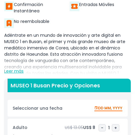
Confirmación
Entradas Móviles
Instantánea
No reembolsable
Adéntrate en un mundo de innovación y arte digital en
MUSEO 1 en Busan, el primer y más grande museo de arte
mediático inmersivo de Corea, ubicado en el dinámico
distrito de Haeundae. Esta atracción innovadora fusiona
tecnología de vanguardia con arte contemporáneo,
creando una experiencia multisensorial inolvidable para
Leer más
visitantes de todas las edades. Con tu visita a MUSEO 1
Busan, recorrerás zonas temáticas hipnotizantes como Ola,
MUSEO 1 Busan Precio y Opciones
Bosque y Luz, donde instalaciones interactivas responden al
sonido, movimiento y emoción. Ya seas un entusiasta del
arte, un amante de la tecnología o busques uno de los
lugares más instagrameables de Busan, MUSEO 1 ofrece un
Seleccionar una fecha
DD MM, YYYY
colorido espacio de exhibiciones inmersivas y paisajes
digitales. Como una de las principales atracciones de
Busan, este museo de arte mediático cautiva a turistas,
Adulto
US$ 13.05
US$ 8
-
1
+
familias, parejas y creadores de contenido por igual. Con