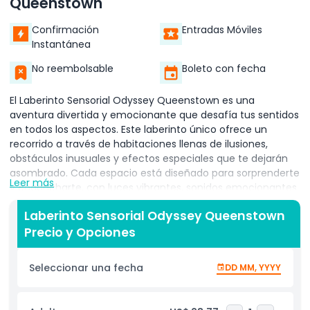
Queenstown
Confirmación
Entradas Móviles
Instantánea
No reembolsable
Boleto con fecha
El Laberinto Sensorial Odyssey Queenstown es una
aventura divertida y emocionante que desafía tus sentidos
en todos los aspectos. Este laberinto único ofrece un
recorrido a través de habitaciones llenas de ilusiones,
obstáculos inusuales y efectos especiales que te dejarán
asombrado. Cada espacio está diseñado para sorprenderte
Leer más
y engancharte, con luces vibrantes, sonidos emocionantes
y características interactivas que crean una experiencia
Laberinto Sensorial Odyssey Queenstown
inolvidable. Ubicado en el corazón de Queenstown, el
Precio y Opciones
Laberinto Sensorial Odyssey es una visita obligada para
quienes buscan entretenimiento familiar o una actividad
única con amigos. Es la manera perfecta de disfrutar una
Seleccionar una fecha
DD MM, YYYY
hora de risas, descubrimiento y emoción en uno de los
destinos más populares de Nueva Zelanda.