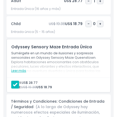
Adult
US$ 28.77
-
1
+
Entrada Única (16 años y más)
Aspectos Destacados
Child
US$ 19.38
US$ 18.79
-
0
+
Inclusiones
Entrada única (5 - 15 años)
Política para Niños y Adultos
Odyssey Sensory Maze Entrada Única
Sumérgete en un mundo de ilusiones y sorpresas
Exclusiones
sensoriales en Odyssey Sensory Maze Queenstown.
Explora habitaciones emocionantes con obstáculos
peculiares, luces vibrantes y efectos interactivos, que
Horario de Apertura
Leer más
ofrecen una aventura divertida y única para todas las
edades.
Adult:
US$ 28.77
Cosas a Saber
Child:
US$ 19.38
US$ 18.79
Ubicación
Términos y Condiciones: Condiciones de Entrada
/ Seguridad
(A lo largo de Odyssey hay
numerosos efectos especiales de iluminación,
Cómo Canjear