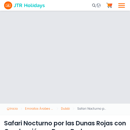
Mobile Search Opene
Inicio
Emiratos Árabes Unidos
Dubái
Safari Nocturno por las Dunas Rojas con Conducción en Duna, Barbacoa y Desayuno
Safari Nocturno por las Dunas Rojas con