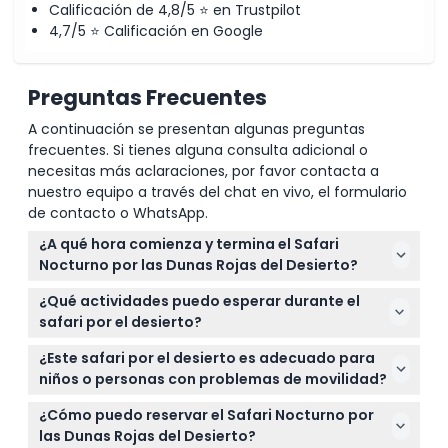
Calificación de 4,8/5 ⭐ en Trustpilot
4,7/5 ⭐ Calificación en Google
Preguntas Frecuentes
A continuación se presentan algunas preguntas
frecuentes. Si tienes alguna consulta adicional o
necesitas más aclaraciones, por favor contacta a
nuestro equipo a través del chat en vivo, el formulario
de contacto o WhatsApp.
¿A qué hora comienza y termina el Safari
Nocturno por las Dunas Rojas del Desierto?
El safari comienza con la recogida en el hotel entre
¿Qué actividades puedo esperar durante el
las 3:30 p.m. y las 4:30 p.m. y finaliza a la mañana
safari por el desierto?
siguiente alrededor de las 8:30 a.m. después del
Disfrutarás de conducción por dunas, sandboard,
desayuno (sujeto a cambios; por favor confirme en
¿Este safari por el desierto es adecuado para
paseos en camello, pintura de henna para mujeres,
el momento de la reserva).
niños o personas con problemas de movilidad?
vestimenta tradicional árabe, fotografía con
Este safari es generalmente apto para familias,
halcones, shisha, espectáculos en vivo y una cena
¿Cómo puedo reservar el Safari Nocturno por
pero algunas actividades como la conducción por
buffet con barbacoa.
las Dunas Rojas del Desierto?