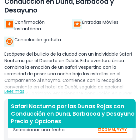
Conducción en Duna, Barbacoa y
Desayuno
Confirmación
Entradas Móviles
Instantánea
Cancelación gratuita
Escápese del bullicio de la ciudad con un inolvidable Safari
Nocturno por el Desierto en Dubái. Esta aventura única
combina la emoción de un safari vespertino con la
serenidad de pasar una noche bajo las estrellas en el
Campamento Al Khayma. Comience con la recogida
conveniente en el hotel de Dubái, seguida de opcional
Leer más
paseo en cuatrimoto, emocionante conducción en dunas
y sandboarding en dunas doradas. En el Campamento Al
Safari Nocturno por las Dunas Rojas con
Khayma, disfrute de una cálida bienvenida emiratí con
Conducción en Duna, Barbacoa y Desayuno
café árabe, dátiles y dulces. Embárquese en un tranquilo
paseo en camello durante el atardecer y explore
Precio y Opciones
actividades culturales beduinas como pintura de henna,
Seleccionar una fecha
DD MM, YYYY
shisha y vestimenta tradicional árabe. Capture fotos
memorables con un majestuoso halcón y deleítese con