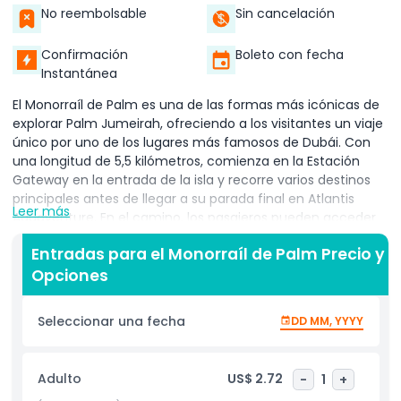
No reembolsable
Sin cancelación
Confirmación
Boleto con fecha
Instantánea
El Monorraíl de Palm es una de las formas más icónicas de
explorar Palm Jumeirah, ofreciendo a los visitantes un viaje
único por uno de los lugares más famosos de Dubái. Con
una longitud de 5,5 kilómetros, comienza en la Estación
Gateway en la entrada de la isla y recorre varios destinos
principales antes de llegar a su parada final en Atlantis
Leer más
Aquaventure. En el camino, los pasajeros pueden acceder
cómodamente a atracciones como Golden Mile Galleria, Al
Entradas para el Monorraíl de Palm Precio y
Ittihad Park y Nakheel Mall, lo que lo convierte en una forma
Opciones
práctica y agradable de explorar la isla. Desde su apertura
en 2009, el Monorraíl de Palm se ha destacado como el
único sistema de transporte público en Palm Jumeirah,
Seleccionar una fecha
DD MM, YYYY
sirviendo no solo a turistas, sino también a residentes y
visitantes diarios. Su vía elevada ofrece vistas
impresionantes de la arquitectura, la vegetación y la costa
Adulto
US$ 2.72
-
1
+
de la isla, convirtiendo un simple desplazamiento en una