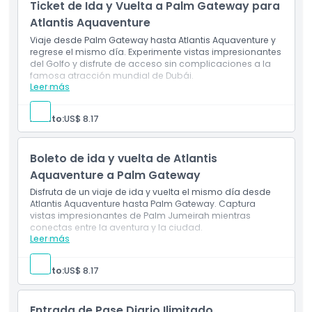
Ticket de Ida y Vuelta a Palm Gateway para
Atlantis Aquaventure
Viaje desde Palm Gateway hasta Atlantis Aquaventure y
regrese el mismo día. Experimente vistas impresionantes
del Golfo y disfrute de acceso sin complicaciones a la
famosa atracción mundial de Dubái.
Leer más
Incluye
Viaje de ida y vuelta el mismo día en el monorraíl
Palm
Adulto:
US$ 8.17
Vistas panorámicas del Golfo Arábigo y Palm
Jumeirah
Acceso directo a Atlantis Aquaventure, la icónica
Boleto de ida y vuelta de Atlantis
atracción de Dubái
Aquaventure a Palm Gateway
Disfruta de un viaje de ida y vuelta el mismo día desde
Atlantis Aquaventure hasta Palm Gateway. Captura
vistas impresionantes de Palm Jumeirah mientras
conectas entre la aventura y la ciudad.
Leer más
Incluye
Viaje de ida y vuelta el mismo día desde Atlantis
Aquaventure hasta Palm Gateway
Adulto:
US$ 8.17
Vistas impresionantes de Palm Jumeirah y el Golfo
Arábigo
Conexión conveniente entre la aventura de Atlantis y
Entrada de Pase Diario Ilimitado