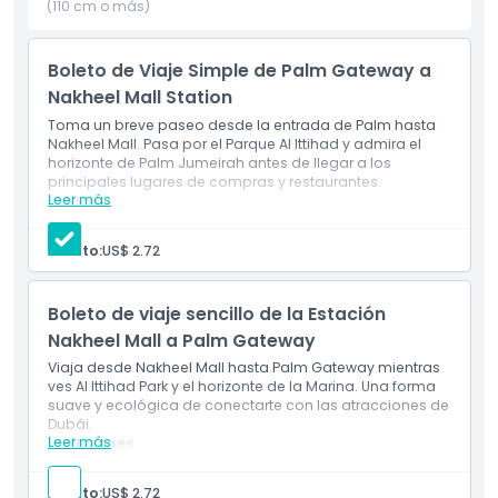
experiencia memorable de turismo. Además de ser
(110 cm o más)
conveniente y divertido, el monorraíl también enfatiza la
sostenibilidad, manteniendo una huella ambiental
Boleto de Viaje Simple de Palm Gateway a
relativamente baja en comparación con el transporte
Nakheel Mall Station
tradicional. Ya sea que visites por ocio, compras o
aventura, el Monorraíl de Palm ofrece una manera fluida,
Toma un breve paseo desde la entrada de Palm hasta
Nakheel Mall. Pasa por el Parque Al Ittihad y admira el
ecológica y pintoresca de experimentar lo mejor de Palm
horizonte de Palm Jumeirah antes de llegar a los
Jumeirah.
principales lugares de compras y restaurantes.
Leer más
Incluye
Pase de ida en el monorraíl Palm desde la entrada
Aspectos Destacados
de Palm hasta Nakheel Mall
Adulto:
US$ 2.72
Vistas panorámicas pasando por el Parque Al Ittihad
y el horizonte de Palm Jumeirah
Acceso directo a los principales destinos de
Inclusiones
Boleto de viaje sencillo de la Estación
compras y restauración
Nakheel Mall a Palm Gateway
Viaja desde Nakheel Mall hasta Palm Gateway mientras
Política para Niños y Adultos
ves Al Ittihad Park y el horizonte de la Marina. Una forma
suave y ecológica de conectarte con las atracciones de
Dubái.
Exclusiones
Leer más
Inclusiones
Un viaje de ida en el Monorraíl Palm desde Nakheel
Mall hasta Palm Gateway
Adulto:
US$ 2.72
Cosas a Saber