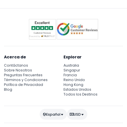
Atlantis Aquaventure y Nakheel Mall.
Acerca de
Explorar
Contáctanos
Australia
Sobre Nosotros
Singapur
Preguntas Frecuentes
Francia
Términos y Condiciones
Reino Unido
Política de Privacidad
Hong Kong
Blog
Estados Unidos
Todos los Destinos
Español
USD