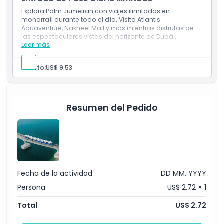
la ciudad
Explora Palm Jumeirah con viajes ilimitados en
monorraíl durante todo el día. Visita Atlantis
Aquaventure, Nakheel Mall y más mientras disfrutas de
las espectaculares vistas del horizonte de Dubái.
Leer más
Incluye
Viajes ilimitados en el Monorraíl de Palm durante un
día
Adulto:
US$ 9.53
Acceso a destinos principales incluyendo Atlantis
Aquaventure y Nakheel Mall
Disfruta de vistas espectaculares de Palm Jumeirah
y el horizonte de Dubái
Resumen del Pedido
Fecha de la actividad
DD MM, YYYY
Persona
US$ 2.72 × 1
Total
US$ 2.72