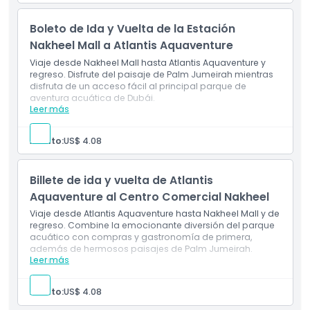
Acceso directo a tiendas, gastronomía y
entretenimiento de clase mundial
Boleto de Ida y Vuelta de la Estación
Nakheel Mall a Atlantis Aquaventure
Viaje desde Nakheel Mall hasta Atlantis Aquaventure y
regreso. Disfrute del paisaje de Palm Jumeirah mientras
disfruta de un acceso fácil al principal parque de
aventura acuática de Dubái.
Leer más
Incluye
Viaje de ida y vuelta el mismo día desde Nakheel
Mall hasta Atlantis Aquaventure
Adulto:
US$ 4.08
Vistas panorámicas de Palm Jumeirah durante el
trayecto
Acceso conveniente al principal parque de aventura
Billete de ida y vuelta de Atlantis
acuática de Dubái
Aquaventure al Centro Comercial Nakheel
Viaje desde Atlantis Aquaventure hasta Nakheel Mall y de
regreso. Combine la emocionante diversión del parque
acuático con compras y gastronomía de primera,
además de hermosos paisajes de Palm Jumeirah.
Leer más
Incluye
Viaje de ida y vuelta el mismo día desde Atlantis
Aquaventure hasta Nakheel Mall
Adulto:
US$ 4.08
Vistas panorámicas de Palm Jumeirah durante el