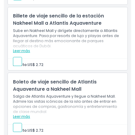
Vistas de Al Ittihad Park y el horizonte de Dubai Marina
Conexión suave y ecológica a las principales
atracciones de Dubái
Billete de viaje sencillo de la estación
Cómo Canjear
Nakheel Mall a Atlantis Aquaventure
Sube en Nakheel Mall y dirígete directamente a Atlantis
Política de Cancelación
Aquaventure. Pasa por resorts de lujo y playas antes de
llegar al destino más emocionante de parques
acuáticos de Dubái.
Leer más
Incluye
Viaje de ida en el monorraíl Palm desde Nakheel Mall
hasta Atlantis Aquaventure
Adulto:
US$ 2.72
Viaje panorámico pasando por resorts de lujo y
playas
Acceso directo al principal destino de parques
Boleto de viaje sencillo de Atlantis
acuáticos de Dubái
Aquaventure a Nakheel Mall
Salga de Atlantis Aquaventure y llegue a Nakheel Mall.
Admire las vistas icónicas de la isla antes de entrar en
opciones de compras, gastronomía y entretenimiento
de clase mundial.
Leer más
Incluye
Viaje de ida en el Monorraíl Palm desde Atlantis
Aquaventure hasta Nakheel Mall
Adulto:
US$ 2.72
Vistas icónicas de Palm Jumeirah en el camino