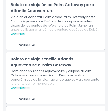
Jumeirah para turismo y compras
Boleto de viaje único Palm Gateway para
Atlantis Aquaventure
Viaja en el Monorraíl Palm desde Palm Gateway hasta
Atlantis Aquaventure. Disfruta de las impresionantes
vistas de los puntos de referencia de Palm Jumeirah
antes de llegar a la icónica aventura acuática de Dubái.
Leer más
Incluye
Boleto de ida/vuelta para el Monorraíl Palm
Paseo panorámico desde Palm Gateway hasta
Adulto:
US$ 5.45
Atlantis Aquaventure
Vistas de los puntos de referencia de Palm Jumeirah
en el camino
Boleto de viaje sencillo Atlantis
Acceso conveniente al icónico parque acuático de
Dubái
Aquaventure a Palm Gateway
Comience en Atlantis Aquaventure y diríjase a Palm
Gateway en un viaje escénico. Descubra vistas
panorámicas de la isla, haciendo que su viaje sea tanto
relajante como memorable.
Leer más
Inclusiones
Viaje de ida en monorraíl Palm Monorail desde
Atlantis Aquaventure hasta Palm Gateway
Adulto:
US$ 5.45
Vistas panorámicas de Palm Jumeirah y el Golfo
Arábigo
Experiencia de viaje relajante y memorable