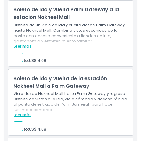
recorrido
Acceso fácil a compras, gastronomía y
Boleto de ida y vuelta Palm Gateway a la
entretenimiento premium después de la diversión en
el parque acuático
estación Nakheel Mall
Disfruta de un viaje de ida y vuelta desde Palm Gateway
hasta Nakheel Mall. Combina vistas escénicas de la
costa con acceso conveniente a tiendas de lujo,
gastronomía y entretenimiento familiar.
Leer más
Incluye
Viaje de ida y vuelta el mismo día desde Palm
Gateway hasta Nakheel Mall
Adulto:
US$ 4.08
Vistas escénicas de la costa y del horizonte de Palm
Jumeirah
Acceso fácil a tiendas de lujo, gastronomía y
Boleto de ida y vuelta de la estación
entretenimiento familiar
Nakheel Mall a Palm Gateway
Viaje desde Nakheel Mall hasta Palm Gateway y regreso.
Disfrute de vistas a la isla, viaje cómodo y acceso rápido
al punto de entrada de Palm Jumeirah para hacer
turismo o compras.
Leer más
Incluye
Viaje de ida y vuelta el mismo día desde Nakheel
Mall hasta Palm Gateway
Adulto:
US$ 4.08
Viaje relajante con vistas panorámicas de la isla
Acceso conveniente al punto de entrada de Palm