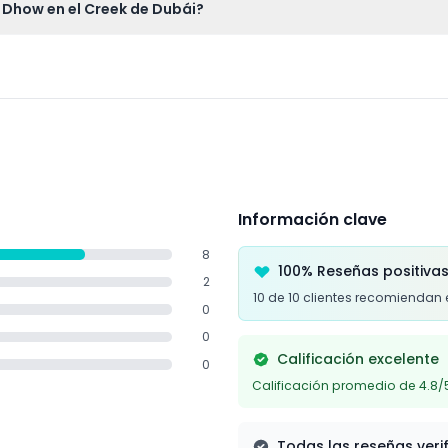
 Dhow en el Creek de Dubái?
tificación válida y viste cómodamente para una salida nocturn
imiento durante el Ramadán y las festividades islámicas.
Información clave
8
100% Reseñas positiva
2
10 de 10 clientes recomiendan 
0
0
Calificación excelente
0
Calificación promedio de 4.8/
Todas las reseñas veri