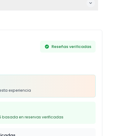
a. También ten en cuenta que no se permite
Reseñas verificadas
s
esta experiencia
5 basada en reservas verificadas
ficadas