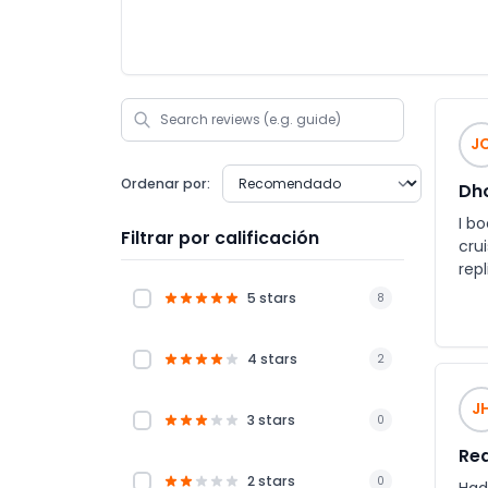
J
Ordenar por:
Dho
I b
Filtrar por calificación
crui
rep
Hon
5 stars
8
4 stars
2
J
3 stars
0
Rea
2 stars
0