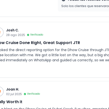
Solo los clientes que reservar
Josh C.
C
28 ago 2025
Verificado
w Cruise Done Right, Great Support JTR
ooked the direct reporting option for the Dhow Cruise through J
se location with me. We got a little lost on the way, but a big s
lied immediately on WhatsApp and guided us correctly, so we wer
estly, I’d recommend booking the shared transfers as it’s cheaper 
Joan H.
H
02 jul 2025
Verificado
lly Worth it