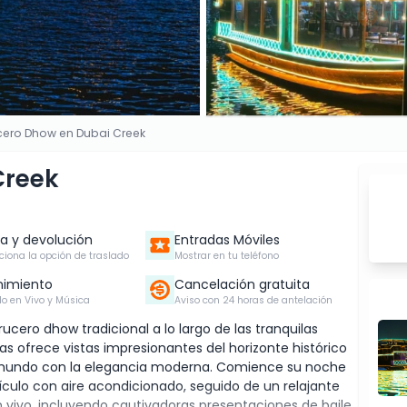
cero Dhow en Dubai Creek
Creek
a y devolución
Entradas Móviles
cciona la opción de traslado
Mostrar en tu teléfono
nimiento
Cancelación gratuita
o en Vivo y Música
Aviso con 24 horas de antelación
cero dhow tradicional a lo largo de las tranquilas
as ofrece vistas impresionantes del horizonte histórico
o mundo con la elegancia moderna. Comience su noche
ículo con aire acondicionado, seguido de un relajante
 vivo, incluyendo cautivadoras presentaciones de baile