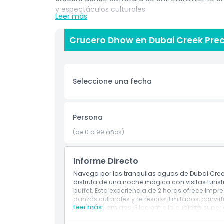
y espectáculos culturales.
Leer más
Mientras se desliza por el arroyo, disfrute de u
vegetarianas como no vegetarianas, complement
Crucero Dhow en Dubai Creek Prec
Elija relajarse en la cubierta superior al aire li
cubierta inferior con aire acondicionado para 
Perfecto para parejas, familias o grupos de am
Seleccione una fecha
experimentar el patrimonio y la hospitalidad de
simplemente desee disfrutar de una noche me
velada encantadora llena de sabor, entretenimi
Persona
(de 0 a 99 años)
Aspectos Destacados
Informe Directo
Inclusiones
Navega por las tranquilas aguas de Dubai Cre
disfruta de una noche mágica con visitas turíst
buffet. Esta experiencia de 2 horas ofrece impr
danzas culturales y refrescos ilimitados, convi
Hora de Recogida / Hora de Entrega
Leer más
familias o amigos. Elige entre la cubierta superior
acondicionado para un viaje cómodo y escénic