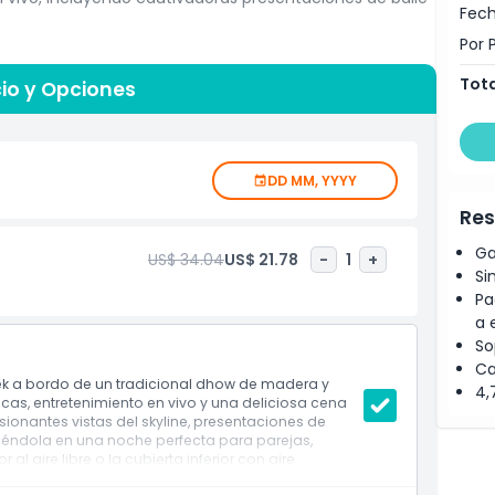
Fech
Por 
na lujosa cena buffet que ofrece opciones tanto
Tota
ada con refrescos ilimitados durante todo el viaje.
io y Opciones
bre para disfrutar de vistas panorámicas o descanse en la
un ambiente más íntimo.
igos, este crucero con cena ofrece una forma única de
DD MM, YYYY
 Dubai. Ya sea que celebre una ocasión especial o
Res
morable, el Crucero Dhow Dubai Creek promete una
ento y belleza escénica
Ga
US$ 34.04
US$ 21.78
-
1
+
Si
Pa
a 
So
Ca
ek a bordo de un tradicional dhow de madera y
4,
icas, entretenimiento en vivo y una deliciosa cena
esionantes vistas del skyline, presentaciones de
rtiéndola en una noche perfecta para parejas,
 al aire libre o la cubierta inferior con aire
o a través del patrimonio de Dubái.