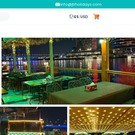
info@jtrholidays.com
ES
/
USD