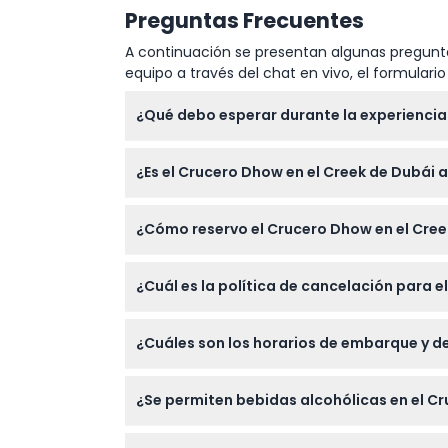
en Dubai Festival City.
Preguntas Frecuentes
Hora de recogida y hora de regreso
A continuación se presentan algunas pregunta
19:30 – 19:45
Bur Dubai, Deira, Business Bay
equipo a través del chat en vivo, el formular
19:00 – 19:15
Al Barsha, Al Barsha Heights, JBR (Resi
¿Qué debo esperar durante la experiencia
Jumeirah.
Disfrutarás de un crucero de lujo de 2 hora
¿Es el Crucero Dhow en el Creek de Dubái
Dubái, entretenimiento cultural en vivo que 
vegetarianas.
El crucero no es adecuado para mujeres emba
¿Cómo reservo el Crucero Dhow en el Creek
experiencia cómodamente.
Puedes reservar fácilmente tu experiencia 
¿Cuál es la política de cancelación para e
disponibilidad y elegir opciones como servic
Puedes cancelar hasta 24 horas antes del c
¿Cuáles son los horarios de embarque y de
menos de 24 horas de antelación o las ause
El embarque suele ser a las 20:30 para un 
¿Se permiten bebidas alcohólicas en el Cr
invierno. Por favor, llega a las 20:15 para
No se permiten bebidas alcohólicas en el cr