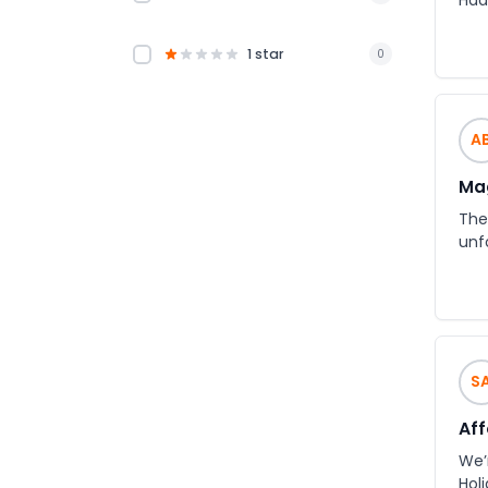
Had
1 star
0
A
Mag
The
unf
S
Aff
We’
Hol