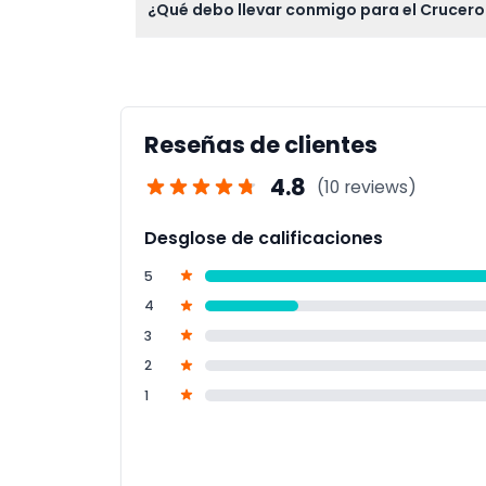
¿Qué debo llevar conmigo para el Crucero
disponibles para comprar.
Lleva tu confirmación de reserva, una iden
alcohol y que el crucero ajusta el entreten
Reseñas de clientes
4.8
(10 reviews)
Desglose de calificaciones
5
4
3
2
1