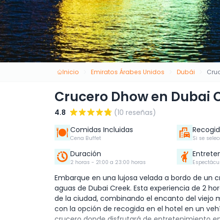
Inicio
Emiratos Árabes Unidos
Dubái
Cru
Crucero Dhow en Dubai 
4.8
(10 reseñas)
Comidas Incluidas
Recogid
Cena Buffet
Si se sele
Duración
Entrete
2 horas - 21:00 a 23:00 horas
Espectácul
Embarque en una lujosa velada a bordo de un cru
aguas de Dubai Creek. Esta experiencia de 2 hor
de la ciudad, combinando el encanto del viej
con la opción de recogida en el hotel en un veh
crucero donde disfrutará de entretenimiento en