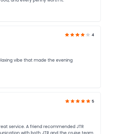
food, and every penny worth it.
4
relaxing vibe that made the evening
5
 great service. A friend recommended JTR
unication with both JTR and the cruise team