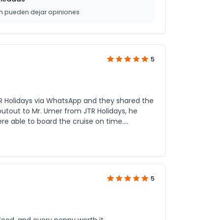
on pueden dejar opiniones
5
TR Holidays via WhatsApp and they shared the
houtout to Mr. Umer from JTR Holidays, he
e able to board the cruise on time.
than taking a taxi or driving yourself.
5