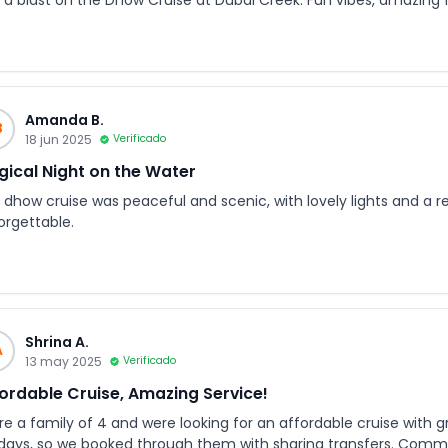
 a blast on the Dhow Cruise at Dubai Creek. Fun vibes, amazing 
Amanda B.
B
18 jun 2025
Verificado
ical Night on the Water
 dhow cruise was peaceful and scenic, with lovely lights and a 
orgettable.
Shrina A.
A
13 may 2025
Verificado
ordable Cruise, Amazing Service!
re a family of 4 and were looking for an affordable cruise with
idays, so we booked through them with sharing transfers. Comm