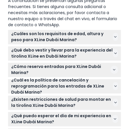
A continuación se presentan algunas preguntas
frecuentes. Si tienes alguna consulta adicional o
necesitas más aclaraciones, por favor contacta a
nuestro equipo a través del chat en vivo, el formulario
de contacto o WhatsApp.
¿Cuáles son los requisitos de edad, altura y
peso para XLine Dubái Marina?
Debes tener entre 12 y 65 años, medir al menos 130
¿Qué debo vestir y llevar para la experiencia del
cm de altura y pesar entre 45 y 100 kg para montar
tirolina XLine en Dubái Marina?
en XLine Dubái Marina. Si eres menor de 18 años, se
Usa ropa modesta y cómoda con zapatos
requiere un formulario de consentimiento parental.
¿Cómo reservo entradas para XLine Dubái
cerrados; no se permiten faldas, vestidos ni
Marina?
sandalias. Es mejor evitar cualquier cosa que pueda
¿Cuál es la política de cancelación y
Puedes reservar tus entradas para XLine Dubái
engancharse durante el paseo.
reprogramación para las entradas de XLine
Marina fácilmente en línea aquí mismo en este
Dubái Marina?
sitio web, donde también puedes consultar la
Las entradas no son reembolsables ni transferibles
disponibilidad en tiempo real y los horarios de las
¿Existen restricciones de salud para montar en
una vez compradas. Sin embargo, las entradas
sesiones.
la tirolina XLine Dubái Marina?
estándar pueden reprogramarse hasta 48 horas
Sí, debes estar en buen estado médico, no estar
antes del horario reservado (sujeto a
¿Qué puedo esperar el día de mi experiencia en
embarazada, no tener lesiones graves o
disponibilidad).
XLine Dubái Marina?
recurrentes y no estar bajo la influencia de alcohol