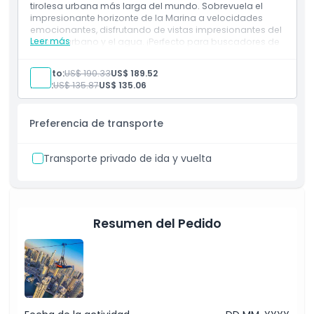
tirolesa urbana más larga del mundo. Sobrevuela el
Punto de Inicio y Fin
impresionante horizonte de la Marina a velocidades
emocionantes, disfrutando de vistas impresionantes del
Leer más
paisaje urbano y el agua. ¡Perfecto para buscadores de
Ubicación
adrenalina que buscan una aventura inolvidable en
Dubái!
Adulto:
US$ 190.33
US$ 189.52
Incluye
Niño:
US$ 135.87
US$ 135.06
Términos y Condiciones
Ir solo
Disfrutar de la emocionante tirolesa Xline Dubai
Marina
Preferencia de transporte
Equipo de seguridad
Política de Cancelación
Imágenes y grabaciones de video de tu salto
Transporte privado de ida y vuelta
Resumen del Pedido