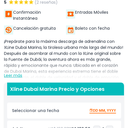
5
(2 reseñas)
Confirmación
Entradas Móviles
Instantánea
Cancelación gratuita
Boleto con fecha
¡Prepárate para la máxima descarga de adrenalina con
XLine Dubai Marina, la tirolesa urbana más larga del mundo!
Después de asombrar al mundo con la XLine original sobre
la Fuente de Dubái, la aventura ahora es más grande,
rápida y emocionante que nunca. Ubicada en el corazón
de Dubai Marina, esta experiencia extrema tiene el doble
Leer más
de distancia, el doble de velocidad y el doble de emoción
que el viaje original. Sobrevuela el paisaje urbano a
Xline Dubai Marina Precio y Opciones
velocidades de hasta 80 km/h, comenzando desde una
altura de 170 metros, deslizándote sobre tierra y agua antes
de aterrizar de forma segura a nivel del suelo. Hay dos
tirolesas paralelas para que puedas compartir la
Seleccionar una fecha
DD MM, YYYY
experiencia con un amigo o familiar y volar juntos lado a
lado. Ya seas un buscador de aventuras, turista o amante
de las emociones, XLine Dubai Marina es una actividad