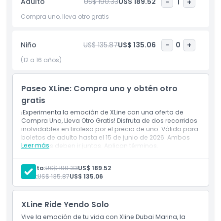
Adulto
US$ 190.33
US$ 189.52
-
1
+
imperdible en Dubái. Reserva ahora y disfruta de una de las
tirolesas mejor valoradas en los Emiratos Árabes Unidos,
Compra uno, lleva otro gratis
que ofrece vistas impresionantes y recuerdos inolvidables.
Niño
US$ 135.87
US$ 135.06
-
0
+
Aspectos Destacados
(12 a 16 años)
Inclusiones
Paseo XLine: Compra uno y obtén otro
gratis
¡Experimenta la emoción de XLine con una oferta de
Política para Niños y Adultos
Compra Uno, Lleva Otro Gratis! Disfruta de dos recorridos
inolvidables en tirolesa por el precio de uno. Válido para
boletos de adulto hasta el 15 de junio de 2026. Ambos
Exclusiones
Leer más
pasajeros deben ir juntos. Aplican términos.
Inclusiones
Compre uno, obtenga uno gratis experiencia de
Adulto:
US$ 190.33
US$ 189.52
Horario de Apertura
tirolesa XLine en entradas para adultos
Niño:
US$ 135.87
US$ 135.06
Incluye sesión informativa de seguridad y todo el
equipo necesario
Ambos participantes deben viajar juntos en el
Cosas a Saber
XLine Ride Yendo Solo
mismo horario
Vive la emoción de tu vida con Xline Dubai Marina, la