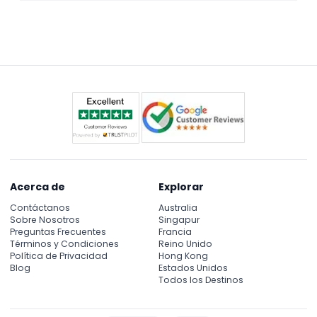
Sí, se permite la reentrada; solo muestre su
entrada, pulsera o sello en la entrada para volver a
entrar el mismo día.
Acerca de
Explorar
Contáctanos
Australia
Sobre Nosotros
Singapur
Preguntas Frecuentes
Francia
Términos y Condiciones
Reino Unido
Política de Privacidad
Hong Kong
Blog
Estados Unidos
Todos los Destinos