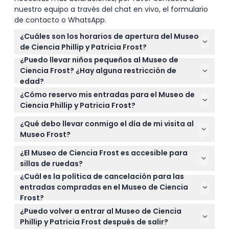
nuestro equipo a través del chat en vivo, el formulario
de contacto o WhatsApp.
¿Cuáles son los horarios de apertura del Museo
de Ciencia Phillip y Patricia Frost?
¿Puedo llevar niños pequeños al Museo de
El museo está abierto todos los días de 10:00 a.m. a
Ciencia Frost? ¿Hay alguna restricción de
5:00 p.m. de lunes a jueves, y de 10:00 a.m. a 6:00
edad?
p.m. de viernes a domingo (sujeto a cambios — por
Los niños de 0 a 3 años entran gratis, pero los niños
favor confirme al momento de la reserva).
¿Cómo reservo mis entradas para el Museo de
de 0 a 11 deben estar acompañados por un adulto
Ciencia Phillip y Patricia Frost?
que haya pagado. Cualquier persona de 12 años en
Puede reservar fácilmente sus entradas en línea
adelante requiere un boleto completo de adulto.
¿Qué debo llevar conmigo el día de mi visita al
aquí mismo en este sitio web para asegurar acceso
Museo Frost?
sin colas al museo, al espectáculo del planetario y
Lleve su entrada impresa o en el móvil para la
a las exposiciones.
¿El Museo de Ciencia Frost es accesible para
entrada y zapatos cómodos para explorar las
sillas de ruedas?
extensas exhibiciones y las áreas del acuario.
¿Cuál es la política de cancelación para las
Sí, el museo es accesible para sillas de ruedas y
entradas compradas en el Museo de Ciencia
atiende a visitantes con necesidades de movilidad
Frost?
en todo el recinto.
Las entradas no son reembolsables y no pueden
¿Puedo volver a entrar al Museo de Ciencia
cancelarse, así que por favor asegúrese de sus
Phillip y Patricia Frost después de salir?
planes antes de reservar.