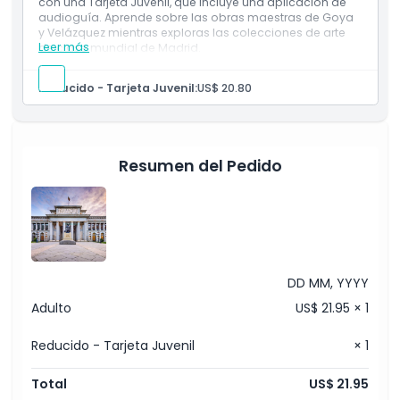
con una Tarjeta Juvenil, que incluye una aplicación de
audioguía. Aprende sobre las obras maestras de Goya
y Velázquez mientras exploras las colecciones de arte
Leer más
de clase mundial de Madrid.
Inclusiones
Entradas para el Museo del Prado
Reducido - Tarjeta Juvenil:
US$ 20.80
Aplicación de Guía de Audio
Reducido - Tarjeta Joven
Resumen del Pedido
DD MM, YYYY
Adulto
US$ 21.95 × 1
Reducido - Tarjeta Juvenil
× 1
Total
US$ 21.95