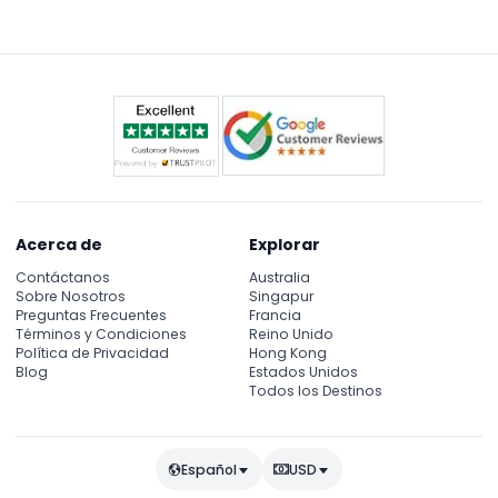
Rubens y más, que exhibe arte europeo desde el
siglo XII hasta principios del siglo XX. La visita incluye
acceso tanto a las colecciones permanentes
como a exposiciones especiales a través de una
entrada dedicada.
Acerca de
Explorar
Contáctanos
Australia
Sobre Nosotros
Singapur
Preguntas Frecuentes
Francia
Términos y Condiciones
Reino Unido
Política de Privacidad
Hong Kong
Blog
Estados Unidos
Todos los Destinos
Español
USD