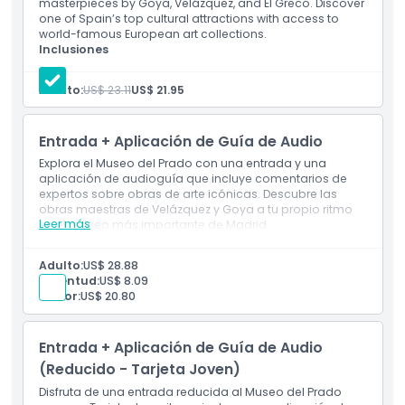
masterpieces by Goya, Velázquez, and El Greco. Discover
one of Spain’s top cultural attractions with access to
world-famous European art collections.
Cosas a Saber
Inclusiones
Entradas para el Museo del Prado
Entrada dedicada a la colección permanente por la
Adulto:
US$ 23.11
US$ 21.95
entrada de Jerónimos
Ubicación
Entrada + Aplicación de Guía de Audio
Política de Cancelación
Explora el Museo del Prado con una entrada y una
aplicación de audioguía que incluye comentarios de
expertos sobre obras de arte icónicas. Descubre las
obras maestras de Velázquez y Goya a tu propio ritmo
Leer más
en el museo más importante de Madrid.
Adulto:
US$ 28.88
Juventud:
US$ 8.09
Senior:
US$ 20.80
Entrada + Aplicación de Guía de Audio
(Reducido - Tarjeta Joven)
Disfruta de una entrada reducida al Museo del Prado