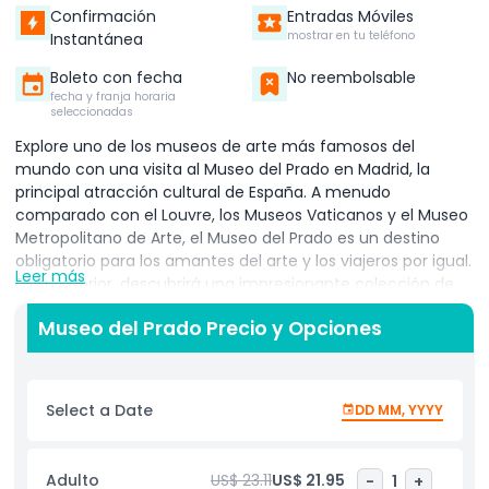
Confirmación
Entradas Móviles
mostrar en tu teléfono
Instantánea
Boleto con fecha
No reembolsable
fecha y franja horaria
seleccionadas
Explore uno de los museos de arte más famosos del
mundo con una visita al Museo del Prado en Madrid, la
principal atracción cultural de España. A menudo
comparado con el Louvre, los Museos Vaticanos y el Museo
Metropolitano de Arte, el Museo del Prado es un destino
obligatorio para los amantes del arte y los viajeros por igual.
Leer más
En su interior, descubrirá una impresionante colección de
más de 7,000 pinturas, con alrededor de 1,500 obras
Museo del Prado Precio y Opciones
maestras expuestas en cualquier momento. El museo
muestra el brillo de los artistas del Siglo de Oro español
como Diego Velázquez y Francisco de Goya, cuyas obras
ofrecen una profunda visión del rico patrimonio artístico de
Select a Date
DD MM, YYYY
España. El Museo del Prado no se limita al arte español.
También presenta increíbles trabajos de renombrados
maestros europeos, incluidos Tiziano, Rembrandt, Rubens, El
Adulto
US$ 23.11
US$ 21.95
-
1
+