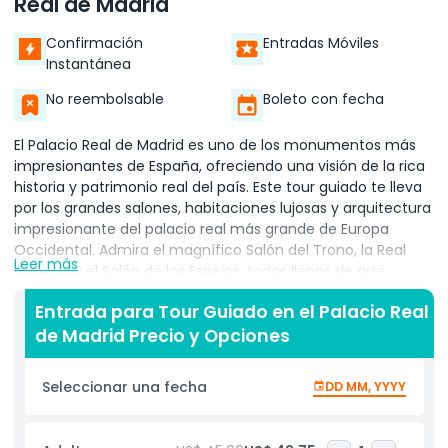
Real de Madrid
Confirmación
Entradas Móviles
Instantánea
No reembolsable
Boleto con fecha
El Palacio Real de Madrid es uno de los monumentos más
impresionantes de España, ofreciendo una visión de la rica
historia y patrimonio real del país. Este tour guiado te lleva
por los grandes salones, habitaciones lujosas y arquitectura
impresionante del palacio real más grande de Europa
Occidental. Admira el magnífico Salón del Trono, la Real
Leer más
Armería y el Salón de los Espejos, todos llenos de arte
invaluable y detalles intrincados. Aprende fascinantes
Entrada para Tour Guiado en el Palacio Real
historias sobre los monarcas españoles y la historia de la
de Madrid Precio y Opciones
familia real española con un guía experto. El tour te
permite experimentar la elegancia y grandeza de este
emblemático palacio, convirtiéndolo en un destino
Seleccionar una fecha
DD MM, YYYY
imperdible en Madrid.