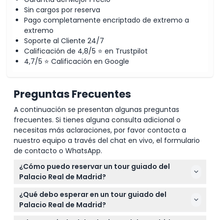
Sin cargos por reserva
Pago completamente encriptado de extremo a
extremo
Soporte al Cliente 24/7
Calificación de 4,8/5 ⭐ en Trustpilot
4,7/5 ⭐ Calificación en Google
Preguntas Frecuentes
A continuación se presentan algunas preguntas
frecuentes. Si tienes alguna consulta adicional o
necesitas más aclaraciones, por favor contacta a
nuestro equipo a través del chat en vivo, el formulario
de contacto o WhatsApp.
¿Cómo puedo reservar un tour guiado del
Palacio Real de Madrid?
Puedes reservar tus entradas para el tour guiado en
¿Qué debo esperar en un tour guiado del
línea aquí mismo en este sitio web para garantizar
Palacio Real de Madrid?
la entrada y evitar largas colas en el palacio.
Explorarás salas grandiosas y habitaciones reales