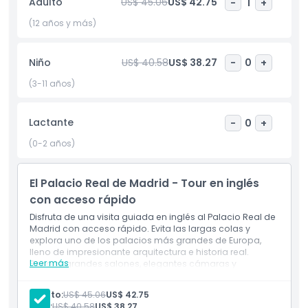
Adulto
US$ 45.06
US$ 42.75
-
1
+
Aspectos Destacados
(12 años y más)
Inclusiones
Niño
US$ 40.58
US$ 38.27
-
0
+
(3-11 años)
Política para Niños y Adultos
Lactante
-
0
+
Exclusiones
(0-2 años)
Horario de Apertura
El Palacio Real de Madrid - Tour en inglés
con acceso rápido
Cosas a Saber
Disfruta de una visita guiada en inglés al Palacio Real de
Madrid con acceso rápido. Evita las largas colas y
explora uno de los palacios más grandes de Europa,
Ubicación
lleno de impresionante arquitectura e historia real.
Leer más
Recorre grandes salones, elegantes cámaras y
habitaciones bellamente decoradas mientras aprendes
Cómo Llegar
historias fascinantes sobre la monarquía española.
Adulto:
US$ 45.06
US$ 42.75
Niño:
US$ 40.58
US$ 38.27