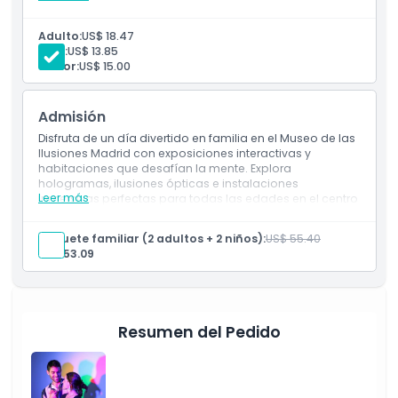
Ubicación
Adulto:
US$ 18.47
Niño:
US$ 13.85
Senior:
US$ 15.00
Cómo Canjear
Admisión
Política de Cancelación
Disfruta de un día divertido en familia en el Museo de las
Ilusiones Madrid con exposiciones interactivas y
habitaciones que desafían la mente. Explora
hologramas, ilusiones ópticas e instalaciones
Leer más
inmersivas perfectas para todas las edades en el centro
de la ciudad.
Inclusiones
Paquete familiar (2 adultos + 2 niños):
US$ 55.40
Entrada a: Museo de las Ilusiones Madrid
US$ 53.09
Resumen del Pedido