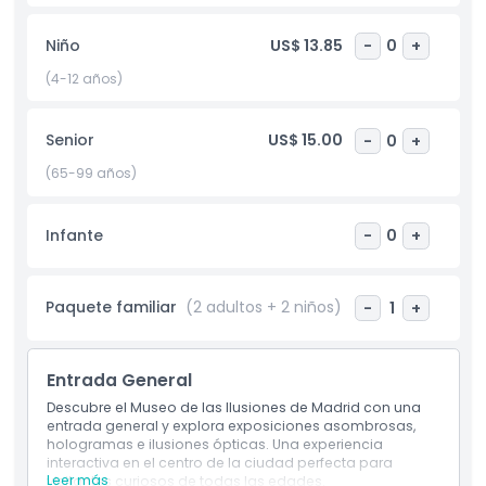
capturando fotos increíbles, resolviendo acertijos visuales o
simplemente explorando algo diferente, el Museo de las
Niño
US$ 13.85
-
0
+
Ilusiones ofrece una experiencia inmersiva e inolvidable
para todas las edades.
(4-12 años)
Senior
US$ 15.00
-
0
+
Aspectos Destacados
(65-99 años)
Inclusiones
Infante
-
0
+
Política para Niños y Adultos
Paquete familiar
(2 adultos + 2 niños)
-
1
+
Exclusiones
Entrada General
Horario de Apertura
Descubre el Museo de las Ilusiones de Madrid con una
entrada general y explora exposiciones asombrosas,
hologramas e ilusiones ópticas. Una experiencia
Cosas a Saber
interactiva en el centro de la ciudad perfecta para
Leer más
visitantes curiosos de todas las edades.