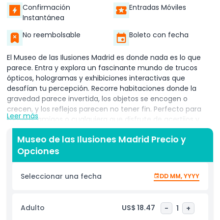
Confirmación
Entradas Móviles
Instantánea
No reembolsable
Boleto con fecha
El Museo de las Ilusiones Madrid es donde nada es lo que
parece. Entra y explora un fascinante mundo de trucos
ópticos, hologramas y exhibiciones interactivas que
desafían tu percepción. Recorre habitaciones donde la
gravedad parece invertida, los objetos se encogen o
crecen, y los reflejos parecen no tener fin. Perfecto para
Leer más
familias, amigos o cualquiera que disfrute de acertijos y
rompecabezas para el cerebro, este museo combina
Museo de las Ilusiones Madrid Precio y
diversión y aprendizaje. Cada instalación está diseñada
Opciones
para sorprenderte mientras enseña sobre la ciencia detrás
de cómo vemos e interpretamos el mundo. Puedes probar
tu equilibrio en la habitación inclinada, posar en puntos
Seleccionar una fecha
DD MM, YYYY
para fotos que desafían la mente y maravillarte con
ilusiones que impresionarán a todos con quienes las
compartas. Ubicado en el corazón de Madrid, es una
Adulto
US$ 18.47
-
1
+
parada ideal durante tu recorrido por la ciudad. Ya sea