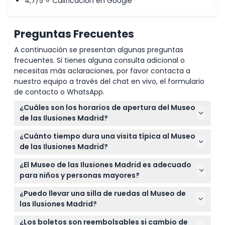
4,7/5 ⭐ Calificación en Google
Preguntas Frecuentes
A continuación se presentan algunas preguntas
frecuentes. Si tienes alguna consulta adicional o
necesitas más aclaraciones, por favor contacta a
nuestro equipo a través del chat en vivo, el formulario
de contacto o WhatsApp.
¿Cuáles son los horarios de apertura del Museo
de las Ilusiones Madrid?
El museo está abierto de lunes a jueves de 11:00
¿Cuánto tiempo dura una visita típica al Museo
a.m. a 9:00 p.m., los viernes hasta las 10:00 p.m., los
de las Ilusiones Madrid?
sábados de 9:30 a.m. a 10:30 p.m. y los domingos de
La mayoría de los visitantes pasan
9:30 a.m. a 9:00 p.m. (sujeto a cambios — por favor
¿El Museo de las Ilusiones Madrid es adecuado
aproximadamente una hora explorando las
confirme al momento de la reserva).
para niños y personas mayores?
exhibiciones interactivas y las ilusiones ópticas en
Sí, los niños de 0 a 3 años entran gratis, los niños
el museo.
¿Puedo llevar una silla de ruedas al Museo de
mayores de 13 años pagan tarifa de adulto, y las
las Ilusiones Madrid?
personas mayores de 65 años califican para un
El museo es mayormente accesible para sillas de
boleto a precio reducido, lo que lo convierte en una
¿Los boletos son reembolsables si cambio de