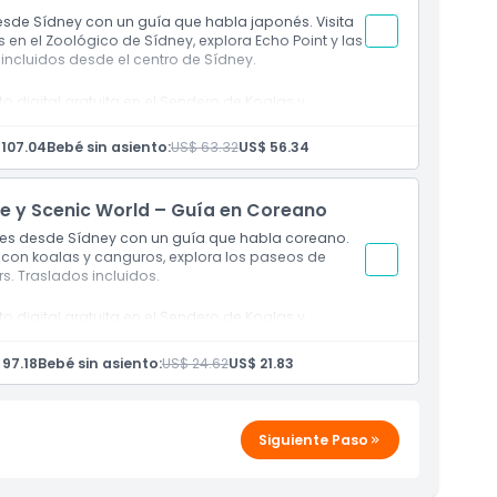
sde Sídney con un guía que habla japonés. Visita
 en el Zoológico de Sídney, explora Echo Point y las
 incluidos desde el centro de Sídney.
tico
o digital gratuita en el Sendero de Koalas y
 107.04
Bebé sin asiento:
US$ 63.32
US$ 56.34
lugar de encuentro
o a las Montañas Azules
fe y Scenic World – Guía en Coreano
que incluyen Scenic Railway, Skyway o Cableway
l gratuita en el Sendero de Koalas y alimentación de
les desde Sídney con un guía que habla coreano.
s con koalas y canguros, explora los paseos de
rs. Traslados incluidos.
o digital gratuita en el Sendero de Koalas y
tico
 97.18
Bebé sin asiento:
US$ 24.62
US$ 21.83
lugar de encuentro
o a las Montañas Azules
que incluyen Scenic Railway, Skyway o Cableway
Siguiente Paso
l gratuita en el Sendero de Koalas y alimentación de