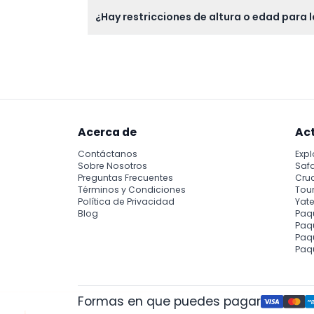
Lleve zapatos cómodos para caminar, ropa a
¿Hay restricciones de altura o edad para
bebidas, así que considere llevar bocadillos
Se permite la entrada a niños de 3 a 15 año
de niños muy pequeños ni mujeres embara
Acerca de
Ac
Contáctanos
Expl
Sobre Nosotros
Safa
Preguntas Frecuentes
Cru
Términos y Condiciones
Tour
Política de Privacidad
Yate
Blog
Paq
Paqu
Paq
Paq
Formas en que puedes pagar