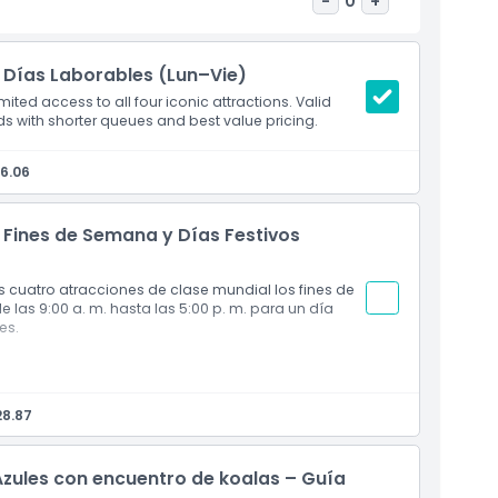
-
0
+
– Días Laborables (Lun–Vie)
ited access to all four iconic attractions. Valid
s with shorter queues and best value pricing.
6.06
– Fines de Semana y Días Festivos
s cuatro atracciones de clase mundial los fines de
 las 9:00 a. m. hasta las 5:00 p. m. para un día
es.
28.87
Azules con encuentro de koalas – Guía