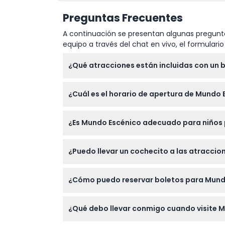
Visita al Pueblo de Leura
Agua embotellada de cortesía
Preguntas Frecuentes
Propinas para el conductor guía/guía turís
A continuación se presentan algunas pregunta
equipo a través del chat en vivo, el formular
¿Qué atracciones están incluidas con un 
Su boleto incluye paseos ilimitados en el Fer
¿Cuál es el horario de apertura de Mundo 
tropical.
Mundo Escénico está abierto de lunes a viern
¿Es Mundo Escénico adecuado para niños
2:30 p.m. entre semana y 3:30 p.m. fines d
Los niños de 0 a 14 años deben estar acom
¿Puedo llevar un cochecito a las atraccion
sostenidos durante los paseos. Sin embarg
Sí, el Telesilla y el Teleférico son aptos par
¿Cómo puedo reservar boletos para Mundo
Teleférico, por lo que los bebés deben ser 
Puede reservar boletos fácilmente en línea
¿Qué debo llevar conmigo cuando visite 
así que asegúrese de elegir su fecha y hora