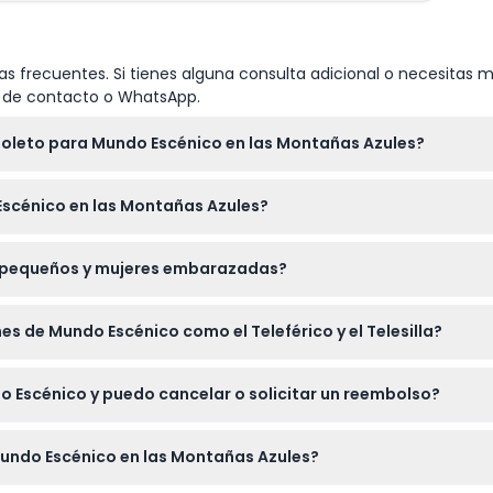
tico
s frecuentes. Si tienes alguna consulta adicional o necesitas m
io de contacto o WhatsApp.
boleto para Mundo Escénico en las Montañas Azules?
rocarril Escénico, el Teleférico Escénico, el Telesilla Escénico y 
Escénico en las Montañas Azules?
es de 10 a.m. a 4 p.m., y los fines de semana y días festivos de 
 pequeños y mujeres embarazadas?
e semana y festivos (sujeto a cambios — por favor confirme al 
pañados por un adulto que haya pagado, y los bebés menores de
es de Mundo Escénico como el Teleférico y el Telesilla?
o, la experiencia no se recomienda para mujeres embarazadas 
a cochecitos, pero tenga en cuenta que no hay asientos para bebés e
 Escénico y puedo cancelar o solicitar un reembolso?
sostenidos de forma segura por un adulto.
 en este sitio web. Tenga en cuenta que los boletos no son ree
Mundo Escénico en las Montañas Azules?
 con cuidado.