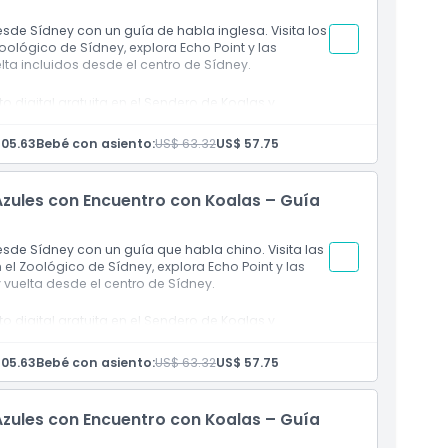
de Sídney con un guía de habla inglesa. Visita los
ológico de Sídney, explora Echo Point y las
lta incluidos desde el centro de Sídney.
o digital gratuita en el Sendero de Koalas y
105.63
Bebé con asiento:
US$ 63.32
US$ 57.75
lugar de encuentro
o a las Montañas Azules
Azules con Encuentro con Koalas – Guía
que incluyen Scenic Railway, Skyway o Cableway
l gratuita en el Sendero de Koalas y alimentación de
sde Sídney con un guía que habla chino. Visita las
el Zoológico de Sídney, explora Echo Point y las
 vuelta desde el centro de Sídney.
tico
o digital gratuita en el Sendero de Koalas y
105.63
Bebé con asiento:
US$ 63.32
US$ 57.75
lugar de encuentro
o a las Montañas Azules
Azules con Encuentro con Koalas – Guía
que incluyen Scenic Railway, Skyway o Cableway
l gratuita en el Sendero de Koalas y alimentación de