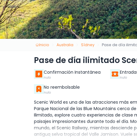
Inicio
Australia
Sídney
Pase de día ilimi
Pase de día ilimitado Sc
Confirmación Instantánea
Entrada
nulo
nulo
No reembolsable
nulo
Scenic World es una de las atracciones más emb
Parque Nacional de las Blue Mountains cerca de
Ilimitado, explore cuatro experiencias de clase mu
paisajes impresionantes durante todo el día. Mo
mundo, el Scenic Railway, mientras desciende 
antigua selva tropical del Valle Jamison. Vuele 