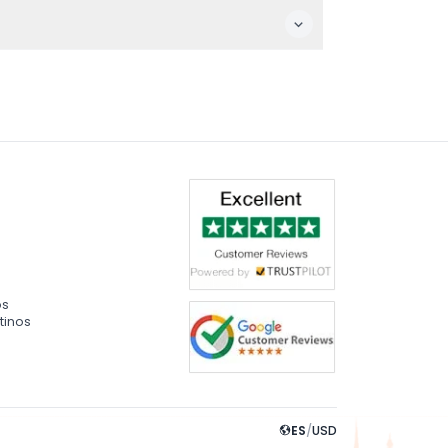
nantes vistas. No se incluyen comidas ni
dulto, y no se recomienda la participación
os
tinos
ES
/
USD