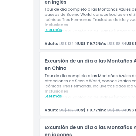
en inglés
Tour de día completo a las Montañas Azules des
paseos de Scenic World, conoce koalas en el Zo
icónicas Tres Hermanas. Traslados de ida y vue
Inclusiones
Leer más
Entrada a: Zoológico de Sídney (Entrada, fot
alimentación de canguros)
Entrada a: Blue Mountains Scenic World
Adulto:
US$ 132.91
US$ 119.72
Niño:
US$ 118.84
US$ 
Guía de habla inglesa
Traslados de ida y vuelta desde y hacia el 
Transfer en autobús con aire acondicionad
Excursión de un día a las Montañas 
Entradas para los paseos de Scenic World 
Entrada al Zoológico de Sídney, foto digita
en Chino
canguros
Tour de día completo a las Montañas Azules de
Visita a Echo Point y las Tres Hermanas
atracciones de Scenic World, conoce koalas en 
Visita al Pueblo de Leura
icónicas Tres Hermanas. Incluye traslados ida y
Agua embotellada de cortesía
Inclusiones
Propinas para el conductor guía/guía turís
Leer más
Entrada a: Zoológico de Sídney (Entrada, fot
alimentación de canguros)
Entrada a: Blue Mountains Scenic World
Adulto:
US$ 132.91
US$ 119.72
Niño:
US$ 118.84
US$ 
Guía de habla inglesa
Traslados de ida y vuelta desde y hacia el 
Transfer en autobús con aire acondicionad
Excursión de un día a las Montañas 
Entradas para los paseos de Scenic World 
Entrada al Zoológico de Sídney, foto digita
en japonés