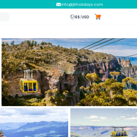
info@jtrholidays.com
ES
/
USD