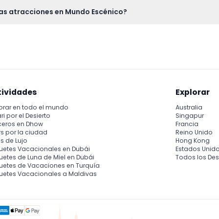
decuada para el clima y una cámara para capturar las impresio
 las atracciones en Mundo Escénico?
 o planear comprar comida en el lugar.
s, pero algunas atracciones pueden requerir la compañía de un a
zadas.
tividades
Explorar
orar en todo el mundo
Australia
ri por el Desierto
Singapur
ceros en Dhow
Francia
s por la ciudad
Reino Unido
s de Lujo
Hong Kong
uetes Vacacionales en Dubái
Estados Unid
etes de Luna de Miel en Dubái
Todos los Des
uetes de Vacaciones en Turquía
uetes Vacacionales a Maldivas