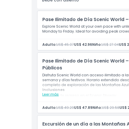
Bebé con asiento
No Adecuado Para
Pase Ilimitado de Día Scenic World 
Explore Scenic World at your own pace with unlim
Horario de Apertura
Monday to Friday. Ideal for avoiding peak crowd
Adulto:
US$ 45.07
US$ 42.96
Niño:
US$ 27.04
US$ 2
Cosas a Saber
Pase Ilimitado de Día Scenic World 
Ubicación
Públicos
Disfruta Scenic World con acceso ilimitado a la
Cómo Llegar
semana y días festivos. Horario extendido desde
completo de exploración de las Montañas Azul
Inclusiones
Leer más
Cómo Canjear
Viaje de regreso en el Scenic Skyway
Viaje descendente en el Scenic Railway
10 minutos en el Scenic Walkway
Adulto:
US$ 49.29
US$ 47.89
Niño:
US$ 29.58
US$ 
Viaje ascendente en el Scenic Cableway
Código de Vestimenta
Excursión de un día a las Montañas 
Política de Cancelación