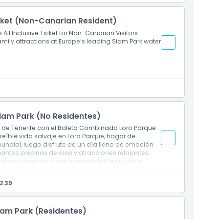
das y sombrillas
icket (Non-Canarian Resident)
s All Inclusive Ticket for Non-Canarian Visitors.
family attractions at Europe’s leading Siam Park water
l parque
ólicas en Beach Club, Casa Tailandesa, Coco
vavidas y sombrillas
iam Park (No Residentes)
s de Tenerife con el Boleto Combinado Loro Parque
reíble vida salvaje en Loro Parque, hogar de
ndial, luego disfrute de un día lleno de emoción
es, piscinas de olas y atracciones relajantes.
ecio para una aventura inolvidable en la isla.
2.39
en Loro Parque
, piscinas de olas y ríos tranquilos en Siam Park
boleto combinado para dos principales atracciones
am Park (Residentes)