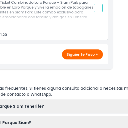
de aventuras
l Ticket Combinado Loro Parque + Siam Park para
íble en Loro Parque y vive la emoción de toboganes
jantes en Siam Park. Este combo exclusivo para
ía emocionante con familia y amigos en Tenerife.
es canarios
1.20
 exhibiciones educativas en Loro Parque
a, piscinas de olas y atracciones familiares en
plorar dos de las atracciones más populares de
Siguiente Paso
s frecuentes. Si tienes alguna consulta adicional o necesitas m
io de contacto o WhatsApp.
Parque Siam Tenerife?
de 10:00 a.m. a 5:00 p.m. durante todo el año. (sujeto a cambios
al Parque Siam?