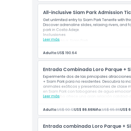
Tailandés y Sports Bar
Uso de tumbonas, flotadores, chalecos salvavi
All-inclusive Siam Park Admission T
Uso de vestuarios y duchas
Get unlimited entry to Siam Park Tenerife with thi
Uso de taquillas y toallas
Discover adrenaline slides, relaxing rivers, and 
park in Costa Adeje.
Inclusiones
Leer más
Entrada a: Siam Park
Acceso rápido a las atracciones dentro de
Consumo de alimentos y bebidas no alcoh
Adulto:
US$ 190.64
Beach, Bar Tailandés y Bar Deportivo
Uso de tumbonas, flotadores, chalecos sal
Uso de vestuarios y duchas
Entrada Combinada Loro Parque + S
Uso de taquillas y toallas
Experimente dos de las principales atraccione
+ Siam Park para no residentes. Descubra la inc
animales exóticos y presentaciones de clase mu
en Siam Park con toboganes de agua emocionant
Leer más
Este combo ofrece una gran relación calidad-pr
Descripción corta
Entrada a Loro Parque y Siam Park
Adulto:
US$ 90.12
US$ 86.66
Niño:
US$ 65.86
US$ 6
Descubre animales exóticos y vida marina 
Disfruta de emocionantes toboganes de agua
Excelente relación calidad-precio con un 
Entrada combinada Loro Parque + Si
de Tenerife