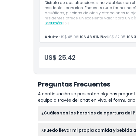
Ideal para familias, parejas y buscadores 
Disfruta de dos atracciones inolvidables con e
residentes canarios. Encuentra una fauna incre
acuáticos, piscinas de olas y atracciones rela
residentes ofrece un excelente valor para un d
Leer más
Destacados
Boleto combinado exclusivo para resident
Entrada a Loro Parque y Siam Park
Adulto:
US$ 45.06
US$ 43.91
Niño:
US$ 32.35
US$ 3
Descubre animales exóticos, vida marina y
Disfruta de emocionantes toboganes de agu
Siam Park
Excelente relación calidad-precio para ex
US$ 25.42
Tenerife
Preguntas Frecuentes
A continuación se presentan algunas pregunta
equipo a través del chat en vivo, el formular
¿Cuáles son los horarios de apertura del 
El Parque Siam está abierto todos los días 
¿Puedo llevar mi propia comida y bebida 
reserva)