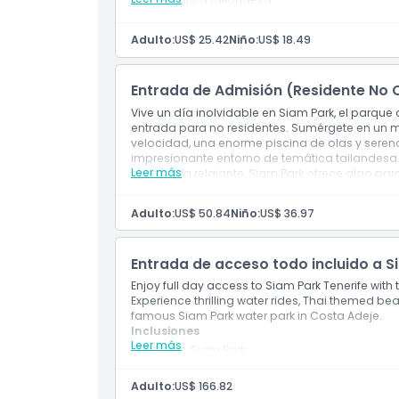
Exclusiones
Adulto:
US$ 25.42
Niño:
US$ 18.49
Horario de Apertura
Entrada de Admisión (Residente No 
Vive un día inolvidable en Siam Park, el parque 
Cosas a Saber
entrada para no residentes. Sumérgete en un
velocidad, una enorme piscina de olas y seren
impresionante entorno de temática tailandesa.
Leer más
escapada relajante, Siam Park ofrece algo par
Ubicación
durante todo el día a todas las atracciones,
visitantes de todas las edades.
Adulto:
US$ 50.84
Niño:
US$ 36.97
Inclusiones
Cómo Llegar
Entrada a Siam Park
Uso de tumbonas, tubos, chalecos salvavid
Entrada de acceso todo incluido a S
Uso de vestuarios y duchas
Cómo Canjear
Enjoy full day access to Siam Park Tenerife with t
Experience thrilling water rides, Thai themed b
famous Siam Park water park in Costa Adeje.
Política de Cancelación
Inclusiones
Leer más
Entrada a: Siam Park
Acceso rápido a las atracciones dentro del pa
Adulto:
US$ 166.82
Consumo de comida y bebidas no alcohólicas 