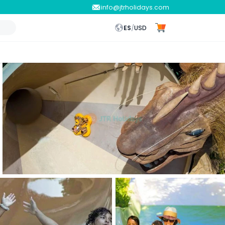
info@jtrholidays.com
ES
/
USD