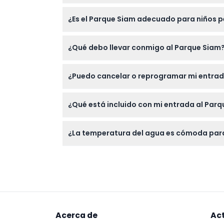
Solo puede llevar agua y comida para bebés
¿Es el Parque Siam adecuado para niños p
Sí, los niños de 0 a 2 años entran gratis,
¿Qué debo llevar conmigo al Parque Siam
que hay restricciones de altura en algunas
Lleve su traje de baño, protector solar y una 
¿Puedo cancelar o reprogramar mi entrad
Las entradas no son reembolsables y no se 
¿Qué está incluido con mi entrada al Par
Su entrada incluye la admisión al parque, a
¿La temperatura del agua es cómoda par
Sí, el agua en el Parque Siam está calenta
Acerca de
Ac