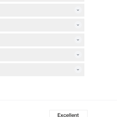
gar.
ulto que haya pagado. Solo tenga en cuenta
parque.
n su fecha.
 vestuarios con duchas.
ara una experiencia cómoda.