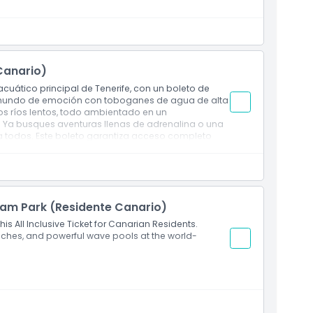
Canario)
acuático principal de Tenerife, con un boleto de
 mundo de emoción con toboganes de agua de alta
os ríos lentos, todo ambientado en un
 Ya busques aventuras llenas de adrenalina o una
a todos. Este boleto garantiza acceso completo
 asegurando una experiencia memorable para
as y sombrillas
iam Park (Residente Canario)
his All Inclusive Ticket for Canarian Residents.
eaches, and powerful wave pools at the world-
rque
en Beach Club, Casa Tailandesa, Coco Beach, Bar