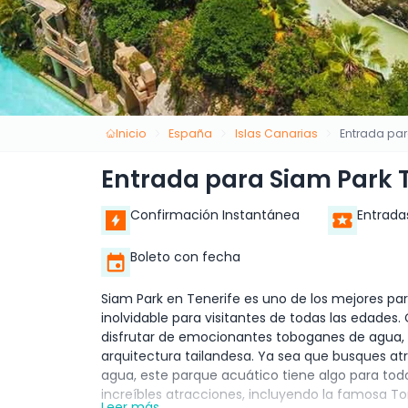
Inicio
España
Islas Canarias
Entrada par
Entrada para Siam Park T
Confirmación Instantánea
Entrada
Boleto con fecha
Siam Park en Tenerife es uno de los mejores pa
inolvidable para visitantes de todas las edades
disfrutar de emocionantes toboganes de agua, pi
arquitectura tailandesa. Ya sea que busques atra
agua, este parque acuático tiene algo para tod
increíbles atracciones, incluyendo la famosa Tor
Leer más