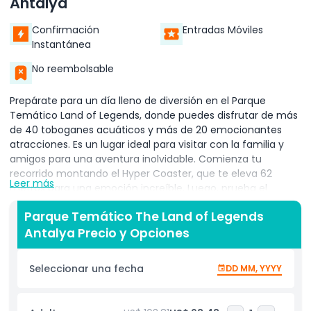
Antalya
Confirmación
Entradas Móviles
Instantánea
No reembolsable
Prepárate para un día lleno de diversión en el Parque
Temático Land of Legends, donde puedes disfrutar de más
de 40 toboganes acuáticos y más de 20 emocionantes
atracciones. Es un lugar ideal para visitar con la familia y
amigos para una aventura inolvidable. Comienza tu
recorrido montando el Hyper Coaster, que te eleva 62
Leer más
metros para una emoción increíble. Luego, prueba el
Typhoon Coaster, que te levanta 43 metros en el aire
Parque Temático The Land of Legends
antes de caer en el agua. Si te gustan las atracciones que
Antalya Precio y Opciones
giran, súbete al Magicone para una experiencia de giro. O,
disfruta un viaje en el Space Rocket y siente que estás
despegando hacia el cielo. El parque está lleno de sorpresas
Seleccionar una fecha
DD MM, YYYY
con muchas otras atracciones rápidas y divertidas por
explorar. Ya te gusten los toboganes acuáticos, las
montañas rusas o las atracciones llenas de adrenalina, hay