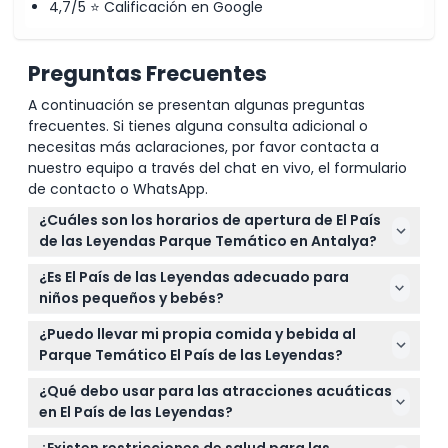
4,7/5 ⭐ Calificación en Google
Preguntas Frecuentes
A continuación se presentan algunas preguntas
frecuentes. Si tienes alguna consulta adicional o
necesitas más aclaraciones, por favor contacta a
nuestro equipo a través del chat en vivo, el formulario
de contacto o WhatsApp.
¿Cuáles son los horarios de apertura de El País
de las Leyendas Parque Temático en Antalya?
El parque está abierto todos los días de 10:00 AM a
¿Es El País de las Leyendas adecuado para
6:00 PM durante todo el año. Por favor, consulte la
niños pequeños y bebés?
disponibilidad y los horarios de apertura durante su
Sí, el parque es familiar con piscinas seguras y
reserva en línea ya que pueden variar (sujeto a
¿Puedo llevar mi propia comida y bebida al
atracciones suaves para niños pequeños. Los niños
cambios — confirme al momento de la reserva).
Parque Temático El País de las Leyendas?
de 0 a 3 años entran gratis pero deben estar
Las comidas y bebidas no están incluidas y
acompañados por un adulto que pague.
¿Qué debo usar para las atracciones acuáticas
generalmente no se permite comida o bebida
en El País de las Leyendas?
personal dentro del parque. Puede comprar
Se recomienda evitar ropa o accesorios con
refrescos en el lugar.