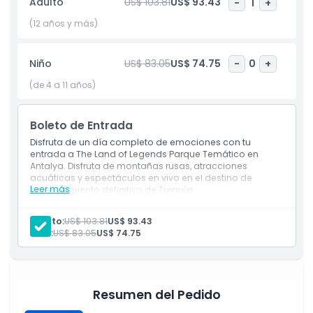
Adulto
US$ 103.81
US$ 93.43
-
1
+
algo para todos. No olvides traer tu traje de baño y una
toalla para aprovechar las piscinas y las atracciones
(12 años y más)
acuáticas. ¡Prepárate para un día de aventura, emoción y
diversión sin parar en Land of Legends!
Niño
US$ 83.05
US$ 74.75
-
0
+
(de 4 a 11 años)
Aspectos Destacados
Boleto de Entrada
Inclusiones
Disfruta de un día completo de emociones con tu
entrada a The Land of Legends Parque Temático en
Antalya. Disfruta de montañas rusas, atracciones
Política para Niños y Adultos
acuáticas y espectáculos en vivo en el destino de
Leer más
entretenimiento definitivo de Turquía.
Exclusiones
Adulto:
US$ 103.81
US$ 93.43
Niño:
US$ 83.05
US$ 74.75
No Adecuado Para
Resumen del Pedido
Horario de Apertura