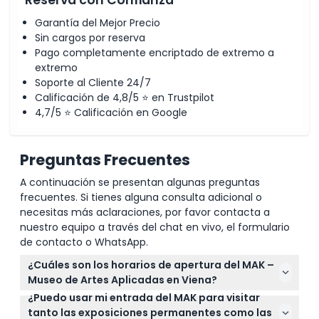
Garantía del Mejor Precio
Sin cargos por reserva
Pago completamente encriptado de extremo a
extremo
Soporte al Cliente 24/7
Calificación de 4,8/5 ⭐ en Trustpilot
4,7/5 ⭐ Calificación en Google
Preguntas Frecuentes
A continuación se presentan algunas preguntas
frecuentes. Si tienes alguna consulta adicional o
necesitas más aclaraciones, por favor contacta a
nuestro equipo a través del chat en vivo, el formulario
de contacto o WhatsApp.
¿Cuáles son los horarios de apertura del MAK –
Museo de Artes Aplicadas en Viena?
¿Puedo usar mi entrada del MAK para visitar
El museo está abierto los martes de 10:00 a 21:00, y
tanto las exposiciones permanentes como las
de miércoles a domingo de 10:00 a 18:00. Está