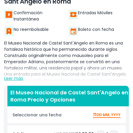
Sant'Angelo en Roma
Confirmación
Entradas Móviles
Instantánea
No reembolsable
Boleto con fecha
El Museo Nacional de Castel Sant'Angelo en Roma es una
fortaleza histórica que ha permanecido durante siglos.
Construido originalmente como mausoleo para el
Emperador Adriano, posteriormente se convirtió en una
fortaleza militar, una residencia papal y ahora un museo.
Una entrada para el Museo Nacional de Castel Sant'Angelo
Leer más
permite a los visitantes explorar este increíble monumento
y descubrir su rica historia.
El Museo Nacional de Castel Sant'Angelo en
Dentro del Museo Nacional de Castel Sant'Angelo, puedes
Roma Precio y Opciones
ver armas antiguas, hermosas pinturas renacentistas y
pasadizos secretos que en su momento conectaban el
Seleccionar una fecha
DD MM, YYYY
castillo con el Vaticano. El museo ofrece un fascinante
viaje a través del tiempo, mostrando los diferentes roles
que esta fortaleza ha desempeñado en la historia de