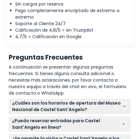
Sin cargos por reserva
Pago completamente encriptado de extremo a
extremo
Soporte al Cliente 24/7
Calificación de 4,8/5 ⭐ en Trustpilot
4,7/5 ⭐ Calificación en Google
Preguntas Frecuentes
A continuación se presentan algunas preguntas
frecuentes. Si tienes alguna consulta adicional o
necesitas más aclaraciones, por favor contacta a
nuestro equipo a través del chat en vivo, el formulario
de contacto o WhatsApp.
¿Cuáles son los horarios de apertura del Museo
Nacional de Castel Sant'Angelo?
El museo está abierto de martes a domingo de
¿Puedo reservar entradas para Castel
9:00 a.m. a 7:30 p.m., con la última entrada a las
Sant'Angelo en línea?
6:30 p.m. Está cerrado los lunes, el 1 de enero, el 1 de
Sí, puede comprar entradas en línea aquí mismo
mayo y el 25 de diciembre (sujeto a cambios — por
¿Se permite la visita a Castel Sant'Angelo a los