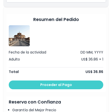
Política para Niños y Adultos
Resumen del Pedido
Exclusiones
Horario de Apertura
Cosas a Saber
Fecha de la actividad
DD MM, YYYY
Adulto
US$ 36.86 × 1
Ubicación
Total
US$ 36.86
Cómo Llegar
Proceder al Pago
Cómo Canjear
Reserva con Confianza
Política de Cancelación
Garantía del Mejor Precio