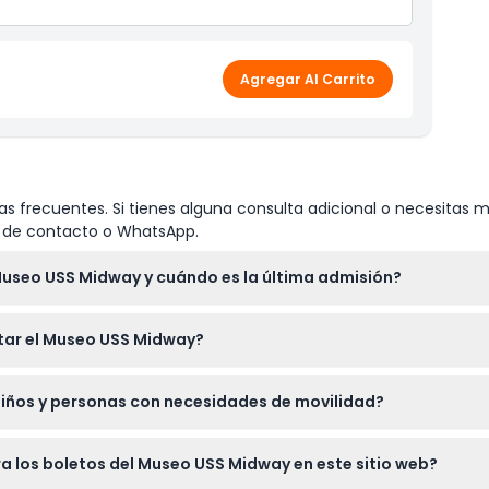
Agregar Al Carrito
s frecuentes. Si tienes alguna consulta adicional o necesitas m
io de contacto o WhatsApp.
 Museo USS Midway y cuándo es la última admisión?
ías de 10:00 AM a 7:00 PM, con la última admisión una hora antes
tar el Museo USS Midway?
ambios — por favor confirme al momento de la reserva).
a 4 horas explorando el Museo USS Midway para disfrutar plenam
iños y personas con necesidades de movilidad?
de 6 años en adelante, con entrada gratuita para niños menores 
a los boletos del Museo USS Midway en este sitio web?
dan disfrutar de la experiencia.