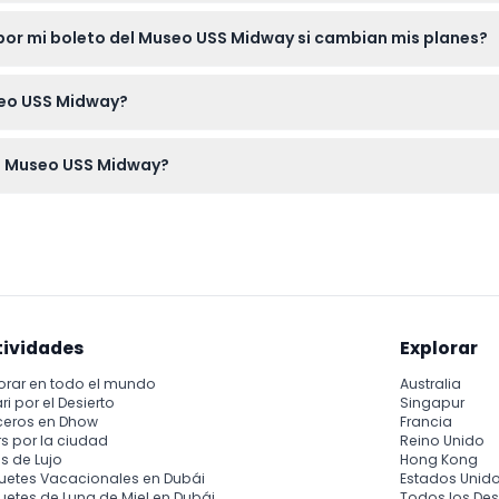
Museo USS Midway fácilmente en línea aquí. Su boleto le otorgará
or mi boleto del Museo USS Midway si cambian mis planes?
n reembolsables y no pueden ser cancelados, por lo que asegúre
useo USS Midway?
eto (impreso o en su teléfono), y opcionalmente una cámara par
el Museo USS Midway?
ego.
 restaurados de la Marina, incluyendo cabinas de vuelo y cuart
la fascinante historia del barco.
tividades
Explorar
orar en todo el mundo
Australia
ri por el Desierto
Singapur
ceros en Dhow
Francia
s por la ciudad
Reino Unido
s de Lujo
Hong Kong
uetes Vacacionales en Dubái
Estados Unid
etes de Luna de Miel en Dubái
Todos los Des