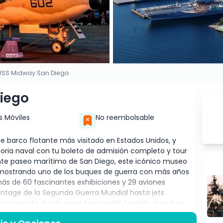
USS Midway San Diego
iego
s Móviles
No reembolsable
 barco flotante más visitado en Estados Unidos, y
storia naval con tu boleto de admisión completo y tour
nte paseo marítimo de San Diego, este icónico museo
 mostrando uno de los buques de guerra con más años
más de 60 fascinantes exhibiciones y 29 aviones
ntage de la Segunda Guerra Mundial hasta jets
s, ponte de pie en el puente del Capitán, e incluso
camiento a la aviación naval. El recorrido de audio