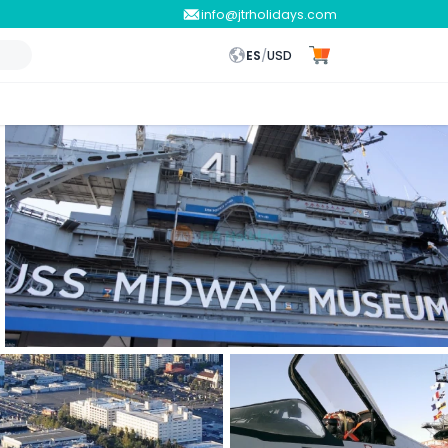
info@jtrholidays.com
ES
/
USD