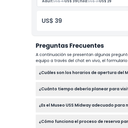
Exclusiones
Adult:
US$ 41
US$ 39
Child:
US$ 31
US$ 29
Horario de Apertura
US$ 39
Cosas a Saber
Preguntas Frecuentes
Ubicación
A continuación se presentan algunas pregunta
equipo a través del chat en vivo, el formular
Cómo Llegar
¿Cuáles son los horarios de apertura del
Cómo Canjear
El Museo USS Midway está abierto todos los d
¿Cuánto tiempo debería planear para visi
Acción de Gracias y en Navidad (sujeto a c
Política de Cancelación
La mayoría de los visitantes pasan entre 2 
¿Es el Museo USS Midway adecuado para n
exhibiciones.
Sí, el museo da la bienvenida a visitantes 
¿Cómo funciona el proceso de reserva par
sillas de ruedas para asegurar que todos pue