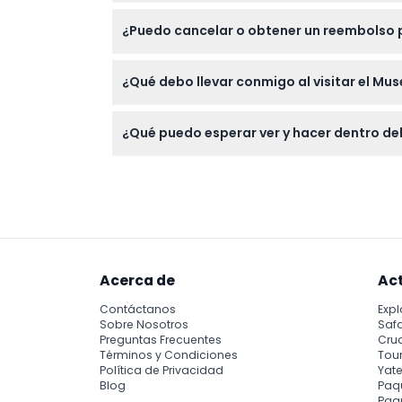
Puede reservar y pagar sus boletos para el 
¿Puedo cancelar o obtener un reembolso p
para una visita sin complicaciones.
Los boletos para el Museo USS Midway no so
¿Qué debo llevar conmigo al visitar el M
Lleve zapatos cómodos para caminar, su bol
¿Qué puedo esperar ver y hacer dentro d
impresionantes vistas de la Bahía de San Di
Explore más de 60 exhibiciones y 29 aviones
recorrido de audio autoguiado que comparte 
Acerca de
Ac
Contáctanos
Expl
Sobre Nosotros
Safa
Preguntas Frecuentes
Cru
Términos y Condiciones
Tour
Política de Privacidad
Yate
Blog
Paq
Paqu