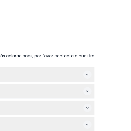
ás aclaraciones, por favor contacta a nuestro
 del cierre. Está cerrado en el Día de
ente del recorrido de audio autoguiado y las
de 6 años. Es accesible para cochecitos y