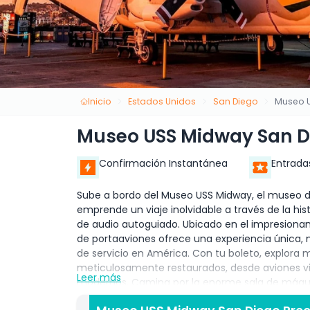
Inicio
Estados Unidos
San Diego
Museo 
Museo USS Midway San D
Confirmación Instantánea
Entrada
Sube a bordo del Museo USS Midway, el museo de
emprende un viaje inolvidable a través de la hi
de audio autoguiado. Ubicado en el impresiona
de portaaviones ofrece una experiencia única,
de servicio en América. Con tu boleto, explora 
meticulosamente restaurados, desde aviones vi
Leer más
modernos. Camina por la enorme sala de máquina
súbete a cabinas reales de aviones para un acer