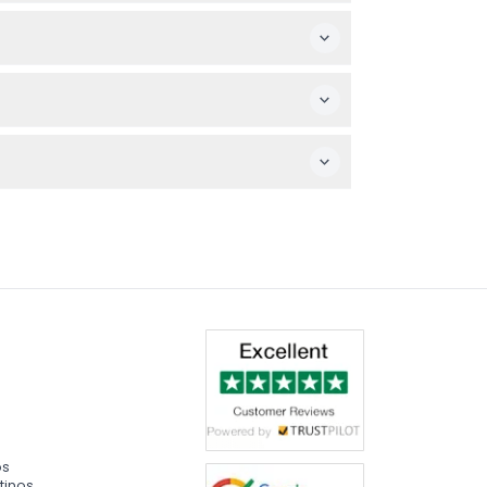
 acceso sin filas y reingreso el mismo día
se de sus planes antes de reservar.
a capturar las exhibiciones únicas y las
os de la tripulación, complementados por un
os
tinos