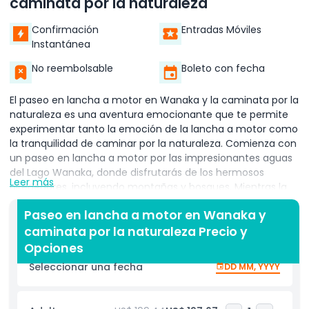
caminata por la naturaleza
Confirmación
Entradas Móviles
Instantánea
No reembolsable
Boleto con fecha
El paseo en lancha a motor en Wanaka y la caminata por la
naturaleza es una aventura emocionante que te permite
experimentar tanto la emoción de la lancha a motor como
la tranquilidad de caminar por la naturaleza. Comienza con
un paseo en lancha a motor por las impresionantes aguas
del Lago Wanaka, donde disfrutarás de los hermosos
Leer más
alrededores, incluyendo montañas y bosques. Mientras la
lancha corre sobre el agua, sentirás la adrenalina y verás la
Paseo en lancha a motor en Wanaka y
belleza natural del área desde una perspectiva única.
caminata por la naturaleza Precio y
Después del paseo en lancha, disfruta de una caminata
serena por la naturaleza, rodeado de paisajes exuberantes
Opciones
y cielos despejados. Esta combinación de velocidad y
Seleccionar una fecha
DD MM, YYYY
naturaleza hace que el paseo en lancha a motor en
Wanaka y la caminata por la naturaleza sea una
experiencia verdaderamente inolvidable, ofreciéndote lo