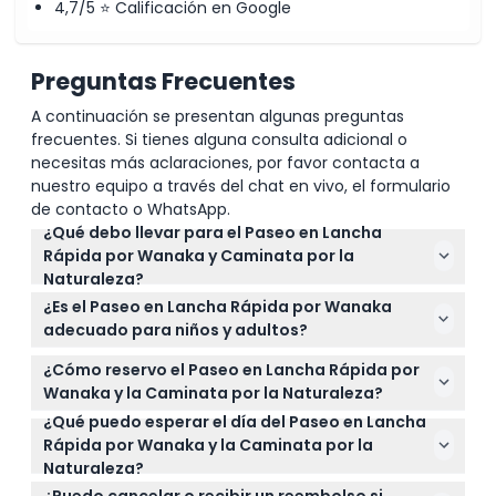
4,7/5 ⭐ Calificación en Google
Preguntas Frecuentes
A continuación se presentan algunas preguntas
frecuentes. Si tienes alguna consulta adicional o
necesitas más aclaraciones, por favor contacta a
nuestro equipo a través del chat en vivo, el formulario
de contacto o WhatsApp.
¿Qué debo llevar para el Paseo en Lancha
Rápida por Wanaka y Caminata por la
Naturaleza?
Asegúrate de llevar protector solar y gafas de sol
¿Es el Paseo en Lancha Rápida por Wanaka
para protegerte del sol. El equipo para clima
adecuado para niños y adultos?
húmedo se proporciona si es necesario, y se
Sí, los participantes de 4 años en adelante pueden
suministran chalecos salvavidas por seguridad.
¿Cómo reservo el Paseo en Lancha Rápida por
unirse, con niños de 15 años y más cobrados a
Wanaka y la Caminata por la Naturaleza?
tarifa de adulto. Sin embargo, esta actividad no es
¿Qué puedo esperar el día del Paseo en Lancha
Puedes reservar tus entradas en línea aquí mismo
adecuada para mujeres embarazadas.
Rápida por Wanaka y la Caminata por la
en este sitio web, eligiendo entre los horarios de
Naturaleza?
salida disponibles durante el proceso de reserva.
Disfrutarás de un emocionante paseo de 50