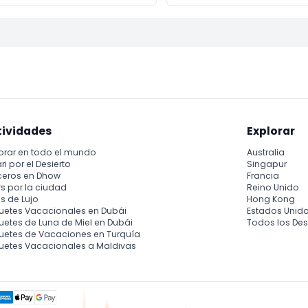
tividades
Explorar
orar en todo el mundo
Australia
ri por el Desierto
Singapur
ceros en Dhow
Francia
s por la ciudad
Reino Unido
s de Lujo
Hong Kong
uetes Vacacionales en Dubái
Estados Unid
etes de Luna de Miel en Dubái
Todos los Des
uetes de Vacaciones en Turquía
uetes Vacacionales a Maldivas