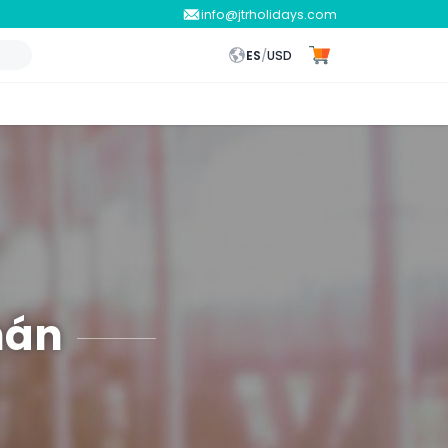
info@jtrholidays.com
ES
/
USD
mán