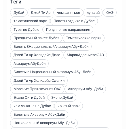
Теги
Дубай
Джей Ти Ар
чем заняться
лучший
ОАЭ
тематический парк
Пакеты отдыха в Дубае
Туры по Дубаю
Популярные направления
Праздничный пакет Дубая
Тематические парки
БилетыВНациональныйАквариумАбу-Даби
Джей Ти Ар Холидейс Дилс
МаринАдвенчерсОАЭ
АквариумАбуДаби
Билеты в Национальный аквариум Абу-Даби
Джей Ти Ар Холидейс Сделки
Морские Приключения ОАЭ
Аквариум Абу-Даби
Экспо Сити Дубай
Экспо Дубай
чем заняться в Дубае
крытый парк
Билеты в Аквариум Абу-Даби
Национальный аквариум Абу-Даби