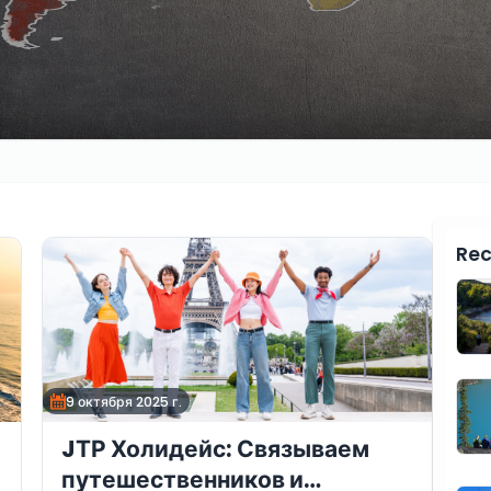
Rec
9 октября 2025 г.
JТР Холидейс: Связываем
путешественников и