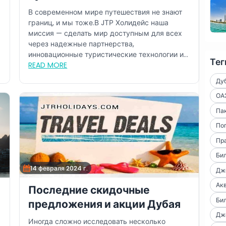
направления по всему миру
В современном мире путешествия не знают
границ, и мы тоже.В JТР Холидейс наша
миссия — сделать мир доступным для всех
через надежные партнерства,
инновационные туристические технологии и
Тег
исключительны...
READ MORE
Ду
ОА
Пак
По
Пр
Би
14 февраля 2024 г.
Дже
Ак
Последние скидочные
Би
предложения и акции Дубая
Дже
Иногда сложно исследовать несколько