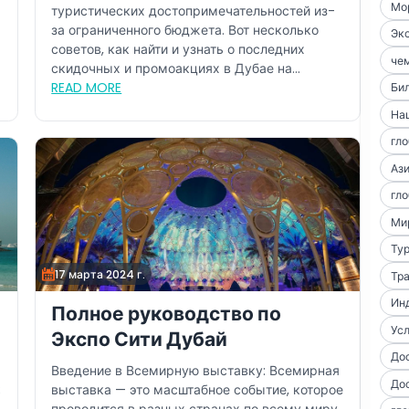
Мо
туристических достопримечательностей из-
за ограниченного бюджета. Вот несколько
Экс
советов, как найти и узнать о последних
чем
скидочных и промоакциях в Дубае на
протяжени...
READ MORE
Би
На
гло
Аз
гло
Ми
Тур
17 марта 2024 г.
Тра
Ин
Полное руководство по
Усл
Экспо Сити Дубай
До
Введение в Всемирную выставку: Всемирная
До
;
выставка — это масштабное событие, которое