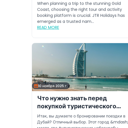
When planning a trip to the stunning Gold
Coast, choosing the right tour and activity
booking platform is crucial. JTR Holidays has
emerged as a trusted nam...
READ MORE
10 ноября 2025 г.
Что нужно знать перед
покупкой туристического
пакета в Дубай
Итак, вы думаете о бронировании поездки в
Дубай? Отличный выбор. Этот город &mdash