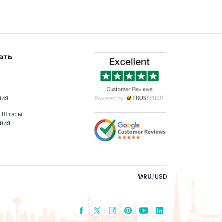
ать
ния
е Штаты
ения
RU
/
USD