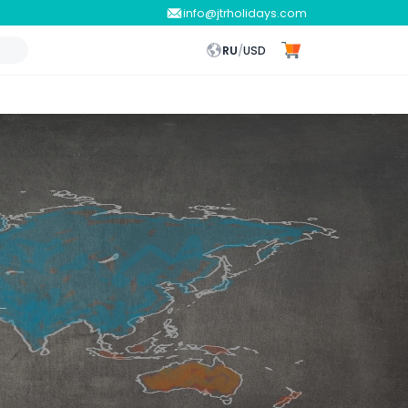
info@jtrholidays.com
RU
/
USD