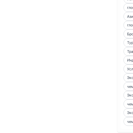
гло
Аз
гло
Бро
Тур
Тра
Ин
Усл
Экс
чем
Экс
чем
Экс
чем