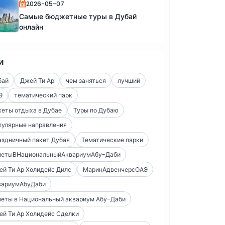
2026-05-07
Самые бюджетные туры в Дубай
онлайн
и
бай
Джей Ти Ар
чем заняться
лучший
Э
тематический парк
еты отдыха в Дубае
Туры по Дубаю
пулярные направления
аздничный пакет Дубая
Тематические парки
летыВНациональныйАквариумАбу-Даби
й Ти Ар Холидейс Дилс
МаринАдвенчерсОАЭ
вариумАбуДаби
леты в Национальный аквариум Абу-Даби
й Ти Ар Холидейс Сделки