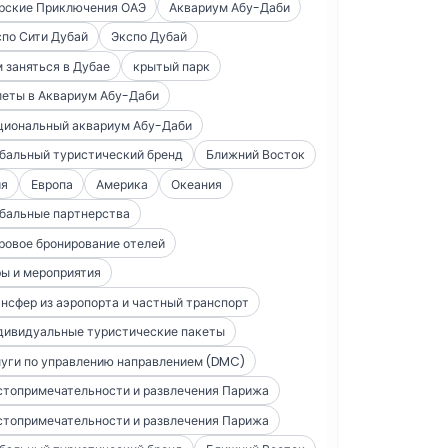
рские Приключения ОАЭ
Аквариум Абу-Даби
по Сити Дубай
Экспо Дубай
 заняться в Дубае
крытый парк
леты в Аквариум Абу-Даби
циональный аквариум Абу-Даби
бальный туристический бренд
Ближний Восток
ия
Европа
Америка
Океания
бальные партнерства
ровое бронирование отелей
ы и мероприятия
нсфер из аэропорта и частный транспорт
дивидуальные туристические пакеты
уги по управлению направлением (DMC)
стопримечательности и развлечения Парижа
стопримечательности и развлечения Парижа