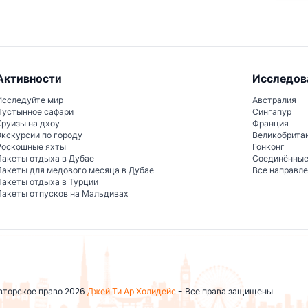
Активности
Исследов
Исследуйте мир
Австралия
Пустынное сафари
Сингапур
Круизы на дхоу
Франция
Экскурсии по городу
Великобрита
Роскошные яхты
Гонконг
Пакеты отдыха в Дубае
Соединённы
Пакеты для медового месяца в Дубае
Все направл
Пакеты отдыха в Турции
Пакеты отпусков на Мальдивах
вторское право 2026
Джей Ти Ар Холидейс
- Все права защищены