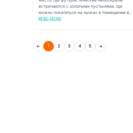
место, где футуристические небоскребы
встречаются с золотыми пустынями, где
можно покататься на лыжах в помещении в...
READ MORE
1
2
3
4
5