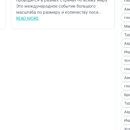
проводится в разных странах по всему миру.
гло
Это международное событие большого
Аз
масштаба по размеру и количеству посе...
гло
READ MORE
Ми
Тур
Аэр
Ин
Усл
гло
Аз
гло
Бро
Тур
Аэр
Ин
Усл