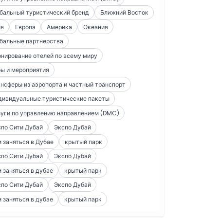
бальный туристический бренд
Ближний Восток
ия
Европа
Америка
Океания
бальные партнерства
нирование отелей по всему миру
ы и мероприятия
нсферы из аэропорта и частный транспорт
дивидуальные туристические пакеты
уги по управлению направлением (DMC)
по Сити Дубай
Экспо Дубай
 заняться в Дубае
крытый парк
по Сити Дубай
Экспо Дубай
 заняться в дубае
крытый парк
по Сити Дубай
Экспо Дубай
 заняться в дубае
крытый парк