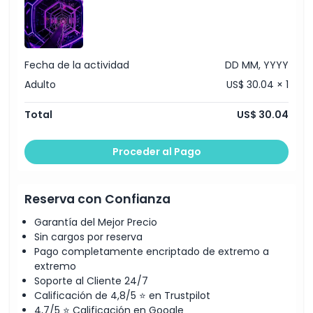
Cosas a Saber
Fecha de la actividad
DD MM, YYYY
Ubicación
Adulto
US$ 30.04 × 1
Política de Cancelación
Total
US$ 30.04
Proceder al Pago
Reserva con Confianza
Garantía del Mejor Precio
Sin cargos por reserva
Pago completamente encriptado de extremo a
extremo
Soporte al Cliente 24/7
Calificación de 4,8/5 ⭐ en Trustpilot
4,7/5 ⭐ Calificación en Google