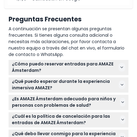
Preguntas Frecuentes
A continuación se presentan algunas preguntas
frecuentes. Si tienes alguna consulta adicional o
necesitas más aclaraciones, por favor contacta a
nuestro equipo a través del chat en vivo, el formulario
de contacto o WhatsApp.
¿Cómo puedo reservar entradas para AMAZE
Ámsterdam?
Puedes reservar fácilmente tus entradas para
¿Qué puedo esperar durante la experiencia
AMAZE Ámsterdam en línea aquí mismo en este
inmersiva AMAZE?
sitio web. Simplemente selecciona la fecha y hora
Espera un recorrido de 75 minutos a través de siete
preferidas durante el proceso de reserva para
¿Es AMAZE Ámsterdam adecuado para niños y
salas interactivas llenas de luces, láseres, sonido,
comprobar la disponibilidad y confirmar tu lugar.
personas con problemas de salud?
humo y arte mediático, todo diseñado para crear
AMAZE es adecuado para huéspedes de 10 años en
una experiencia sensorial al estilo festival. La
¿Cuál es la política de cancelación para las
adelante, pero no se permite la entrada a niños
experiencia termina con un tiempo de relajación
entradas de AMAZE Ámsterdam?
menores de 10 años. Ten en cuenta que la
en el acogedor Lounge de AMAZE.
Puedes cancelar tu reserva sin cargo hasta 48
experiencia incluye luces intermitentes intensas,
¿Qué debo llevar conmigo para la experiencia