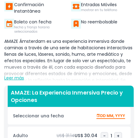
Confirmación
Entradas Móviles
mostrar en tu teléfono
Instantánea
Boleto con fecha
No reembolsable
fecha y franja horaria
seleccionadas
AMAZE Ámsterdam es una experiencia inmersiva donde
caminas a través de una serie de habitaciones interactivas
llenas de luces, láseres, sonido, humo, arte mediático y
efectos especiales. En lugar de solo ver un espectáculo, te
mueves a través de él, con cada espacio diseñado para
provocar diferentes estados de ánimo y emociones, desde
Leer más
la calma y la reflexión hasta la emoción e intensidad. Se
siente como entrar en una obra de arte viviente o un
AMAZE: La Experiencia Inmersiva Precio y
ambiente de club futurista, lo que la convierte en una
Opciones
excelente opción si quieres escapar de la vida diaria por un
rato y sumergirte completamente en tu entorno.​ La
atracción se encuentra en una antigua discoteca industrial
Seleccionar una fecha
DD MM, YYYY
en el área de Westhaven de Ámsterdam, lo que añade a la
atmósfera cruda y subterránea. AMAZE fue creada por
ID&T, el equipo detrás de famosos eventos y festivales de
Adulto
US$ 31.14
US$ 30.04
-
1
+