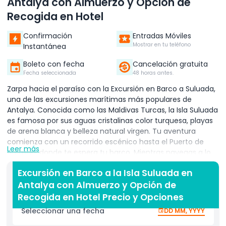
Antalya con Almuerzo y Opción de
Recogida en Hotel
Confirmación
Entradas Móviles
Mostrar en tu teléfono
Instantánea
Boleto con fecha
Cancelación gratuita
Fecha seleccionada
48 horas antes.
Zarpa hacia el paraíso con la Excursión en Barco a Suluada,
una de las excursiones marítimas más populares de
Antalya. Conocida como las Maldivas Turcas, la Isla Suluada
es famosa por sus aguas cristalinas color turquesa, playas
de arena blanca y belleza natural virgen. Tu aventura
comienza con un recorrido escénico hasta el Puerto de
Leer más
Adrasan, donde te espera tu barco. Mientras navegas a lo
largo de la costa mediterránea, disfruta de vistas de
Excursión en Barco a la Isla Suluada en
acantilados escarpados y mares azules resplandecientes.
Antalya con Almuerzo y Opción de
La primera parada es la impresionante Isla Suluada, donde
puedes nadar, tomar el sol o simplemente relajarte en la
Recogida en Hotel Precio y Opciones
playa durante aproximadamente dos horas. Luego, tu
Seleccionar una fecha
DD MM, YYYY
barco se dirige a una bahía oculta, el lugar perfecto para