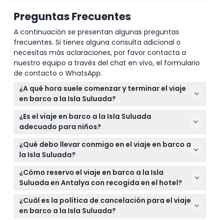
Preguntas Frecuentes
A continuación se presentan algunas preguntas
frecuentes. Si tienes alguna consulta adicional o
necesitas más aclaraciones, por favor contacta a
nuestro equipo a través del chat en vivo, el formulario
de contacto o WhatsApp.
¿A qué hora suele comenzar y terminar el viaje
en barco a la Isla Suluada?
El viaje en barco sale entre las 6:00 AM y las 9:15 AM
¿Es el viaje en barco a la Isla Suluada
dependiendo de la ubicación de recogida en su
adecuado para niños?
hotel y regresa alrededor de las 4:00 PM a 6:00 PM
Sí, el viaje es adecuado para niños de 6 a 11 años,
(sujeto a cambios, por favor confirme al momento
¿Qué debo llevar conmigo en el viaje en barco a
mientras que los bebés de 0 a 5 años pueden viajar
de la reserva).
la Isla Suluada?
gratis. Los adultos de 12 años en adelante también
Lleve traje de baño, protector solar y una toalla
pueden participar cómodamente.
¿Cómo reservo el viaje en barco a la Isla
para disfrutar de nadar y tomar el sol. No olvide
Suluada en Antalya con recogida en el hotel?
ropa cómoda para el viaje en barco y su cámara
Puede reservar su lugar fácilmente en línea aquí
para captar impresionantes vistas costeras.
¿Cuál es la política de cancelación para el viaje
mismo en este sitio web, seleccionando la opción
en barco a la Isla Suluada?
de recogida en el hotel si lo necesita, y verificar la