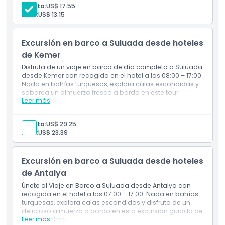
Entrada a las atracciones
Política para Niños y Adultos
Adulto:
US$ 17.55
Personal que habla inglés
Niño:
US$ 13.15
Almuerzo
Seguro proporcionado por el operador
Hora de Recogida / Hora de Entrega
Excursión en barco a Suluada desde hoteles
de Kemer
Exclusiones
Disfruta de un viaje en barco de día completo a Suluada
desde Kemer con recogida en el hotel a las 08:00 – 17:00.
Nada en bahías turquesas, explora calas escondidas y
Horario de Apertura
saborea un almuerzo fresco a bordo en este tour
Leer más
guiado.
Incluye
Cosas a Saber
Entrada a las atracciones
Adulto:
US$ 29.25
Personal de habla inglesa
Niño:
US$ 23.39
Almuerzo
Punto de Inicio y Fin
Traslados de ida y vuelta desde y hacia tu hotel
Seguro proporcionado por el operador
Excursión en barco a Suluada desde hoteles
de Antalya
Ubicación
Únete al Viaje en Barco a Suluada desde Antalya con
recogida en el hotel a las 07:00 – 17:00. Nada en bahías
turquesas, explora calas escondidas y disfruta de un
Cómo Canjear
delicioso almuerzo a bordo en esta excursión guiada de
Leer más
día completo.