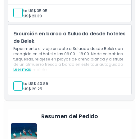
Incluye
Política de Cancelación
Entrada a las atracciones
Adulto:
US$ 35.05
Personal que habla inglés
Niño:
US$ 23.39
Almuerzo
Traslados de ida y vuelta desde y hacia su hotel
Seguro proporcionado por el operador
Excursión en barco a Suluada desde hoteles
de Belek
Experimente el viaje en bote a Suluada desde Belek con
recogida en el hotel a las 06:00 – 18:00. Nade en bahías
turquesas, relájese en playas de arena blanca y disfrute
de un almuerzo fresco a bordo en este tour autoguiado
Leer más
de día completo.
Incluye
Entrada a las atracciones
Adulto:
US$ 40.89
Personal que habla inglés
Niño:
US$ 29.25
Almuerzo
Traslados de ida y vuelta desde y hacia su hotel
Seguro proporcionado por el operador
Resumen del Pedido