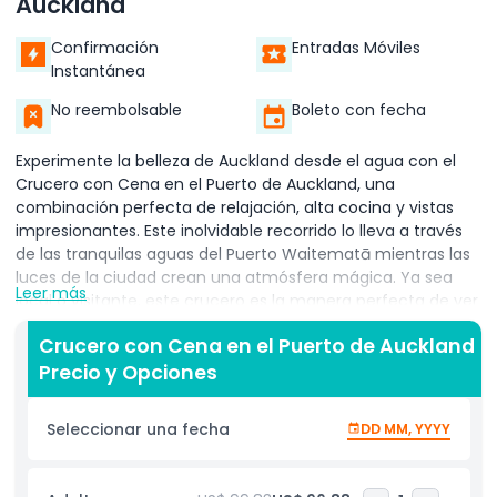
Auckland
Confirmación
Entradas Móviles
Instantánea
No reembolsable
Boleto con fecha
Experimente la belleza de Auckland desde el agua con el
Crucero con Cena en el Puerto de Auckland, una
combinación perfecta de relajación, alta cocina y vistas
impresionantes. Este inolvidable recorrido lo lleva a través
de las tranquilas aguas del Puerto Waitematā mientras las
luces de la ciudad crean una atmósfera mágica. Ya sea
Leer más
local o visitante, este crucero es la manera perfecta de ver
el horizonte de Auckland desde una perspectiva
Crucero con Cena en el Puerto de Auckland
completamente nueva.
Precio y Opciones
Deléitese con una deliciosa comida elaborada con
ingredientes frescos y locales mientras disfruta de vistas
Seleccionar una fecha
DD MM, YYYY
panorámicas de íconos como el Puente del Puerto de
Auckland y la Sky Tower. El Crucero con Cena en el Puerto
de Auckland ofrece un escape íntimo y tranquilo del bullicio