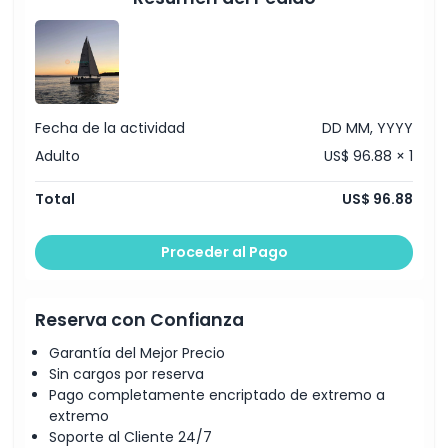
Cosas a Saber
Ubicación
Fecha de la actividad
DD MM, YYYY
Cómo Canjear
Adulto
US$ 96.88 × 1
Total
US$ 96.88
Política de Cancelación
Proceder al Pago
Reserva con Confianza
Garantía del Mejor Precio
Sin cargos por reserva
Pago completamente encriptado de extremo a
extremo
Soporte al Cliente 24/7