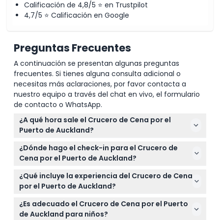
Calificación de 4,8/5 ⭐ en Trustpilot
4,7/5 ⭐ Calificación en Google
Preguntas Frecuentes
A continuación se presentan algunas preguntas
frecuentes. Si tienes alguna consulta adicional o
necesitas más aclaraciones, por favor contacta a
nuestro equipo a través del chat en vivo, el formulario
de contacto o WhatsApp.
¿A qué hora sale el Crucero de Cena por el
Puerto de Auckland?
El crucero sale diariamente a las 6:00 PM de
¿Dónde hago el check-in para el Crucero de
octubre a abril, y a las 5:00 PM de mayo a
Cena por el Puerto de Auckland?
septiembre (sujeto a cambios — por favor
Debe llegar al menos 15 minutos antes de la salida
confirme al momento de la reserva).
¿Qué incluye la experiencia del Crucero de Cena
en el Quiosco de Reservas Explore en Viaduct
por el Puerto de Auckland?
Harbour, Auckland Central.
Disfrutará de una bebida de bienvenida al llegar,
¿Es adecuado el Crucero de Cena por el Puerto
una comida de tres tiempos preparada por The
de Auckland para niños?