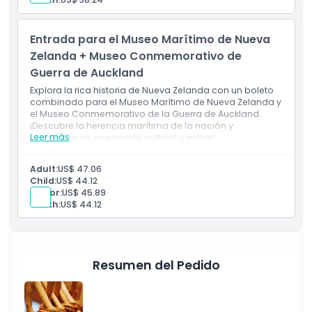
Entrada para el Museo Marítimo de Nueva
Zelanda + Museo Conmemorativo de
Guerra de Auckland
Explora la rica historia de Nueva Zelanda con un boleto
combinado para el Museo Marítimo de Nueva Zelanda y
el Museo Conmemorativo de la Guerra de Auckland.
¡Descubre la herencia marítima de la nación y
Leer más
profundiza en su pasado cultural y militar!
Adult:
US$ 47.06
Child:
US$ 44.12
Senior:
US$ 45.89
Youth:
US$ 44.12
Resumen del Pedido