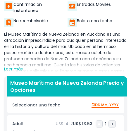
Confirmación
Entradas Móviles
Instantánea
No reembolsable
Boleto con fecha
El Museo Marítimo de Nueva Zelanda en Auckland es una
atracción imprescindible para cualquier persona interesada
en la historia y cultura del mar. Ubicado en el hermoso
paseo marítimo de Auckland, este museo celebra la
profunda conexión de Nueva Zelanda con el océano y su
rica herencia marítima. Cuenta las historias de valientes
Leer más
navegantes polinesios que llegaron primero a estas costas
y muestra la evolución de la tecnología marítima a lo largo
Museo Marítimo de Nueva Zelanda Precio y
de los siglos.
Opciones
El museo presenta una increíble colección de waka
tradicionales (canoas), barcos históricos y artefactos
Seleccionar una fecha
DD MM, YYYY
fascinantes que destacan el papel de Nueva Zelanda en la
historia marítima global. Los visitantes pueden disfrutar de
exposiciones interactivas que dan vida a las aventuras
Adult
US$ 14.12
US$ 13.53
-
1
+
marítimas, haciendo que la experiencia sea atractiva para