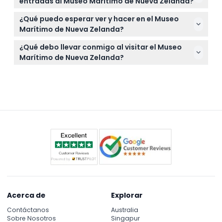
entradas al Museo Marítimo de Nueva Zelanda?
que planifique en consecuencia si necesita estas
Las entradas no son reembolsables y no se pueden
adaptaciones.
¿Qué puedo esperar ver y hacer en el Museo
cancelar, así que asegúrese de sus planes antes de
Marítimo de Nueva Zelanda?
reservar.
Explore exposiciones interactivas que destacan la
¿Qué debo llevar conmigo al visitar el Museo
rica herencia marítima de Nueva Zelanda, desde la
Marítimo de Nueva Zelanda?
navegación polinesia hasta logros modernos en
Solo lleve su entrada reservada y una cámara para
yachting como la Copa América.
capturar las fascinantes exhibiciones. Se
recomienda calzado cómodo para recorrer el
museo.
Acerca de
Explorar
Contáctanos
Australia
Sobre Nosotros
Singapur