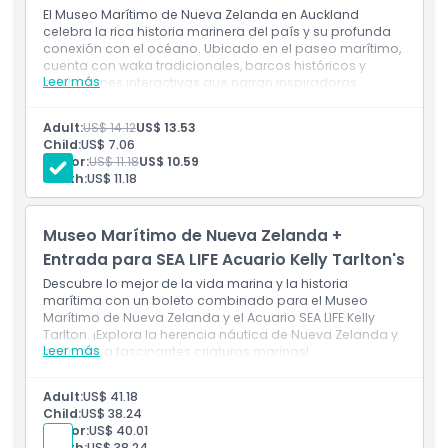
El Museo Marítimo de Nueva Zelanda en Auckland
Exclusiones
celebra la rica historia marinera del país y su profunda
conexión con el océano. Ubicado en el paseo marítimo,
cuenta con waka tradicionales, barcos históricos y
Horario de Apertura
Leer más
exhibiciones interactivas que narran inspiradoras
historias de exploración e innovación marítima. Los
visitantes incluso pueden disfrutar de una experiencia de
Adult:
US$ 14.12
US$ 13.53
Cosas a Saber
navegación patrimonial en el impresionante puerto de
Child:
US$ 7.06
Auckland.
Senior:
US$ 11.18
US$ 10.59
Youth:
US$ 11.18
Ubicación
Museo Marítimo de Nueva Zelanda +
Cómo Llegar
Entrada para SEA LIFE Acuario Kelly Tarlton's
Descubre lo mejor de la vida marina y la historia
marítima con un boleto combinado para el Museo
Cómo Canjear
Marítimo de Nueva Zelanda y el Acuario SEA LIFE Kelly
Tarlton. ¡Explora la herencia náutica de Nueva Zelanda y
Leer más
acércate a fascinantes criaturas marinas!
Política de Cancelación
Adult:
US$ 41.18
Child:
US$ 38.24
Senior:
US$ 40.01
Youth:
US$ 38.24