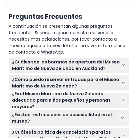
Preguntas Frecuentes
A continuación se presentan algunas preguntas
frecuentes. Si tienes alguna consulta adicional o
necesitas más aclaraciones, por favor contacta a
nuestro equipo a través del chat en vivo, el formulario
de contacto o WhatsApp.
¿Cuáles son los horarios de apertura del Museo
Marítimo de Nueva Zelanda en Auckland?
El museo está abierto todos los días de 10:00 a.m. a
¿Cómo puedo reservar entradas para el Museo
5:00 p.m., con la última entrada a las 4:00 p.m. Está
Marítimo de Nueva Zelanda?
cerrado el día de Navidad (sujeto a cambios — por
¿Es el Museo Marítimo de Nueva Zelanda
Puede reservar sus entradas en línea aquí mismo
favor confirme al momento de la reserva).
adecuado para niños pequeños y personas
en este sitio web. Simplemente seleccione la fecha
mayores?
y hora preferidas durante el proceso de reserva y
¡Sí! El museo recibe a todas las edades, incluidos
asegure su visita con anticipación.
¿Existen restricciones de accesibilidad en el
niños de 5 años en adelante, jóvenes, adultos y
museo?
personas mayores. Los niños menores de 5 años
Por favor, tenga en cuenta que el museo no es
pueden entrar gratis.
¿Cuál es la política de cancelación para las
accesible para cochecitos ni sillas de ruedas, así