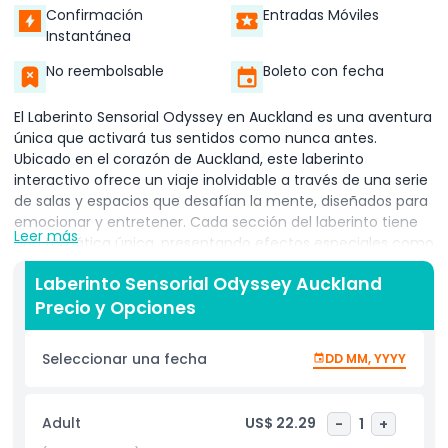
Confirmación
Entradas Móviles
Instantánea
No reembolsable
Boleto con fecha
El Laberinto Sensorial Odyssey en Auckland es una aventura
única que activará tus sentidos como nunca antes.
Ubicado en el corazón de Auckland, este laberinto
interactivo ofrece un viaje inolvidable a través de una serie
de salas y espacios que desafían la mente, diseñados para
emocionar y entretener. Cada sección del laberinto tiene
Leer más
una temática única, presentando efectos especiales como
luces, espejos y sonidos que crean una experiencia
Laberinto Sensorial Odyssey Auckland
inmersiva para visitantes de todas las edades.
Precio y Opciones
Mientras navegas por el Laberinto Sensorial Odyssey,
encontrarás giros y vueltas inesperados que hacen que el
Seleccionar una fecha
DD MM, YYYY
recorrido sea emocionante y divertido. El laberinto está
diseñado para despertar tu imaginación, proporcionando
una actividad atractiva para familias, amigos o cualquier
Adult
US$ 22.29
-
1
+
persona que busque una experiencia única en Auckland. Ya