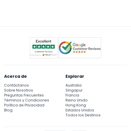
El laberinto está abierto de lunes a jueves de 10:00
a. m. a 9:00 p. m., viernes y sábado de 10:00 a. m. a
10:00 p. m., y domingo de 10:00 a. m. a 9:00 p. m.
(sujeto a cambios — por favor confirme al
momento de reservar).
Acerca de
Explorar
Contáctanos
Australia
Sobre Nosotros
Singapur
Preguntas Frecuentes
Francia
Términos y Condiciones
Reino Unido
Política de Privacidad
Hong Kong
Blog
Estados Unidos
Todos los Destinos