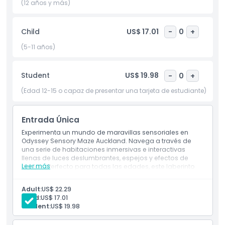
sea esquivando obstáculos o disfrutando de los vibrantes
(12 años y más)
efectos visuales, cada momento en el Laberinto Sensorial
Odyssey está lleno de emoción.
Child
US$ 17.01
-
0
+
Este laberinto sensorial también es una opción fantástica
(5-11 años)
para días lluviosos o una salida creativa en la ciudad. Está
convenientemente ubicado y es fácil de acceder,
convirtiéndolo en una parada esencial para turistas y
Student
US$ 19.98
-
0
+
locales por igual. Si buscas una actividad que combine
(Edad 12-15 o capaz de presentar una tarjeta de estudiante)
diversión, creatividad y exploración sensorial, el Laberinto
Sensorial Odyssey Auckland es la elección perfecta.
Entrada Única
Experimenta un mundo de maravillas sensoriales en
Aspectos Destacados
Odyssey Sensory Maze Auckland. Navega a través de
una serie de habitaciones inmersivas e interactivas
llenas de luces deslumbrantes, espejos y efectos de
Inclusiones
Leer más
sonido. Perfecto para todas las edades, este laberinto
ofrece una aventura emocionante e inolvidable en el
corazón de Auckland.
Adult:
US$ 22.29
Política para Niños y Adultos
Child:
US$ 17.01
Student:
US$ 19.98
Exclusiones