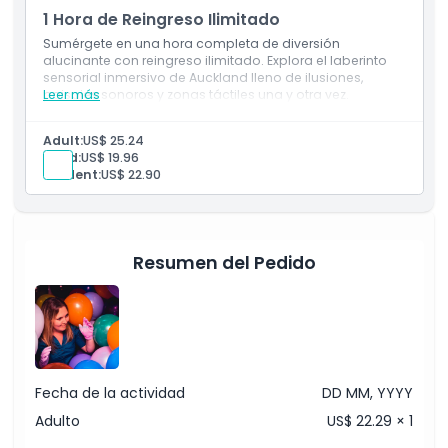
1 Hora de Reingreso Ilimitado
Sumérgete en una hora completa de diversión
No Adecuado Para
alucinante con reingreso ilimitado. Explora el laberinto
sensorial inmersivo de Auckland lleno de ilusiones,
paisajes sonoros y zonas táctiles una y otra vez.
Leer más
Horario de Apertura
Adult:
US$ 25.24
Child:
US$ 19.96
Cosas a Saber
Student:
US$ 22.90
Ubicación
Resumen del Pedido
Cómo Canjear
Código de Vestimenta
Fecha de la actividad
DD MM, YYYY
Política de Cancelación
Adulto
US$ 22.29 × 1