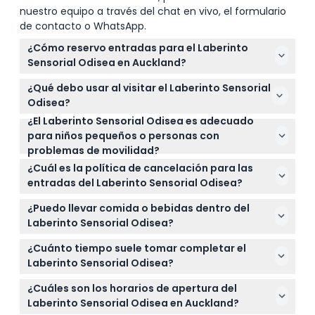
nuestro equipo a través del chat en vivo, el formulario
de contacto o WhatsApp.
¿Cómo reservo entradas para el Laberinto
Sensorial Odisea en Auckland?
Puede reservar sus entradas fácilmente en línea
¿Qué debo usar al visitar el Laberinto Sensorial
aquí mismo en este sitio web seleccionando la
Odisea?
fecha y hora preferidas durante el proceso de
¿El Laberinto Sensorial Odisea es adecuado
Es mejor vestir ropa cómoda que le permita
reserva.
para niños pequeños o personas con
moverse libremente, ya que el laberinto implica
problemas de movilidad?
navegar obstáculos y diferentes espacios físicos.
El laberinto está recomendado para niños de 5
¿Cuál es la política de cancelación para las
años en adelante, pero no se recomienda para
entradas del Laberinto Sensorial Odisea?
menores de 8 años. También puede ser desafiante
Las entradas no son reembolsables y no pueden
para quienes tengan movilidad física limitada
¿Puedo llevar comida o bebidas dentro del
cancelarse, así que asegúrese de reservar la fecha
debido a los obstáculos.
Laberinto Sensorial Odisea?
y hora correctas ya que las entradas deben usarse
No se permite llevar comida ni bebidas externas
conforme a lo reservado.
¿Cuánto tiempo suele tomar completar el
dentro del recinto para mantener la experiencia
Laberinto Sensorial Odisea?
segura y agradable para todos.
El laberinto generalmente toma entre 20 y 30
¿Cuáles son los horarios de apertura del
minutos, pero no hay límite de tiempo, así que
Laberinto Sensorial Odisea en Auckland?
puede explorar a su propio ritmo.