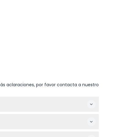
ás aclaraciones, por favor contacta a nuestro
ente selecciona la fecha y hora preferidas,
 gafas de sol en verano y un paraguas o