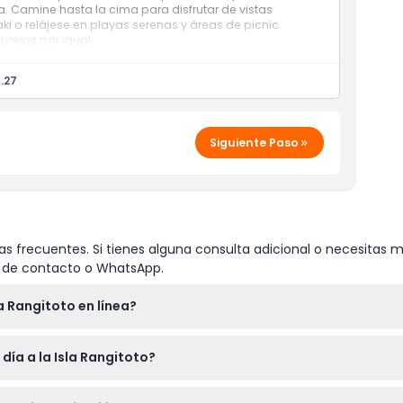
a. Camine hasta la cima para disfrutar de vistas
i o relájese en playas serenas y áreas de picnic.
ureros por igual.
.27
Siguiente Paso
s frecuentes. Si tienes alguna consulta adicional o necesitas m
io de contacto o WhatsApp.
a Rangitoto en línea?
rry a la Isla Rangitoto en línea aquí en este sitio web. Simplem
día a la Isla Rangitoto?
erva en unos pocos pasos rápidos.
os resistentes adecuados para superficies de lava accidentadas,