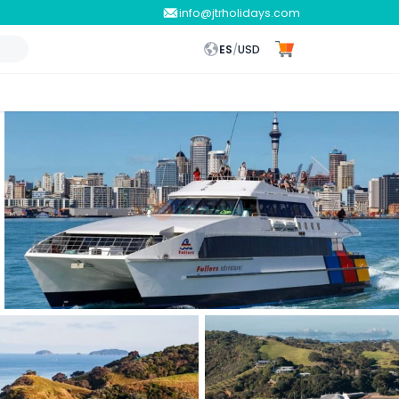
info@jtrholidays.com
ES
/
USD