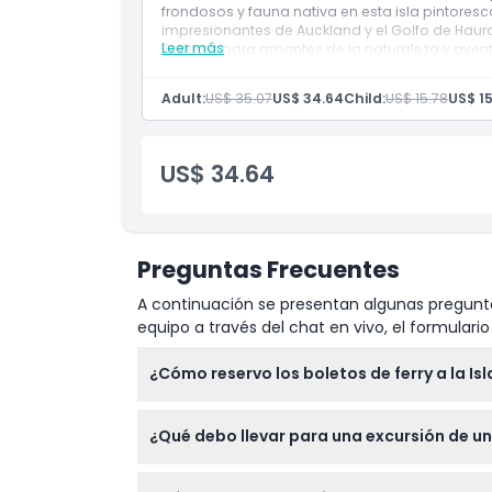
frondosos y fauna nativa en esta isla pintoresc
Política para Niños y Adultos
impresionantes de Auckland y el Golfo de Haurak
Leer más
Perfecto para amantes de la naturaleza y avent
Exclusiones
Adult:
US$ 35.07
US$ 34.64
Child:
US$ 15.78
US$ 15
Horario de Apertura
US$ 34.64
Cosas a Saber
Preguntas Frecuentes
Ubicación
A continuación se presentan algunas pregunta
equipo a través del chat en vivo, el formular
Cómo Canjear
¿Cómo reservo los boletos de ferry a la Isl
Código de Vestimenta
Puedes reservar fácilmente tus boletos de fe
¿Qué debo llevar para una excursión de un 
verifica la disponibilidad y completa tu res
Política de Cancelación
Asegúrate de llevar agua, bocadillos, zapat