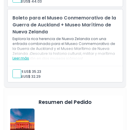
Child:
US$ 44.03
Política de Cancelación
Boleto para el Museo Conmemorativo de la
Guerra de Auckland + Museo Marítimo de
Nueva Zelanda
Explora la rica herencia de Nueva Zelanda con una
entrada combinada para el Museo Conmemorativo de
la Guerra de Auckland y el Museo Marítimo de Nueva
Zelanda. ¡Descubre la historia cultural, militar y marítima
Leer más
de la nación en dos museos icónicos!
Adult:
US$ 35.23
Child:
US$ 32.29
Resumen del Pedido