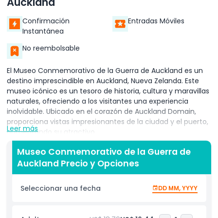
Auckland
Confirmación
Entradas Móviles
Instantánea
No reembolsable
El Museo Conmemorativo de la Guerra de Auckland es un
destino imprescindible en Auckland, Nueva Zelanda. Este
museo icónico es un tesoro de historia, cultura y maravillas
naturales, ofreciendo a los visitantes una experiencia
inolvidable. Ubicado en el corazón de Auckland Domain,
proporciona vistas impresionantes de la ciudad y el puerto,
Leer más
aumentando su atractivo.
Dentro del museo, puedes explorar una extensa colección
Museo Conmemorativo de la Guerra de
de exhibiciones que muestran la rica herencia de Nueva
Auckland Precio y Opciones
Zelanda. Descubre las historias de la cultura indígena Māori,
su arte, tradiciones y artefactos históricos. Aprende sobre
Seleccionar una fecha
DD MM, YYYY
la historia natural del país, desde su fauna única hasta sus
paisajes impresionantes. El museo también rinde homenaje
a la historia militar de Nueva Zelanda, con un conmovedor