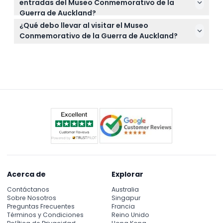
entradas del Museo Conmemorativo de la
aquí mismo en este sitio web, asegurando la fecha
Guerra de Auckland?
y hora que prefiera.
Las entradas no son reembolsables y no pueden ser
¿Qué debo llevar al visitar el Museo
canceladas, así que asegúrese de elegir bien la
Conmemorativo de la Guerra de Auckland?
fecha de su reserva.
Lleve zapatos cómodos para caminar y una
cámara para fotos, pero recuerde no llevar bolsas
grandes ni comida o bebida dentro de las galerías.
Acerca de
Explorar
Contáctanos
Australia
Sobre Nosotros
Singapur
Preguntas Frecuentes
Francia
Términos y Condiciones
Reino Unido