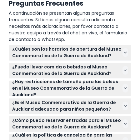
Preguntas Frecuentes
A continuación se presentan algunas preguntas
frecuentes. Si tienes alguna consulta adicional o
necesitas más aclaraciones, por favor contacta a
nuestro equipo a través del chat en vivo, el formulario
de contacto o WhatsApp.
¿Cuáles son los horarios de apertura del Museo
Conmemorativo de la Guerra de Auckland?
El Museo Conmemorativo de la Guerra de Auckland
¿Puedo llevar comida o bebidas al Museo
está abierto todos los días de 10:00 a.m. a 5:00 p.m.,
Conmemorativo de la Guerra de Auckland?
excepto el día de Navidad, cuando está cerrado
¿Hay restricciones de tamaño para las bolsas
No, no se permite comer ni beber dentro de las
(sujeto a cambios — por favor confirme al
en el Museo Conmemorativo de la Guerra de
galerías del museo para proteger las exhibiciones.
momento de la reserva).
Auckland?
Sí, no se permiten bolsas grandes, mochilas de más
¿Es el Museo Conmemorativo de la Guerra de
de 40 cm x 15 cm x 35 cm, trípodes ni cascos de
Auckland adecuado para niños pequeños?
motocicleta dentro del museo.
El museo da la bienvenida a visitantes de todas las
¿Cómo puedo reservar entradas para el Museo
edades; los niños de 0 a 4 años entran gratis,
Conmemorativo de la Guerra de Auckland?
mientras que los de 5 a 14 pagan tarifa infantil y los
¿Cuál es la política de cancelación para las
Puede reservar sus entradas fácilmente en línea
mayores de 16 años pagan tarifa de adulto.