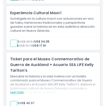
en Auckland.
Inclusiones
Experiencia Cultural Maorí
Política para Niños y Adultos
Sumérgete en la cultura maorí con actuaciones en vivo
de haka, narraciones tradicionales y perspectivas
guiadas sobre la historia iwi en esta auténtica atracción
Exclusiones
cultural en Nueva Zelanda.
Adult:
US$ 39.53
US$ 34.05
Horario de Apertura
Child:
US$ 19.74
US$ 17.61
Cosas a Saber
Ticket para el Museo Conmemorativo de
Guerra de Auckland + Acuario SEA LIFE Kelly
Tarlton's
Ubicación
Descubre la historia y la vida marina con un boleto
combinado para el Museo Conmemorativo de Guerra
Cómo Llegar
de Auckland y el Acuario SEA LIFE Kelly Tarlton's. ¡Explora el
patrimonio cultural de Nueva Zelanda y acércate a
Leer más
fascinantes criaturas marinas!
Cómo Canjear
Adult:
US$ 46.97