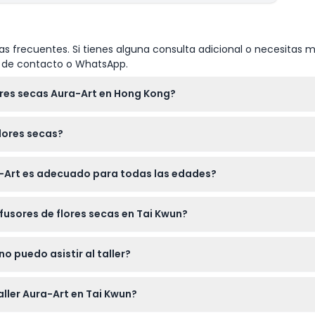
s frecuentes. Si tienes alguna consulta adicional o necesitas m
io de contacto o WhatsApp.
lores secas Aura-Art en Hong Kong?
a aquí mismo en este sitio web seleccionando la fecha y hora qu
flores secas?
 los materiales, incluidas flores secas y aceites esenciales, son
ura-Art es adecuado para todas las edades?
tes de todas las edades; no hay límite de edad, por lo que es una 
fusores de flores secas en Tai Kwun?
or floral, eligiendo entre coloridas flores secas y aceites esenc
o puedo asistir al taller?
bles ni pueden cancelarse, así que por favor asegúrate de tus pl
aller Aura-Art en Tai Kwun?