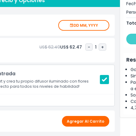
Precio y Opciones
Fech
Pers
Tota
DD MM, YYYY
US$ 62.49
US$ 62.47
-
1
+
Res
Ga
Entrada
Si
rt y crea tu propio difusor iluminado con flores
Pa
ecto para todos los niveles de habilidad!
a 
So
Ca
4,
Agregar Al Carrito