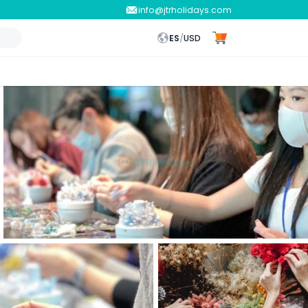
info@jtrholidays.com
ES
/
USD