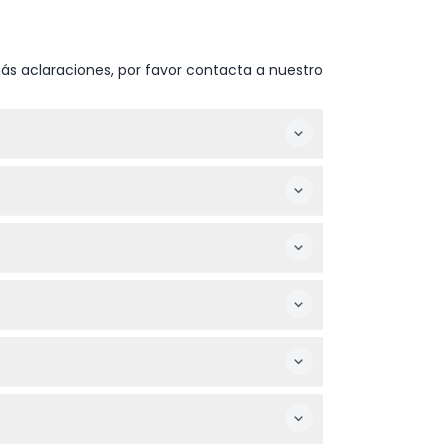
ás aclaraciones, por favor contacta a nuestro
e prefieras durante el proceso de reserva.
 proporcionados durante el taller.
actividad divertida para familias o visitantes
iales personalizados, y creando un difusor
anes antes de reservar.