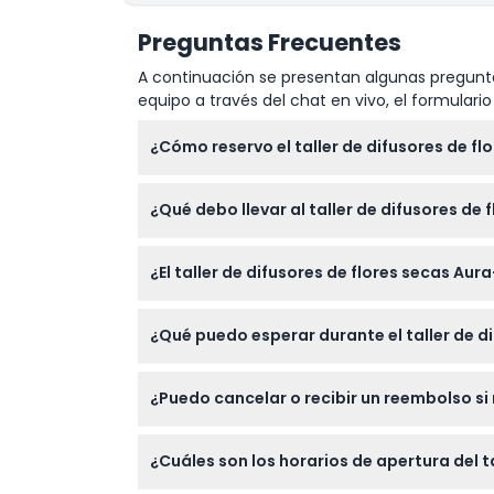
Política de Cancelación
Preguntas Frecuentes
A continuación se presentan algunas pregunta
equipo a través del chat en vivo, el formular
¿Cómo reservo el taller de difusores de f
Puedes reservar tu lugar fácilmente en líne
¿Qué debo llevar al taller de difusores de 
¡Solo trae tu creatividad y entusiasmo! Todos
¿El taller de difusores de flores secas A
Sí, este taller da la bienvenida a participan
¿Qué puedo esperar durante el taller de di
individuales.
Pasarás 90 minutos diseñando tu propio difus
¿Puedo cancelar o recibir un reembolso si n
que se ilumina para alegrar tu espacio.
Los boletos para el taller no son reembolsa
¿Cuáles son los horarios de apertura del t