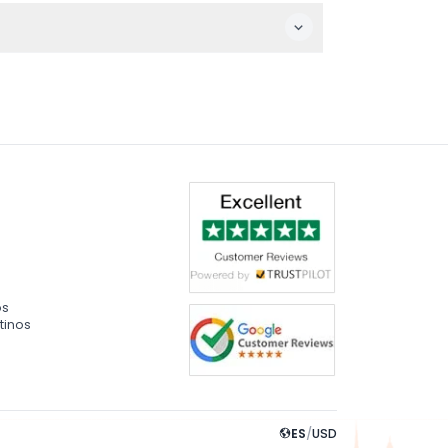
den cambiar, así que confirma al momento de
cil de encontrar.
os
tinos
ES
/
USD