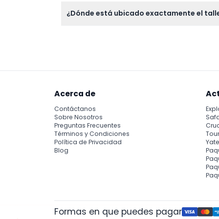
Los talleres se realizan de 12:30 p.m. a 8:
¿Dónde está ubicado exactamente el talle
reservar (sujeto a cambios — por favor con
El taller se realiza en la Tienda 03-101, Blo
Acerca de
Ac
Contáctanos
Expl
Sobre Nosotros
Safa
Preguntas Frecuentes
Cru
Términos y Condiciones
Tour
Política de Privacidad
Yate
Blog
Paq
Paqu
Paq
Paq
Formas en que puedes pagar