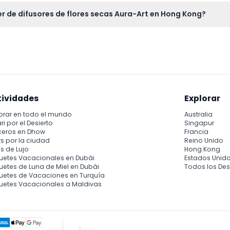
30 p.m. con cita previa, pero ten en cuenta que los horarios pue
r de difusores de flores secas Aura-Art en Hong Kong?
firma al momento de reservar).
que Barracas, Tai Kwun en Central, Hong Kong, un centro cultural fá
tividades
Explorar
orar en todo el mundo
Australia
ri por el Desierto
Singapur
ceros en Dhow
Francia
s por la ciudad
Reino Unido
s de Lujo
Hong Kong
uetes Vacacionales en Dubái
Estados Unid
etes de Luna de Miel en Dubái
Todos los Des
uetes de Vacaciones en Turquía
uetes Vacacionales a Maldivas