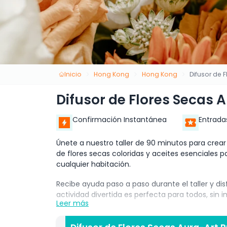
Inicio
Hong Kong
Hong Kong
Difusor de 
Difusor de Flores Secas 
Confirmación Instantánea
Entrada
Únete a nuestro taller de 90 minutos para crear 
de flores secas coloridas y aceites esenciales p
cualquier habitación.
Recibe ayuda paso a paso durante el taller y di
actividad divertida es perfecta para todos, sin i
Leer más