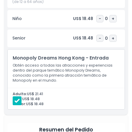
para viajeros que quieren disfrutar algo único. También
(de 12 a 64 años)
puedes comprar mercancía exclusiva de Monopoly en la
tienda de regalos para recordar tu visita. Con su diseño
Niño
US$ 18.48
-
0
+
creativo y zonas llenas de diversión, Monopoly Dreams
Hong Kong es una visita obligada para cualquiera que
busque los mejores lugares para visitar en Hong Kong.
Senior
US$ 18.48
-
0
+
Aspectos Destacados
Monopoly Dreams Hong Kong - Entrada
Obtén acceso a todas las atracciones y experiencias
Inclusiones
dentro del parque temático Monopoly Dreams,
conocido como la primera atracción temática de
Monopoly en el mundo.
Política para Niños y Adultos
Adulto:
US$ 21.41
Niño:
US$ 18.48
Exclusiones
Senior:
US$ 18.48
Horario de Apertura
Resumen del Pedido