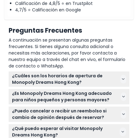
Calificación de 4,8/5 ⭐ en Trustpilot
4,7/5 ⭐ Calificación en Google
Preguntas Frecuentes
A continuación se presentan algunas preguntas
frecuentes. Si tienes alguna consulta adicional o
necesitas más aclaraciones, por favor contacta a
nuestro equipo a través del chat en vivo, el formulario
de contacto o WhatsApp.
¿Cuáles son los horarios de apertura de
Monopoly Dreams Hong Kong?
Monopoly Dreams Hong Kong está abierto todos los
¿Es Monopoly Dreams Hong Kong adecuado
días de 10:00 a.m. a 8:00 p.m., con la última entrada
para niños pequeños y personas mayores?
permitida a las 7:00 p.m. (sujeto a cambios — por
Sí, los niños menores de 3 años entran gratis, con
favor confirme al momento de la reserva).
¿Puedo cancelar o recibir un reembolso si
boletos para niños de 3 a 11 años, y los adultos
cambio de opinión después de reservar?
mayores pagan la tarifa de boleto para niños.
Los boletos para Monopoly Dreams Hong Kong no
¿Qué puedo esperar al visitar Monopoly
son reembolsables ni cancelables, así que
Dreams Hong Kong?