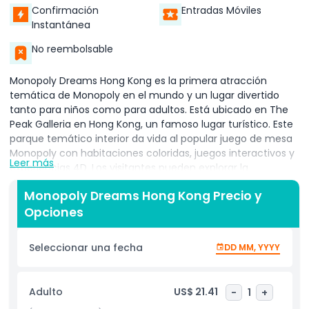
Confirmación
Entradas Móviles
Instantánea
No reembolsable
Monopoly Dreams Hong Kong es la primera atracción
temática de Monopoly en el mundo y un lugar divertido
tanto para niños como para adultos. Está ubicado en The
Peak Galleria en Hong Kong, un famoso lugar turístico. Este
parque temático interior da vida al popular juego de mesa
Monopoly con habitaciones coloridas, juegos interactivos y
Leer más
experiencias 4D. Los visitantes pueden explorar la
residencia secreta de Mr. Monopoly, ganar dinero falso en la
Monopoly Dreams Hong Kong Precio y
Sala Bancaria e incluso girar la Ruleta de la Fortuna para
Opciones
sorpresas. El lugar está lleno de espacios para fotos y
actividades emocionantes que te hacen sentir como si
estuvieras dentro del verdadero mundo de Monopoly.
Seleccionar una fecha
DD MM, YYYY
Muchas personas visitan Monopoly Dreams Hong Kong para
disfrutar de una atracción divertida y familiar, perfecta
para turistas. La atracción combina el turismo en Hong
Adulto
US$ 21.41
-
1
+
Kong con entretenimiento, siendo una excelente opción