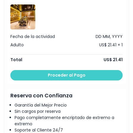
Cosas a Saber
Ubicación
Fecha de la actividad
DD MM, YYYY
Cómo Llegar
Adulto
US$ 21.41 × 1
Cómo Canjear
Total
US$ 21.41
Política de Cancelación
Proceder al Pago
Reserva con Confianza
Garantía del Mejor Precio
Sin cargos por reserva
Pago completamente encriptado de extremo a
extremo
Soporte al Cliente 24/7