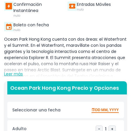
Confirmación
Entradas Móviles
nulo
Instantánea
nulo
Boleto con fecha
nulo
Ocean Park Hong Kong cuenta con dos áreas: el Waterfront
y el Summit. En el Waterfront, maravíllate con los pandas
gigantes y la tecnología interactiva como el centro de
experiencia Explorer R. El Summit presenta atracciones que
aceleran el pulso, como la montaña rusa Hair Raiser y el
paseo en trineo Arctic Blast. Sumérgete en un mundo de
Leer más
vida marina en el Espectáculo del Teatro Oceánico o
acércate a los encuentros con animales. Ven y
Ocean Park Hong Kong Precio y Opciones
experimenta la emoción de Ocean Park, un destino
perfecto para un día de diversión en familia. Ocean Park
Hong Kong es uno de los mejores lugares para visitar si te
encantan los animales, las atracciones emocionantes y la
Seleccionar una fecha
DD MM, YYYY
diversión para toda la familia. Ubicado en el lado sur de la
isla de Hong Kong, ofrece algo para todos. En Ocean Park,
puedes explorar el Mundo Marino donde viven delfines,
Adulto
-
1
+