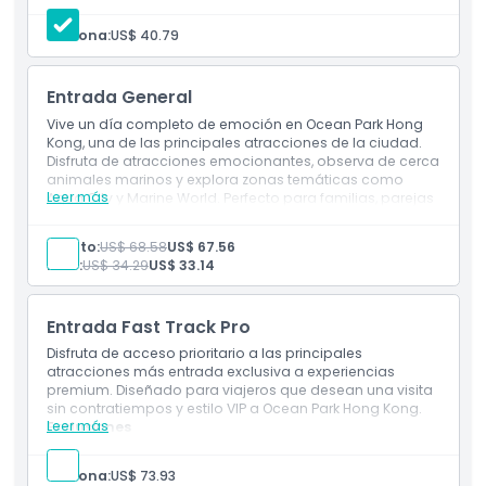
No incluye la Entrada General a Ocean Park
Exclusiones
Inclusiones
Persona:
US$ 40.79
Ocean FasTrack (Estándar)
Horario de Apertura
Entrada General
Vive un día completo de emoción en Ocean Park Hong
Kong, una de las principales atracciones de la ciudad.
Cosas a Saber
Disfruta de atracciones emocionantes, observa de cerca
animales marinos y explora zonas temáticas como
Leer más
Aqua City y Marine World. Perfecto para familias, parejas
Política de Cancelación
y amantes de la aventura, este boleto estándar te da
acceso a todas las atracciones, espectáculos y
Adulto:
US$ 68.58
US$ 67.56
exhibiciones de animales. Ya sea que conozcas pandas
Niño:
US$ 34.29
US$ 33.14
o montes montañas rusas, Ocean Park ofrece una
divertida combinación de entretenimiento, educación y
aventura en un destino inolvidable.
Entrada Fast Track Pro
Disfruta de acceso prioritario a las principales
atracciones más entrada exclusiva a experiencias
premium. Diseñado para viajeros que desean una visita
sin contratiempos y estilo VIP a Ocean Park Hong Kong.
Leer más
Exclusiones
No incluye Entrada General a Ocean Park
Inclusiones
Persona:
US$ 73.93