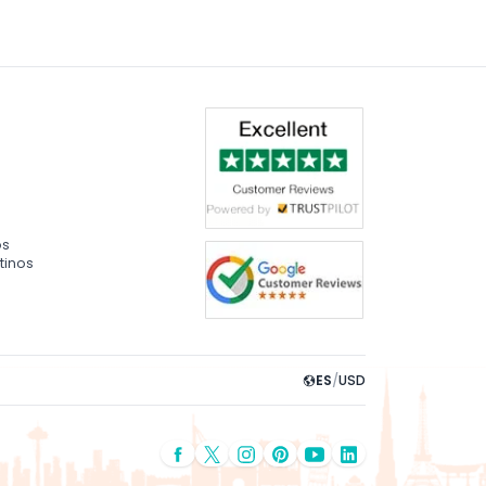
os
tinos
ES
/
USD