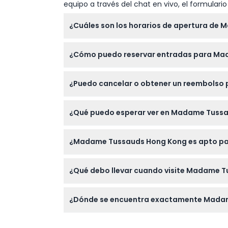
equipo a través del chat en vivo, el formular
¿Cuáles son los horarios de apertura de
Madame Tussauds Hong Kong está abierto todo
¿Cómo puedo reservar entradas para Ma
confirme al momento de la reserva).
Puede reservar sus entradas fácilmente en l
¿Puedo cancelar o obtener un reembolso
Las entradas no son reembolsables y no se 
¿Qué puedo esperar ver en Madame Tuss
Explorará más de 100 figuras de cera muy r
¿Madame Tussauds Hong Kong es apto para
Música y Figuras Históricas.
¡Sí! Madame Tussauds Hong Kong es amigable 
¿Qué debo llevar cuando visite Madame 
historia.
Lleve la confirmación de su entrada (digita
¿Dónde se encuentra exactamente Mada
exhibiciones.
Está ubicado en la Tienda P101, El Peak Towe