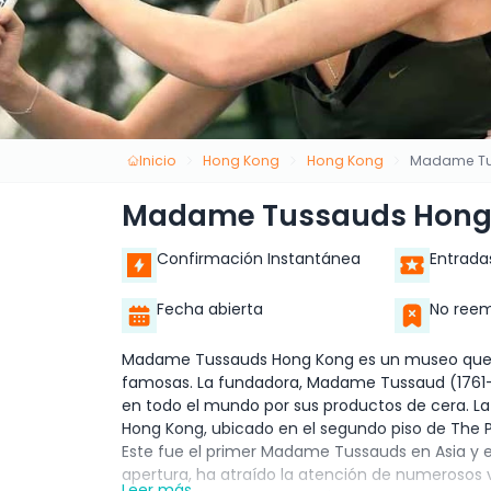
Inicio
Hong Kong
Hong Kong
Madame Tu
Madame Tussauds Hong
Confirmación Instantánea
Entrada
Fecha abierta
No reem
Madame Tussauds Hong Kong es un museo que e
famosas. La fundadora, Madame Tussaud (1761-1
en todo el mundo por sus productos de cera. 
Hong Kong, ubicado en el segundo piso de The Pe
Este fue el primer Madame Tussauds en Asia y e
apertura, ha atraído la atención de numerosos 
Leer más