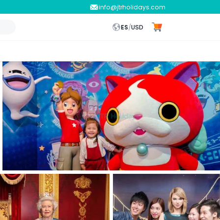
info@jtrholidays.com
ES
/
USD