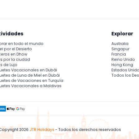
tividades
Explorar
orar en todo el mundo
Australia
ri por el Desierto
Singapur
ceros en Dhow
Francia
s por la ciudad
Reino Unido
s de Lujo
Hong Kong
uetes Vacacionales en Dubái
Estados Unid
etes de Luna de Miel en Dubái
Todos los Des
uetes de Vacaciones en Turquía
uetes Vacacionales a Maldivas
Copyright 2026
JTR Holidays
- Todos los derechos reservados