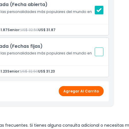
ada (Fecha abierta)
de las personalidades más populares del mundo en
1.87
Senior:
US$ 32.50
US$ 31.87
da (Fechas fijas)
de las personalidades más populares del mundo en
1.23
Senior:
US$ 32.50
US$ 31.23
Agregar Al Carrito
s frecuentes. Si tienes alguna consulta adicional o necesitas m