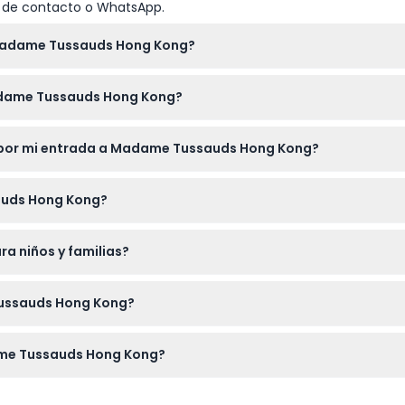
io de contacto o WhatsApp.
 Madame Tussauds Hong Kong?
s los días de 11:00 a.m. a 8:00 p.m., con última entrada a las 
dame Tussauds Hong Kong?
ínea aquí mismo en este sitio web, con confirmación enviada de
 por mi entrada a Madame Tussauds Hong Kong?
pueden cancelar bajo ninguna circunstancia, así que por favor a
auds Hong Kong?
ealistas de celebridades e íconos históricos en zonas temática
 niños y familias?
para familias y disfrutable para visitantes de todas las edade
Tussauds Hong Kong?
l o impresa), una cámara para fotos con las figuras de cera y 
me Tussauds Hong Kong?
r, No. 128 Peak Road, El Peak, Isla de Hong Kong — un lugar popula