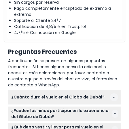
Sin cargos por reserva
Pago completamente encriptado de extremo a
extremo
Soporte al Cliente 24/7
Calificación de 4,8/5 ⭐ en Trustpilot
4,7/5 ⭐ Calificación en Google
Preguntas Frecuentes
A continuación se presentan algunas preguntas
frecuentes. Si tienes alguna consulta adicional o
necesitas más aclaraciones, por favor contacta a
nuestro equipo a través del chat en vivo, el formulario
de contacto o WhatsApp.
¿Cuánto dura el vuelo en el Globo de Dubái?
El vuelo en el Globo de Dubái dura
¿Pueden los niños participar en la experiencia
aproximadamente 10 minutos, dándote tiempo
del Globo de Dubái?
suficiente para disfrutar de impresionantes vistas
¡Sí! Los niños menores de 3 años vuelan gratis,
de 360° del horizonte y los puntos de referencia de
¿Qué debo vestir y llevar para mi vuelo en el