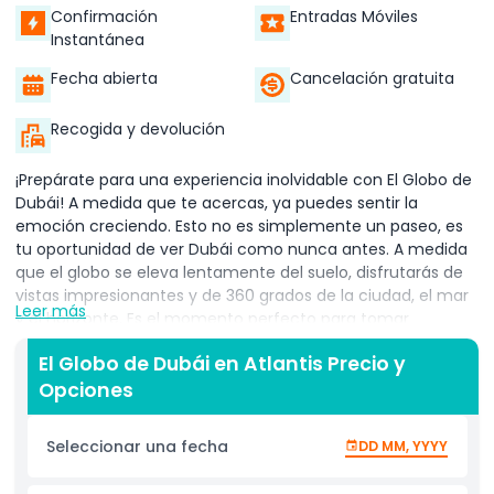
Confirmación
Entradas Móviles
Instantánea
Fecha abierta
Cancelación gratuita
Recogida y devolución
¡Prepárate para una experiencia inolvidable con El Globo de
Dubái! A medida que te acercas, ya puedes sentir la
emoción creciendo. Esto no es simplemente un paseo, es
tu oportunidad de ver Dubái como nunca antes. A medida
que el globo se eleva lentamente del suelo, disfrutarás de
vistas impresionantes y de 360 grados de la ciudad, el mar
Leer más
y el horizonte. Es el momento perfecto para tomar
fotografías, capturar recuerdos y simplemente absorber la
El Globo de Dubái en Atlantis Precio y
belleza que te rodea. Ya sea tu primera o décima vez, ¡las
Opciones
vistas solo mejoran cuanto más alto subes! Después de tu
aventura en el cielo, no te apresures a irte todavía. Dirígete
a nuestra acogedora cafetería en el lugar, donde puedes
Seleccionar una fecha
DD MM, YYYY
relajarte y explorar nuestra divertida mercancía. Desde
camisetas elegantes y gorras geniales hasta tazas, toallas