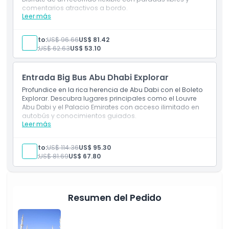
Cosas a Saber
comentarios atractivos a bordo.
Leer más
Incluye
Boleto de 48 horas
Cómo Canjear
Sube y Baja
Adulto:
US$ 96.66
US$ 81.42
Boleto de autobús completamente flexible (cambio
Niño:
US$ 62.63
US$ 53.10
de fecha gratuito)
Tour por la Mezquita Sheikh Zayed
Política de Cancelación
Entrada al Museo del Louvre
Entrada Big Bus Abu Dhabi Explorar
Profundice en la rica herencia de Abu Dabi con el Boleto
Explorar. Descubra lugares principales como el Louvre
Abu Dabi y el Palacio Emirates con acceso ilimitado en
autobús y conocimientos guiados.
Leer más
Incluye
Boleto de 72 horas
Sube y baja
Adulto:
US$ 114.36
US$ 95.30
Boleto de autobús totalmente flexible (cambio de
Niño:
US$ 81.69
US$ 67.80
fecha gratuito)
Tour por la Mezquita Sheikh Zayed
Tour por el Palacio Presidencial
Entrada al Museo del Louvre
Resumen del Pedido