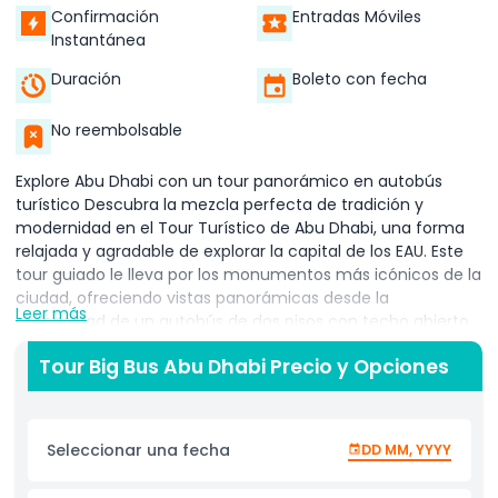
Confirmación
Entradas Móviles
Instantánea
Duración
Boleto con fecha
No reembolsable
Explore Abu Dhabi con un tour panorámico en autobús
turístico Descubra la mezcla perfecta de tradición y
modernidad en el Tour Turístico de Abu Dhabi, una forma
relajada y agradable de explorar la capital de los EAU. Este
tour guiado le lleva por los monumentos más icónicos de la
ciudad, ofreciendo vistas panorámicas desde la
Leer más
comodidad de un autobús de dos pisos con techo abierto.
Desde el majestuoso Palacio Presidencial y el lujoso
Tour Big Bus Abu Dhabi Precio y Opciones
Emirates Palace hasta la riqueza cultural de Heritage Village
y el mundialmente famoso Louvre Abu Dhabi, cada parada
revela una nueva capa del encanto de la ciudad. Ya sea su
primera visita o un local que desea redescubrir Abu Dhabi,
Seleccionar una fecha
DD MM, YYYY
este tour ofrece una experiencia segura y pintoresca.
Disfrute de vistas impresionantes del horizonte de la