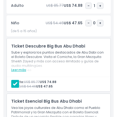
ciudad, la costa y las maravillas arquitectónicas desde la
Adulto
US$ 85.77
US$ 74.88
-
1
+
cubierta superior. Es una excelente manera de contemplar
los lugares sin la molestia de navegar por el tráfico o
planificar rutas. Para garantizar su seguridad, el tour sigue
Niño
US$ 54.46
US$ 47.65
-
0
+
estrictos protocolos de higiene. Los autobuses se limpian a
fondo, es obligatorio el uso de mascarillas a bordo y los
(de 5 a 15 años)
desinfectantes de manos están disponibles. Ideal para
familias, viajeros solos y grupos, este tour turístico es una
Ticket Descubre Big Bus Abu Dhabi
actividad imprescindible para quienes desean
experimentar lo mejor de Abu Dhabi con comodidad y
Sube y explora los puntos destacados de Abu Dabi con
estilo.
el Boleto Descubre. Visita el Corniche, la Gran Mezquita
Sheikh Zayed y más con acceso ilimitado y guías de
audio multilingües.
Leer más
Inclusiones
Aspectos Destacados
Boleto válido por 24 horas
Sube y baja libremente
Adulto:
US$ 85.77
US$ 74.88
Boleto de autobús totalmente flexible (cambio de
Niño:
US$ 54.46
US$ 47.65
fecha gratuito)
Inclusiones
Tour por la Mezquita Sheikh Zayed
Ticket Esencial Big Bus Abu Dhabi
Horario de Apertura
Vea las joyas culturales de Abu Dhabi como el Pueblo
Patrimonial y la Gran Mezquita con el Boleto Esencial.
Disfrute de un recorrido flexible con paradas libres y