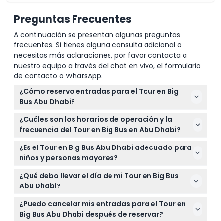
Preguntas Frecuentes
A continuación se presentan algunas preguntas
frecuentes. Si tienes alguna consulta adicional o
necesitas más aclaraciones, por favor contacta a
nuestro equipo a través del chat en vivo, el formulario
de contacto o WhatsApp.
¿Cómo reservo entradas para el Tour en Big
Bus Abu Dhabi?
Puedes reservar fácilmente tus entradas para el
¿Cuáles son los horarios de operación y la
Tour en Big Bus Abu Dhabi en línea aquí mismo en
frecuencia del Tour en Big Bus en Abu Dhabi?
este sitio web. Simplemente selecciona el tipo de
El Tour por la Ciudad (Ruta Roja) funciona
entrada y la fecha preferida para verificar
¿Es el Tour en Big Bus Abu Dhabi adecuado para
diariamente de 9:00 AM a 5:00 PM, con autobuses
disponibilidad y confirmar tu reserva.
niños y personas mayores?
llegando cada 30 a 40 minutos. El servicio de
Sí, el tour es familiar y adecuado para todas las
traslado a la Gran Mezquita Sheikh Zayed (Ruta
¿Qué debo llevar el día de mi Tour en Big Bus
edades, incluyendo niños y personas mayores. El
Verde) opera diariamente de 10:00 AM a 4:30 PM,
Abu Dhabi?
formato de subir y bajar libremente facilita unirte o
con autobuses cada 2 horas y 30 minutos (sujeto a
Lleva ropa cómoda, protector solar, gafas de sol y
abandonar el tour en cualquier parada que se
¿Puedo cancelar mis entradas para el Tour en
cambios — por favor confirma al momento de la
un sombrero si planeas sentarte en la cubierta
adapte a tu ritmo.
Big Bus Abu Dhabi después de reservar?
reserva).
superior descubierta. Se permiten auriculares