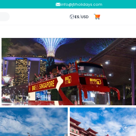
info@jtrholidays.com
ES
/
USD