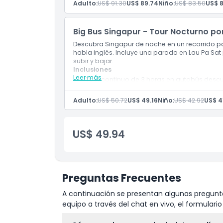
Adulto:
US$ 91.30
US$ 89.74
Niño:
US$ 83.50
US$ 8
interés.
Incluye guía de audio multilingüe durante t
Big Bus Singapur - Tour Nocturno por 
Descubra Singapur de noche en un recorrido p
habla inglés. Incluye una parada en Lau Pa Sat
subir y bajar.
Inclusiones
Leer más
Tour continuo de 3 horas en autobús descu
Guiado en inglés con los puntos destacad
Incluye parada para degustación de satay
Adulto:
US$ 50.72
US$ 49.16
Niño:
US$ 42.92
US$ 4
No es un tour de subir y bajar; diseñado p
US$ 49.94
Preguntas Frecuentes
A continuación se presentan algunas pregunta
equipo a través del chat en vivo, el formular