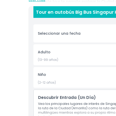
cultura, este tour te permite explorar la Ciudad 
varios idiomas, para que aprendas sobre la rica h
Tour en autobús Big Bus Singapur
monumentos únicos mientras recorres la ciudad. I
Autobús Hop On Hop Off de Singapur es una de 
máximo tu viaje. Perfecto para viajeros solos, pa
valor, vistas impresionantes y la libertad de de
Seleccionar una fecha
Hop Off en Singapur hoy y disfruta de una experie
Aspectos Destacados
Adulto
(13-99 años)
Inclusiones
Niño
Política para Niños y Adultos
(2-12 años)
Cosas a Saber
Descubrir Entrada (Un Día)
Vea los principales lugares de interés de Singa
la ruta de la Ciudad (Amarilla) como la ruta del
Ubicación
multilingües mientras explora a su propio ritmo