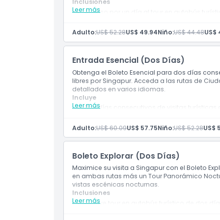
Inclusiones
Leer más
Acceso por un día al tour en autobús turíst
Política de Cancelación
Cubre el Tour por la Ciudad (Ruta Amarilla) 
Ideal para visitantes primerizos con tiempo
Adulto:
US$ 52.28
US$ 49.94
Niño:
US$ 44.48
US$ 
Incluye guía de audio multilingüe con info
Entrada Esencial (Dos Días)
Obtenga el Boleto Esencial para dos días conse
libres por Singapur. Acceda a las rutas de Ci
detallados en varios idiomas.
Incluye
Leer más
Dos días consecutivos de visitas turísticas
Explore ambas rutas, Ciudad y Patrimonio, a
Gran valor para viajeros que desean más 
Adulto:
US$ 60.09
US$ 57.75
Niño:
US$ 52.28
US$ 
La guía de audio multilingüe mejora su expe
Boleto Explorar (Dos Días)
Maximice su visita a Singapur con el Boleto Ex
en ambas rutas más un Tour Panorámico Nocturn
vistas escénicas nocturnas.
Inclusiones
Leer más
Incluye tour en autobús turístico de dos d
Acceso a las rutas Amarilla y Roja durante e
Disfrute de un paseo panorámico por la noc