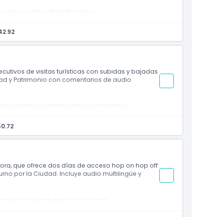
ico hop on hop off de Singapur.
y el Tour del Patrimonio (Ruta Roja).
 limitado.
42.92
rmación sobre los puntos clave.
cutivos de visitas turísticas con subidas y bajadas
udad y Patrimonio con comentarios de audio
 con subidas y bajadas libres por Singapur.
 su propio ritmo.
tiempo en cada parada.
50.72
riencia en el tour por la ciudad.
plora, que ofrece dos días de acceso hop on hop off
o por la Ciudad. Incluye audio multilingüe y
ías más Tour Nocturno por la Ciudad.
l día.
he con luces de la ciudad y principales puntos de