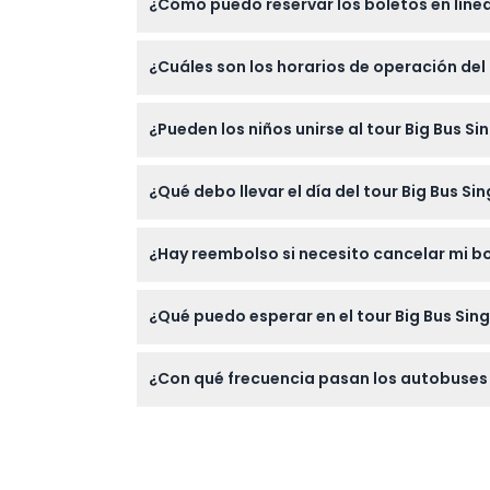
¿Cómo puedo reservar los boletos en líne
Puedes reservar tus boletos fácilmente en l
¿Cuáles son los horarios de operación del
pago seguro para confirmar tu reserva.
La Línea Amarilla (Ruta de la Ciudad) opera
¿Pueden los niños unirse al tour Big Bus 
Tour Nocturno que sale a las 6:15 PM—asegú
momento de reservar).
¡Sí! Los niños menores de 2 años viajan gr
¿Qué debo llevar el día del tour Big Bus Si
pagado durante el tour.
Lleva ropa cómoda, protección solar como un
¿Hay reembolso si necesito cancelar mi bo
embarque.
No, los boletos para el tour Big Bus Singap
¿Qué puedo esperar en el tour Big Bus Sin
antes de reservar.
Disfrutarás de acceso ilimitado para subir y
¿Con qué frecuencia pasan los autobuses e
Orchard Road y más, todo mientras escuchas 
Los autobuses de las Líneas Amarilla y Roja
Singapur (sujeto a cambios—por favor conf