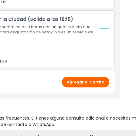
1.16
odo su recorrido.
la Ciudad (Salida a las 18:15)
anorámico de 3 horas con un guía experto que
 para degustación de satay. No es un servicio de
bierto por Singapur después del anochecer.
os de Marina Bay, Chinatown y más.
 en el mercado gastronómico Lau Pa Sat.
1.36
ara vistas panorámicas nocturnas.
Agregar Al Carrito
s frecuentes. Si tienes alguna consulta adicional o necesitas m
io de contacto o WhatsApp.