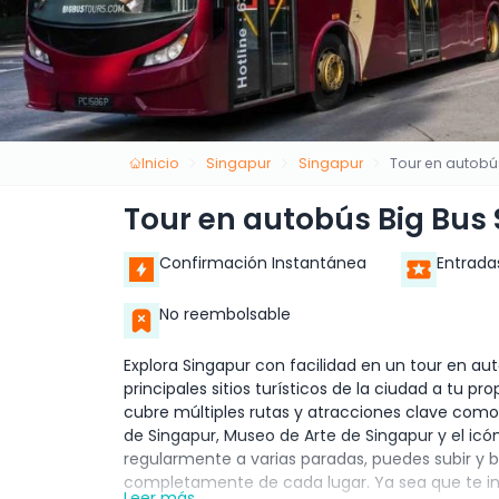
Inicio
Singapur
Singapur
Tour en autobú
Tour en autobús Big Bus
Confirmación Instantánea
Entrada
No reembolsable
Explora Singapur con facilidad en un tour en au
principales sitios turísticos de la ciudad a tu pr
cubre múltiples rutas y atracciones clave como
de Singapur, Museo de Arte de Singapur y el icó
regularmente a varias paradas, puedes subir y 
completamente de cada lugar. Ya sea que te inter
Leer más