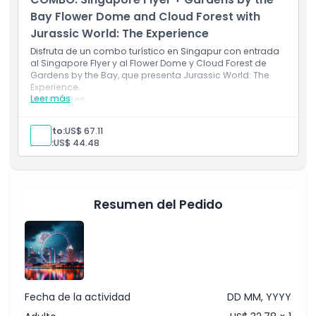
Singapur
Bay Flower Dome and Cloud Forest with
Jurassic World: The Experience
Disfruta de un combo turístico en Singapur con entrada
al Singapore Flyer y al Flower Dome y Cloud Forest de
Gardens by the Bay, que presenta Jurassic World: The
Experience.
Leer más
Inclusiones
Entrada al Singapore Flyer
Una rotación en una cápsula de observación con
Adulto:
US$ 67.11
aire acondicionado
Niño:
US$ 44.48
Entrada a Flower Dome en Gardens by the Bay
Entrada a Cloud Forest
Acceso a Jurassic World: The Experience
Explorar zonas temáticas inmersivas de dinosaurios
y dinosaurios animatrónicos
Resumen del Pedido
Experiencia panorámica del horizonte de Singapur y
atracciones naturales
Fecha de la actividad
DD MM, YYYY