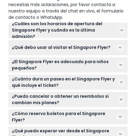
necesitas más aclaraciones, por favor contacta a
nuestro equipo a través del chat en vivo, el formulario
de contacto o WhatsApp.
¿Cuáles son los horarios de apertura del
Singapore Flyer y cuándo es la última
admisión?
El Singapore Flyer está abierto todos los días de
¿Qué debo usar al visitar el Singapore Flyer?
10:00 AM a 10:00 PM, con la última admisión a las
9:30 PM. Es mejor verificar los horarios exactos en
Se requiere un código de vestimenta casual
este sitio web al reservar ya que los horarios
¿El Singapore Flyer es adecuado para niños
elegante en el Singapore Flyer. Por favor, evite usar
pueden variar (sujeto a cambios — por favor
pequeños?
pantalones cortos, sandalias o chinelas para
confirme al momento de la reserva).
Sí, los niños menores de 3 años entran gratis, pero
asegurarse de cumplir con los requisitos de
¿Cuánto dura un paseo en el Singapore Flyer y
los niños menores de 13 años deben estar
entrada.
qué incluye el ticket?
acompañados por un adulto que pague en todo
Una rotación completa en el Singapore Flyer dura
momento. Esté preparado para mostrar prueba de
¿Puedo cancelar o obtener un reembolso si
aproximadamente 30 minutos y su ticket incluye
edad si es necesario.
cambian mis planes?
acceso a una cápsula compartida con aire
Los boletos para el Singapore Flyer no son
acondicionado, la galería previa al embarque Time
¿Cómo reservo boletos para el Singapore
reembolsables y no pueden cancelarse, así que
Capsule y la aplicación móvil FLYER360.
Flyer?
asegúrese de que sus fechas de viaje sean firmes
Puede reservar fácilmente sus boletos en línea
antes de reservar en línea aquí.
¿Qué puedo esperar ver desde el Singapore
aquí mismo en este sitio web. Simplemente