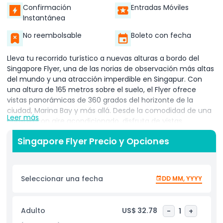
Confirmación
Entradas Móviles
Instantánea
No reembolsable
Boleto con fecha
Lleva tu recorrido turístico a nuevas alturas a bordo del
Singapore Flyer, una de las norias de observación más altas
del mundo y una atracción imperdible en Singapur. Con
una altura de 165 metros sobre el suelo, el Flyer ofrece
vistas panorámicas de 360 grados del horizonte de la
ciudad, Marina Bay y más allá. Desde la comodidad de una
Leer más
cápsula con aire acondicionado, disfruta de vistas
impresionantes de emblemáticos lugares como Gardens
Singapore Flyer Precio y Opciones
by the Bay, Marina Bay Sands, Merlion Park y el histórico
Empress Place. En días despejados, tu vista se extiende aún
más, hacia el Estrecho de Johor y las Islas de las Especias
de Indonesia. Más que un simple paseo, el Singapore Flyer
Seleccionar una fecha
DD MM, YYYY
cuenta con la Time Capsule, una exposición multisensorial
e inmersiva que te lleva en un viaje a través del pasado,
presente y futuro de Singapur, perfecta para todas las
Adulto
US$ 32.78
-
1
+
edades. Ya seas un turista capturando vistas inolvidables