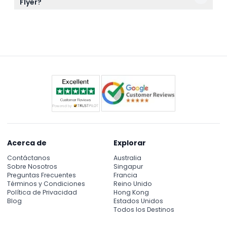
Flyer?
seleccione la fecha y hora preferidas y siga los
Desde el Flyer, podrá disfrutar de vistas
pasos de reserva para asegurar su lugar.
panorámicas del horizonte de Singapur, incluyendo
Marina Bay Sands, Jardines de la Bahía y, en días
despejados, incluso partes de Malasia e Indonesia.
Acerca de
Explorar
Contáctanos
Australia
Sobre Nosotros
Singapur
Preguntas Frecuentes
Francia
Términos y Condiciones
Reino Unido
Política de Privacidad
Hong Kong
Blog
Estados Unidos
Todos los Destinos