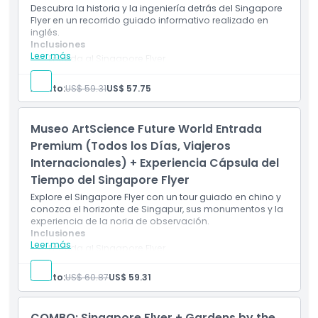
Descubra la historia y la ingeniería detrás del Singapore
Flyer en un recorrido guiado informativo realizado en
Ubicación
inglés.
Inclusiones
Leer más
Entrada al Singapore Flyer
Cómo Canjear
Tour guiado en inglés
Conozca la historia e ingeniería del Flyer
Adulto:
US$ 59.31
US$ 57.75
Vistas aéreas panorámicas de los puntos de
Código de Vestimenta
referencia de Singapur
Incluye experiencia en cápsula de observación
Museo ArtScience Future World Entrada
Premium (Todos los Días, Viajeros
Política de Cancelación
Internacionales) + Experiencia Cápsula del
Tiempo del Singapore Flyer
Explore el Singapore Flyer con un tour guiado en chino y
conozca el horizonte de Singapur, sus monumentos y la
experiencia de la noria de observación.
Inclusiones
Leer más
Entrada al Singapore Flyer
Tour guiado en chino
Información sobre Singapore Flyer y los lugares
Adulto:
US$ 60.87
US$ 59.31
emblemáticos de la ciudad
Experiencia de paseo en cápsula de observación
Vistas panorámicas de Marina Bay y el horizonte de
COMBO: Singapore Flyer + Gardens by the