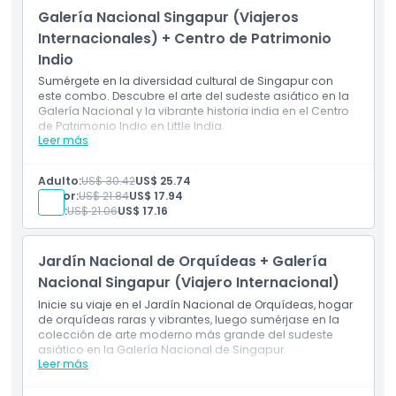
Galería Nacional Singapur (Viajeros
Ubicación
Internacionales) + Centro de Patrimonio
Indio
Cómo Llegar
Sumérgete en la diversidad cultural de Singapur con
este combo. Descubre el arte del sudeste asiático en la
Galería Nacional y la vibrante historia india en el Centro
de Patrimonio Indio en Little India.
Cómo Canjear
Leer más
Incluye
Descubre el arte del sudeste asiático en la Galería
Nacional de Singapur.
Política de Cancelación
Adulto:
US$ 30.42
US$ 25.74
Luego explora la vibrante historia india en el Centro
Senior:
US$ 21.84
US$ 17.94
de Patrimonio Indio en Little India.
Niño:
US$ 21.06
US$ 17.16
Jardín Nacional de Orquídeas + Galería
Nacional Singapur (Viajero Internacional)
Inicie su viaje en el Jardín Nacional de Orquídeas, hogar
de orquídeas raras y vibrantes, luego sumérjase en la
colección de arte moderno más grande del sudeste
asiático en la Galería Nacional de Singapur.
Leer más
Incluye
Visite el Jardín Nacional de Orquídeas, hogar de