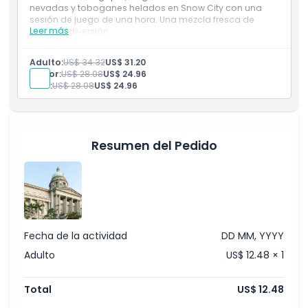
nevadas y toboganes helados en Snow City con una
sesión de juego de una hora. Una mezcla fresca de
Leer más
cultura y diversión.
Incluye
Explora arte de clase mundial en la Galería Nacional
Adulto:
US$ 34.32
US$ 31.20
de Singapur.
Senior:
US$ 28.08
US$ 24.96
Luego disfruta de emociones nevadas y toboganes
Niño:
US$ 28.08
US$ 24.96
helados en Snow City con una sesión de juego de
una hora
Resumen del Pedido
Fecha de la actividad
DD MM, YYYY
Adulto
US$ 12.48 × 1
Total
US$ 12.48