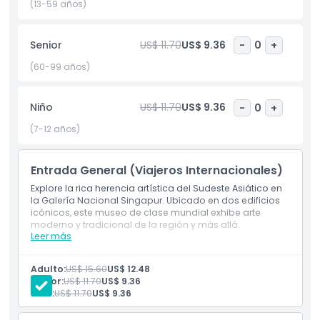
simplemente tengas curiosidad, la Galería Nacional ofrece
(13-59 años)
algo para todos. Con su impresionante colección de arte,
arquitectura impresionante y ubicación central, la Galería
Senior
US$ 11.70
US$ 9.36
-
0
+
Nacional Singapur es un destino que no te puedes perder.
Es perfecto para cualquiera interesado en el arte, la historia
(60-99 años)
o simplemente buscando actividades significativas para
hacer en Singapur.
Niño
US$ 11.70
US$ 9.36
-
0
+
(7-12 años)
Aspectos Destacados
Entrada General (Viajeros Internacionales)
Inclusiones
Explore la rica herencia artística del Sudeste Asiático en
la Galería Nacional Singapur. Ubicado en dos edificios
icónicos, este museo de clase mundial exhibe arte
Política para Niños y Adultos
moderno y tradicional de la región y más allá.
Leer más
Incluye
Explore la rica herencia artística del Sudeste Asiático
Horario de Apertura
en la Galería Nacional Singapur.
Adulto:
US$ 15.60
US$ 12.48
Ubicado en dos edificios icónicos, este museo de
Senior:
US$ 11.70
US$ 9.36
clase mundial presenta arte regional e internacional.
Niño:
US$ 11.70
US$ 9.36
Cosas a Saber