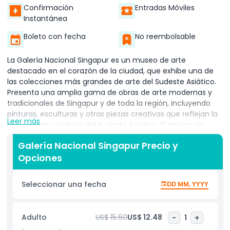
Confirmación
Entradas Móviles
Instantánea
Boleto con fecha
No reembolsable
La Galería Nacional Singapur es un museo de arte
destacado en el corazón de la ciudad, que exhibe una de
las colecciones más grandes de arte del Sudeste Asiático.
Presenta una amplia gama de obras de arte modernas y
tradicionales de Singapur y de toda la región, incluyendo
pinturas, esculturas y otras piezas creativas que reflejan la
Leer más
rica historia y cultura del Sudeste Asiático. El museo se
encuentra en dos edificios patrimoniales bellamente
Galería Nacional Singapur Precio y
restaurados, el antiguo Tribunal Supremo y el
Opciones
Ayuntamiento, que le añaden un encanto único. Estos
edificios históricos han sido cuidadosamente preservados y
ahora sirven como un espacio inspirador para el arte y la
Seleccionar una fecha
DD MM, YYYY
cultura. Los visitantes pueden explorar una variedad de
galerías permanentes y exposiciones temporales, así como
participar en programas educativos, talleres y eventos
Adulto
US$ 15.60
US$ 12.48
-
1
+
especiales. Ya sea que seas un amante del arte o