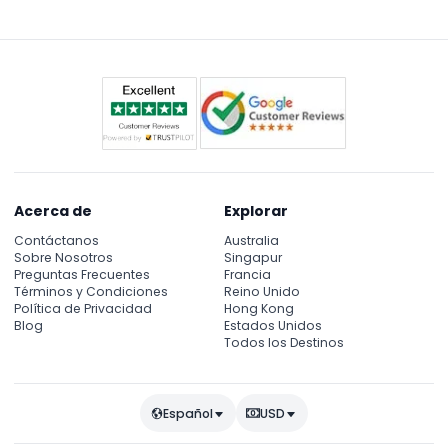
alojada en dos impresionantes edificios históricos,
con exposiciones especiales rotativas que ofrecen
nuevas experiencias culturales.
Acerca de
Explorar
Contáctanos
Australia
Sobre Nosotros
Singapur
Preguntas Frecuentes
Francia
Términos y Condiciones
Reino Unido
Política de Privacidad
Hong Kong
Blog
Estados Unidos
Todos los Destinos
Español
USD