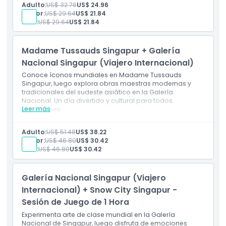
orquídeas raras y vibrantes.
Adulto:
US$ 32.76
US$ 24.96
Luego explore la colección de arte moderno más
Senior:
US$ 29.64
US$ 21.84
grande del sudeste asiático en la Galería Nacional
Niño:
US$ 29.64
US$ 21.84
de Singapur.
Madame Tussauds Singapur + Galería
Nacional Singapur (Viajero Internacional)
Conoce íconos mundiales en Madame Tussauds
Singapur, luego explora obras maestras modernas y
tradicionales del sudeste asiático en la Galería
Nacional. Un día divertido y cultural para todos.
Leer más
Inclusiones
Conoce íconos mundiales en Madame Tussauds
Singapur.
Adulto:
US$ 51.48
US$ 38.22
Luego explora obras maestras del sudeste asiático
Senior:
US$ 46.80
US$ 30.42
en la Galería Nacional Singapur.
Niño:
US$ 46.80
US$ 30.42
Galería Nacional Singapur (Viajero
Internacional) + Snow City Singapur -
Sesión de Juego de 1 Hora
Experimenta arte de clase mundial en la Galería
Nacional de Singapur, luego disfruta de emociones