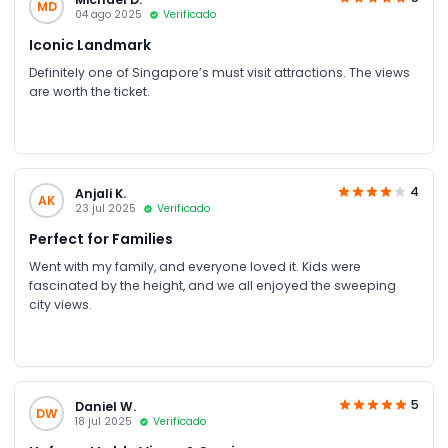
MD
04 ago 2025
Verificado
Iconic Landmark
Definitely one of Singapore’s must visit attractions. The views
are worth the ticket.
4
Anjali K.
AK
23 jul 2025
Verificado
Perfect for Families
Went with my family, and everyone loved it. Kids were
fascinated by the height, and we all enjoyed the sweeping
city views.
5
Daniel W.
DW
18 jul 2025
Verificado