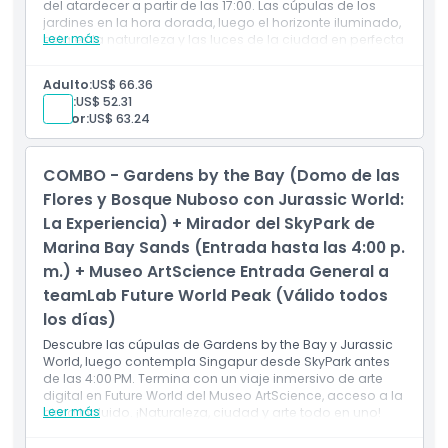
del atardecer a partir de las 17:00. Las cúpulas de los
jardines en la hora dorada, luego el horizonte iluminado,
Leer más
esta es la naturaleza y las luces de la ciudad en perfecta
armonía.
Incluye
Adulto:
US$ 66.36
Acceso a la Cúpula de Flores y al Bosque Nuboso de
Niño:
US$ 52.31
los Jardines
Senior:
US$ 63.24
Entrada a Parque Jurásico: La Experiencia
Admisión a SkyPark desde las 17:00
Vistas nocturnas de la ciudad + siluetas del jardín
COMBO - Gardens by the Bay (Domo de las
Horizonte crepuscular + botánicos
Flores y Bosque Nuboso con Jurassic World:
La Experiencia) + Mirador del SkyPark de
Marina Bay Sands (Entrada hasta las 4:00 p.
m.) + Museo ArtScience Entrada General a
teamLab Future World Peak (Válido todos
los días)
Descubre las cúpulas de Gardens by the Bay y Jurassic
World, luego contempla Singapur desde SkyPark antes
de las 4:00 PM. Termina con un viaje inmersivo de arte
digital en Future World del Museo ArtScience, acceso a la
Leer más
cima incluido. ¡Naturaleza, ciudad y arte todo en uno!
Incluye