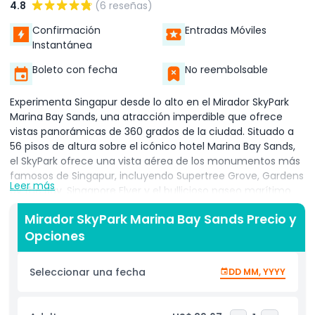
4.8
(6 reseñas)
Confirmación
Entradas Móviles
Instantánea
Boleto con fecha
No reembolsable
Experimenta Singapur desde lo alto en el Mirador SkyPark
Marina Bay Sands, una atracción imperdible que ofrece
vistas panorámicas de 360 grados de la ciudad. Situado a
56 pisos de altura sobre el icónico hotel Marina Bay Sands,
el SkyPark ofrece una vista aérea de los monumentos más
famosos de Singapur, incluyendo Supertree Grove, Gardens
Leer más
by the Bay, Singapore Flyer y el bullicioso paseo marítimo
de Marina Bay. Este mirador al aire libre es el lugar perfecto
Mirador SkyPark Marina Bay Sands Precio y
para tomar fotos impresionantes y presenciar el
Opciones
impresionante contraste de la exuberante vegetación, las
maravillas arquitectónicas y las aguas brillantes que
definen la Ciudad León.
Seleccionar una fecha
DD MM, YYYY
Ya seas un visitante primerizo o un viajero recurrente, el
Mirador SkyPark Marina Bay Sands ofrece una nueva