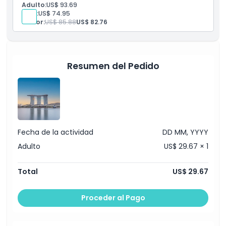
Entrada a Flower Dome y Cloud Forest
Adulto:
US$ 93.69
Entrada a Jurassic World: The Experience
Niño:
US$ 74.95
Observación en SkyPark hasta las 4:00 PM
Senior:
US$ 85.88
US$ 82.76
Acceso a la cima a las galerías digitales de Future
World
Combo cultural, panorámico e interactivo en
múltiples sedes
Resumen del Pedido
Fecha de la actividad
DD MM, YYYY
Adulto
US$ 29.67 × 1
Total
US$ 29.67
Proceder al Pago