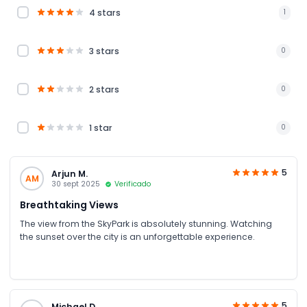
4 stars
1
3 stars
0
2 stars
0
1 star
0
5
Arjun M.
AM
30 sept 2025
Verificado
Breathtaking Views
The view from the SkyPark is absolutely stunning. Watching
the sunset over the city is an unforgettable experience.
5
Michael D.