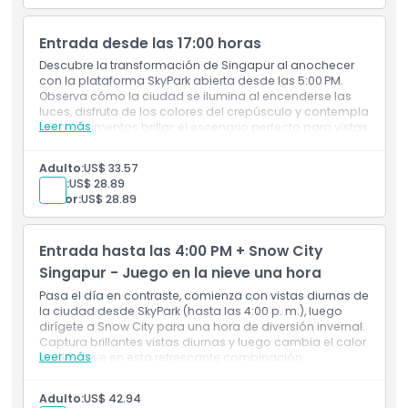
Supertree Grove
Oportunidades fotográficas con luz natural
Entrada desde las 17:00 horas
Ambiente tranquilo antes de la hora punta de la
Política para Niños y Adultos
tarde
Descubre la transformación de Singapur al anochecer
Acceso peatonal al nivel de observación
con la plataforma SkyPark abierta desde las 5:00 PM.
Observa cómo la ciudad se ilumina al encenderse las
Exclusiones
luces, disfruta de los colores del crepúsculo y contempla
Leer más
los monumentos brillar, el escenario perfecto para vistas
del atardecer y panoramas del cielo nocturno.
Horario de Apertura
Incluye
Adulto:
US$ 33.57
Entrada para la Plataforma SkyPark a partir de las
Niño:
US$ 28.89
5:00 PM
Senior:
US$ 28.89
Cosas a Saber
Vistas del paisaje urbano al anochecer y
espectáculo de luces nocturno
Oportunidad de presenciar los monumentos
Entrada hasta las 4:00 PM + Snow City
Ubicación
iluminados de Marina Bay
Escenarios mágicos para fotos después del
Singapur - Juego en la nieve una hora
atardecer
Pasa el día en contraste, comienza con vistas diurnas de
Temperaturas más frescas y luz más suave
Política de Cancelación
la ciudad desde SkyPark (hasta las 4:00 p. m.), luego
dirígete a Snow City para una hora de diversión invernal.
Captura brillantes vistas diurnas y luego cambia el calor
Leer más
por la nieve en esta refrescante combinación.
Incluye
Acceso a SkyPark hasta las 4:00 p. m.
Adulto:
US$ 42.94
Admisión de una hora a la zona de juegos de nieve