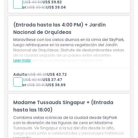
Niño:
US$ 40.60
US$ 39.82
Snow City Singapur
Senior:
US$ 39.82
US$ 39.04
Vista panorámica diurna y panorámica del
horizonte
Ropa abrigada en Snow City
(Entrada hasta las 4:00 PM) + Jardín
Transición sin interrupciones desde la terraza al aire
libre hasta la diversión interior fría
Nacional de Orquídeas
Maravíllese con los cielos diurnos en la cima del SkyPark,
luego refrésquese en la serena vegetación del Jardín
Nacional de Orquídeas. Disfrute de deslumbrantes vistas
de la ciudad seguido de un paseo entre vibrantes
Leer más
exhibiciones de orquídeas, una combinación
inspiradora del horizonte urbano y la belleza botánica.
Incluye
Adulto:
US$ 45.28
US$ 43.72
Entrada a la plataforma del SkyPark hasta las 4:00 PM
Niño:
US$ 40.60
US$ 37.47
Admisión al Jardín Nacional de Orquídeas
Senior:
US$ 39.82
US$ 36.69
Vistas del contraste entre el horizonte y la vegetación
Exhibiciones botánicas de orquídeas y especies
florales
Madame Tussauds Singapur + (Entrada
Incluye senderos del jardín y áreas sombreadas
hasta las 16:00)
Combina vistas icónicas de la ciudad desde SkyPark
con la diversión de las figuras de cera en Madame
Tussauds. Ve Singapur a la luz del día desde lo alto,
luego posa junto a celebridades y personajes históricos