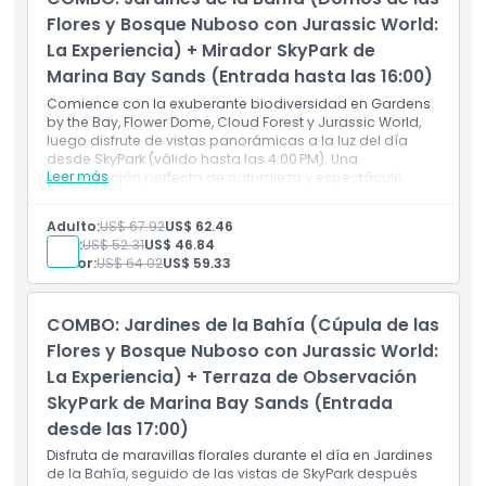
Flores y Bosque Nuboso con Jurassic World:
La Experiencia) + Mirador SkyPark de
Marina Bay Sands (Entrada hasta las 16:00)
Comience con la exuberante biodiversidad en Gardens
by the Bay, Flower Dome, Cloud Forest y Jurassic World,
luego disfrute de vistas panorámicas a la luz del día
desde SkyPark (válido hasta las 4:00 PM). Una
Leer más
combinación perfecta de naturaleza y espectáculo
arquitectónico en un solo día.
Incluye
Adulto:
US$ 67.92
US$ 62.46
Entrada a los conservatorios Flower Dome y Cloud
Niño:
US$ 52.31
US$ 46.84
Forest
Senior:
US$ 64.02
US$ 59.33
Entrada a Jurassic World: The Experience
Acceso a la plataforma SkyPark hasta las 4:00 PM
Botánicos + exhibiciones prehistóricas + panorama
COMBO: Jardines de la Bahía (Cúpula de las
Vistas del horizonte y jardines a la luz del día
Flores y Bosque Nuboso con Jurassic World:
La Experiencia) + Terraza de Observación
SkyPark de Marina Bay Sands (Entrada
desde las 17:00)
Disfruta de maravillas florales durante el día en Jardines
de la Bahía, seguido de las vistas de SkyPark después