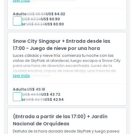
Leer más
realistas para un día memorable.
Inclusiones
Acceso a SkyPark antes de las 4:00 PM
Adulto:
US$ 65.58
US$ 64.02
Entrada a Madame Tussauds Singapur
Niño:
US$ 63.24
US$ 60.90
Exhibiciones de cera realistas de celebridades y
Senior:
US$ 63.24
US$ 60.90
líderes
Oportunidades para fotos con figuras conocidas
Experiencia en dos lugares: horizonte + cultura pop
Snow City Singapur + Entrada desde las
17:00 - Juego de nieve por una hora
Luces cálidas y nieve fría: comienza tu noche con las
vistas de SkyPark al atardecer, luego escapa a Snow City
para una hora de diversión escarchada. Luces de la
ciudad encima, copos de nieve abajo, una mezcla de
Leer más
romance y frescura.
Incluye
Entrada a SkyPark desde las 5:00 PM en adelante
Adulto:
US$ 49.18
Una hora de juego en la nieve en Snow City
Niño:
US$ 44.50
US$ 43.72
Contrastes de iluminación nocturna de la ciudad
Senior:
US$ 43.72
US$ 42.94
Equipo para la nieve y clima frío interior provistos
Sensaciones duales: vista desde la azotea +
experiencia en la nieve
(Entrada a partir de las 17:00) + Jardín
Nacional de Orquídeas
Disfruta de la hora dorada desde SkyPark y luego pasea