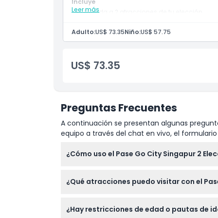
Incluye
Ubicación
Leer más
Entrada a 2 atracciones de tu elección.
Validez de 60 días desde el primer uso.
Adulto:
US$ 73.35
Niño:
US$ 57.75
Política de Cancelación
US$ 73.35
Preguntas Frecuentes
A continuación se presentan algunas pregunta
equipo a través del chat en vivo, el formular
¿Cómo uso el Pase Go City Singapur 2 Ele
Tu pase se activa la primera vez que ingres
¿Qué atracciones puedo visitar con el Pas
cupón en las atracciones elegidas para ingre
Puedes elegir cualquier dos atracciones de 
¿Hay restricciones de edad o pautas de i
Sands SkyPark y el Safari Nocturno. Puedes ex