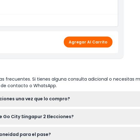
Agregar Al Carrito
s frecuentes. Si tienes alguna consulta adicional o necesitas m
io de contacto o WhatsApp.
cciones una vez que lo compro?
as a una atracción, y es válido por 60 días consecutivos a part
e Go City Singapur 2 Elecciones?
sar, no necesitas imprimir nada ya que todo es digital.
una lista de más de 40 opciones, incluyendo lugares populares 
doneidad para el pase?
plorar a tu propio ritmo con un horario flexible.