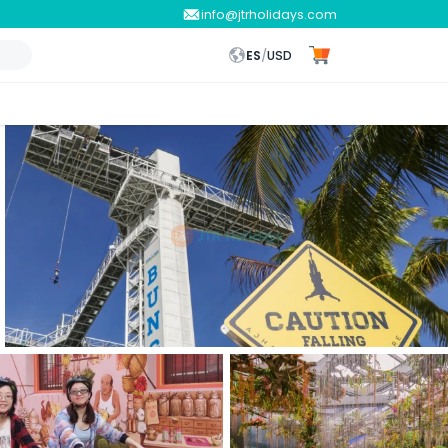
info@jtrholidays.com
ES
/
USD