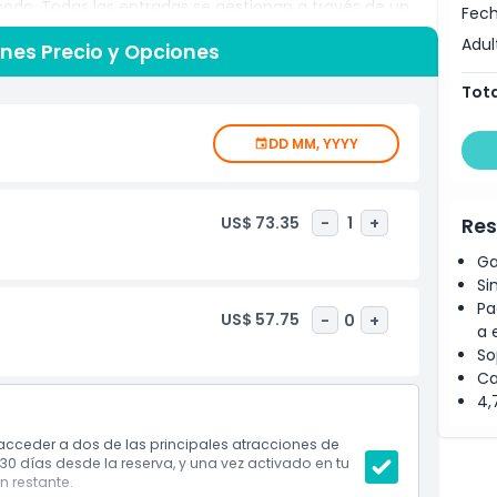
odo. Todas las entradas se gestionan a través de un
Fech
lestia de comprar boletos individuales y facilitando
Adul
ones Precio y Opciones
 quieras disfrutar de lugares famosos, explorar barrios
ncias extra, el pase se adapta a tu estilo de viaje. Ideal
Tota
se de 2 Elecciones te ayuda a descubrir la cultura, el
con comodidad y gran valor.
DD MM, YYYY
US$ 73.35
-
1
+
Res
Ga
Si
Pa
US$ 57.75
-
0
+
a 
So
Ca
4,
 acceder a dos de las principales atracciones de
 30 días desde la reserva, y una vez activado en tu
n restante.