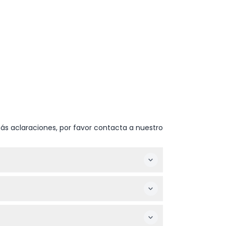
ás aclaraciones, por favor contacta a nuestro
ir de esa fecha. Simplemente muestra tu
como Jardines por la Bahía, Marina Bay