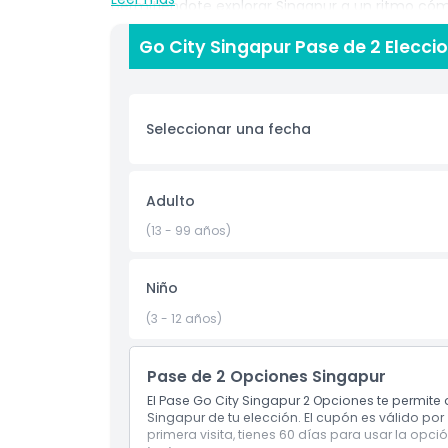
permitiéndote explorar Singapur a un ritmo cóm
único pase digital conveniente, eliminando la mo
Go City Singapur Pase de 2 Elecci
ajustar tu itinerario sobre la marcha. Ya sea que
locales, visitar puntos culturales o añadir experie
para parejas, familias y viajeros relajados, el Pa
entretenimiento y las atracciones de Singapur 
Seleccionar una fecha
Aspectos Destacados
Adulto
(13 - 99 años)
Inclusiones
Niño
Política para Niños y Adultos
(3 - 12 años)
Exclusiones
Pase de 2 Opciones Singapur
El Pase Go City Singapur 2 Opciones te permite
Cosas a Saber
Singapur de tu elección. El cupón es válido por
primera visita, tienes 60 días para usar la opció