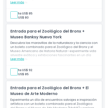
Leer más
inolvidable.
Política para Niños y Adultos
Adulto:
US$ 85
Niño:
US$ 80
Exclusiones
Entrada para el Zoológico del Bronx +
Museo Banksy Nueva York
Horario de Apertura
​Descubra las maravillas de la naturaleza y la ciencia con
un boleto combinado para el Zoológico del Bronx y el
Museo Americano de Historia Natural—experimente vida
Cosas a Saber
silvestre exótica y exhibiciones fascinantes en un día
Leer más
inolvidable.
Ubicación
Adulto:
US$ 92
Niño:
US$ 85
Cómo Llegar
Entrada para el Zoológico del Bronx + El
Museo de Arte Moderno
Cómo Canjear
​Experimenta un día de encuentros salvajes e inspiración
artística con un boleto combinado para el Zoológico
del Bronx y el Museo de Arte Moderno (MoMA)—explora