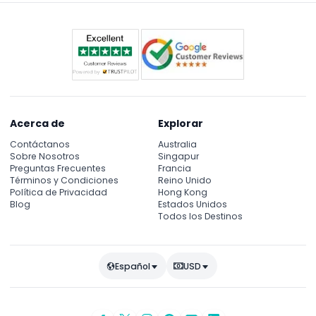
favor confirme al momento de la reserva).
reserva).
Acerca de
Explorar
Contáctanos
Australia
Sobre Nosotros
Singapur
Preguntas Frecuentes
Francia
Términos y Condiciones
Reino Unido
Política de Privacidad
Hong Kong
Blog
Estados Unidos
Todos los Destinos
Español
USD