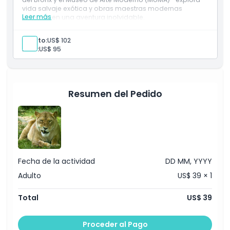
Política de Cancelación
vida salvaje exótica y obras maestras modernas
Leer más
icónicas en una aventura inolvidable.
Adulto:
US$ 102
Niño:
US$ 95
Resumen del Pedido
Fecha de la actividad
DD MM, YYYY
Adulto
US$ 39 × 1
Total
US$ 39
Proceder al Pago