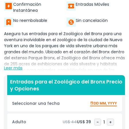
Confirmación
Entradas Móviles
Instantánea
No reembolsable
Sin cancelación
Asegura tus entradas para el Zoológico del Bronx para una
aventura inolvidable en el zoológico de la ciudad de Nueva
York en uno de los parques de vida silvestre urbana más
grandes del mundo. Ubicado en el corazón del Bronx dentro
del extenso Parque Bronx, el Zoológico del Bronx ofrece más
de 265 acres de exhibiciones de vida silvestre y hábitats
Leer más
inmersivos para animales, convirtiéndolo en una de las
principales atracciones familiares en NYC. Con tu entrada
Entradas para el Zoológico del Bronx Precio
al Zoológico del Bronx, explorarás las icónicas Llanuras
y Opciones
Africanas, hogar de majestuosos leones, jirafas y
rinocerontes; pasearás por la exuberante Selva de Gorilas
del Congo para encontrarte con gorilas occidentales de
Seleccionar una fecha
DD MM, YYYY
tierras bajas en un hábitat de libre recorrido; y refrescarás
en la cúpula de la Selva Tropical, llena de aves exóticas,
reptiles y mariposas. Asegúrate de ver las demostraciones
Adulto
US$ 44
US$ 39
-
1
+
en vivo de alimentación de animales y charlas de