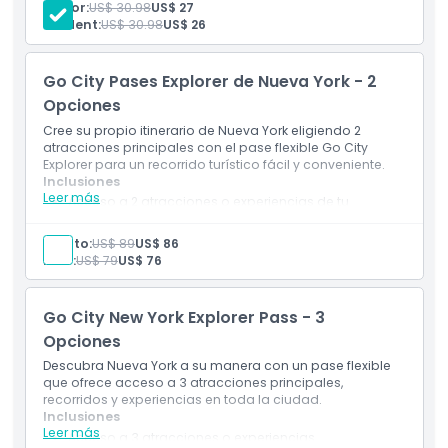
Senior:
US$ 30.98
US$ 27
Política para Niños y Adultos
Student:
US$ 30.98
US$ 26
Exclusiones
Go City Pases Explorer de Nueva York - 2
Opciones
Horario de Apertura
Cree su propio itinerario de Nueva York eligiendo 2
atracciones principales con el pase flexible Go City
Explorer para un recorrido turístico fácil y conveniente.
Cosas a Saber
Inclusiones
Leer más
Acceso a 2 atracciones o experiencias de tu
elección
Entrada a lugares emblemáticos y actividades
Ubicación
Adulto:
US$ 89
US$ 86
populares de Nueva York
Niño:
US$ 79
US$ 76
Guía digital con información de las atracciones
Descuentos y ofertas especiales en atracciones
Cómo Llegar
seleccionadas
Go City New York Explorer Pass - 3
Válido por 30 días desde el primer uso
Opciones
Cómo Canjear
Descubra Nueva York a su manera con un pase flexible
que ofrece acceso a 3 atracciones principales,
recorridos y experiencias en toda la ciudad.
Política de Cancelación
Inclusiones
Leer más
Acceso a 3 atracciones o experiencias