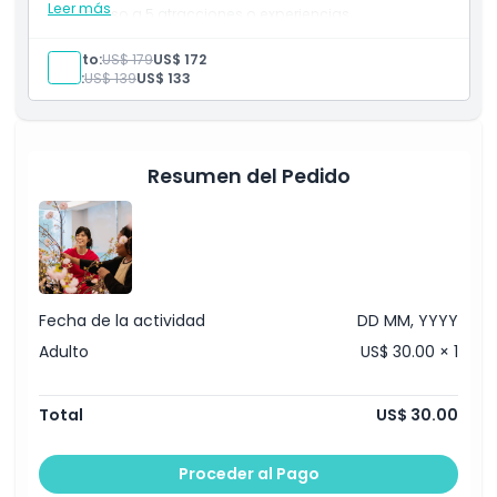
Leer más
Acceso a 5 atracciones o experiencias
Entrada a una amplia variedad de actividades y
monumentos de Nueva York
Adulto:
US$ 179
US$ 172
Guía digital para una planificación sencilla
Niño:
US$ 139
US$ 133
Descuentos y ofertas en atracciones seleccionadas
Válido por 30 días después del primer uso
Resumen del Pedido
Fecha de la actividad
DD MM, YYYY
Adulto
US$ 30.00 × 1
Total
US$ 30.00
Proceder al Pago