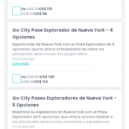
Entrada a los principales lugares y actividades de
Nueva York
Adulto:
US$ 119
US$ 115
Guía digital incluida
Niño:
US$ 99
US$ 96
Descuentos en locales participantes
Válido por 30 días después de la primera visita a
una atracción
Go City Pase Explorador de Nueva York - 4
Opciones
Explora más de Nueva York con un Pase Explorador de 4
opciones, que te ofrece la flexibilidad de visitar las
principales atracciones a tu propio ritmo.
Inclusiones
Leer más
Acceso a 4 atracciones o experiencias
Entrada a atracciones turísticas y tours populares
Guía turística digital incluida
Adulto:
US$ 149
US$ 145
Descuentos y ofertas exclusivas
Niño:
US$ 119
US$ 114
Válido por 30 días consecutivos desde el primer uso
Go City Pases Exploradores de Nueva York -
5 Opciones
Maximice su experiencia en Nueva York con un Pase
Explorador de 5 opciones, que ofrece acceso flexible a
las principales atracciones, recorridos y experiencias.
Inclusiones