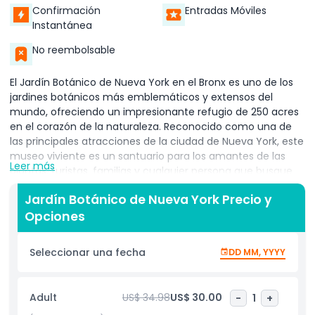
Confirmación
Entradas Móviles
Instantánea
No reembolsable
El Jardín Botánico de Nueva York en el Bronx es uno de los
jardines botánicos más emblemáticos y extensos del
mundo, ofreciendo un impresionante refugio de 250 acres
en el corazón de la naturaleza. Reconocido como una de
las principales atracciones de la ciudad de Nueva York, este
museo viviente es un santuario para los amantes de las
Leer más
plantas, turistas, familias y cualquier persona que busque
una escapada pacífica del ritmo acelerado de la ciudad.
Jardín Botánico de Nueva York Precio y
Los visitantes pueden explorar una diversa colección de
Opciones
jardines temáticos y paisajes curados, incluyendo el
impresionante Jardín de Rosas Peggy Rockefeller, con más
de 2,700 variedades de rosas, los serenos Jardines de Agua
Seleccionar una fecha
DD MM, YYYY
y el encantador Jardín de Rocas. Un punto destacado para
los amantes de la naturaleza es el Jardín de Plantas
Nativas, hogar de casi 100,000 árboles, helechos, arbustos y
Adult
US$ 34.98
US$ 30.00
-
1
+
hierbas nativas, así como uno de los últimos bosques