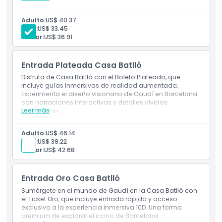
Ubicación
Entrada a la Casa Batlló de Gaudí en Barcelona
Explora libremente los interiores, mosaicos y la
Adulto:
US$ 40.37
azotea
Niño:
US$ 33.45
Acceso esencial a este emblemático edificio
Política de Cancelación
Senior:
US$ 36.91
modernista
Entrada Plateada Casa Batlló
Disfruta de Casa Batlló con el Boleto Plateado, que
incluye guías inmersivas de realidad aumentada.
Experimenta el diseño visionario de Gaudí en Barcelona
con narraciones interactivas y detalles vívidos.
Leer más
Inclusiones
Incluye guía inteligente de realidad aumentada
Narración interactiva de la visión de Gaudí
Adulto:
US$ 46.14
Forma inmersiva de experimentar la Casa Batlló
Niño:
US$ 39.22
Senior:
US$ 42.68
Entrada Oro Casa Batlló
Sumérgete en el mundo de Gaudí en la Casa Batlló con
el Ticket Oro, que incluye entrada rápida y acceso
exclusivo a la experiencia inmersiva 10D. Una forma
premium de explorar el icono de Barcelona.