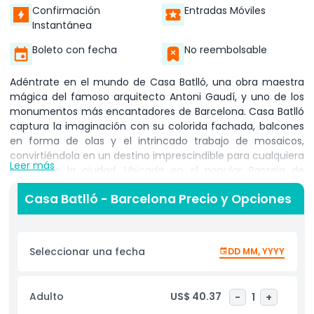
Confirmación
Entradas Móviles
Instantánea
Boleto con fecha
No reembolsable
Adéntrate en el mundo de Casa Batlló, una obra maestra
mágica del famoso arquitecto Antoni Gaudí, y uno de los
monumentos más encantadores de Barcelona. Casa Batlló
captura la imaginación con su colorida fachada, balcones
en forma de olas y el intrincado trabajo de mosaicos,
convirtiéndola en un destino imprescindible para cualquiera
Leer más
que visite la ciudad. Ubicada en el popular Passeig de
Gràcia, Casa Batlló atrae visitantes de todo el mundo que
Casa Batlló - Barcelona Precio y Opciones
vienen a experimentar la creatividad y visión de Gaudí de
cerca. Dentro de Casa Batlló, los visitantes pueden explorar
habitaciones inspiradas en el mundo natural, desde
ventanas curvas y paredes fluidas hasta decoraciones
Seleccionar una fecha
DD MM, YYYY
detalladas con apariencia marina. Los elementos únicos de
diseño están inspirados en la belleza de la vida marina, lo
que le da a Casa Batlló su sensación única y casi de otro
Adulto
US$ 40.37
-
1
+
mundo. Los visitantes también pueden disfrutar de la