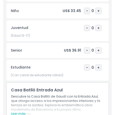
famosa azotea del edificio, adornada con chimeneas
caprichosas que contribuyen a su encanto de cuento de
Niño
US$ 33.45
-
0
+
hadas. Perfecto para amantes de la arquitectura,
entusiastas del arte o viajeros que buscan una experiencia
icónica en Barcelona, Casa Batlló es una vista inolvidable en
Juventud
-
0
+
el corazón de la ciudad.
(Edad 13-17)
Aspectos Destacados
Senior
US$ 36.91
-
0
+
Inclusiones
Estudiante
-
0
+
Política para Niños y Adultos
(Con carné de estudiante válido)
Horario de Apertura
Casa Batlló Entrada Azul
Descubre la Casa Batlló de Gaudí con la Entrada Azul,
que otorga acceso a los impresionantes interiores y la
Cosas a Saber
terraza en la azotea. Explora la emblemática obra
modernista de Barcelona a tu propio ritmo.
Leer más
Inclusiones