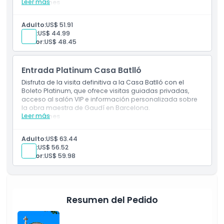
Leer más
Inclusiones
Entrada rápida a la Casa Batlló
Acceso a la exclusiva Experiencia 10D
Adulto:
US$ 51.91
Opción premium para el icono de Barcelona
Niño:
US$ 44.99
Senior:
US$ 48.45
Entrada Platinum Casa Batlló
Disfruta de la visita definitiva a la Casa Batlló con el
Boleto Platinum, que ofrece visitas guiadas privadas,
acceso al salón VIP e información personalizada sobre
la obra maestra de Gaudí en Barcelona.
Leer más
Inclusiones
Tour privado guiado con conocimientos de expertos
Acceso a salón VIP para mayor comodidad
Adulto:
US$ 63.44
Experiencia definitiva de Gaudí en Barcelona
Niño:
US$ 56.52
Senior:
US$ 59.98
Resumen del Pedido