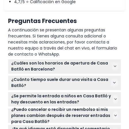
4,7/5 ⭐ Calificación en Google
Preguntas Frecuentes
A continuación se presentan algunas preguntas
frecuentes. Si tienes alguna consulta adicional o
necesitas más aclaraciones, por favor contacta a
nuestro equipo a través del chat en vivo, el formulario
de contacto o WhatsApp.
¿Cuáles son los horarios de apertura de Casa
Batlló en Barcelona?
Casa Batlló está abierta todos los días desde las
¿Cuánto tiempo suele durar una visita a Casa
9:00 AM hasta las 10:30 PM, con la última entrada a
Batlló?
las 9:30 PM (sujeto a cambios — por favor confirme
La visita típicamente dura alrededor de 1 hora y 15
al momento de la reserva).
¿Se permite la entrada a niños en Casa Batlló y
minutos, tiempo suficiente para explorar la
hay descuento en las entradas?
impresionante arquitectura y las experiencias
¿Puedo cancelar o recibir un reembolso si mis
Sí, los niños de 0 a 12 años entran gratis, pero deben
inmersivas.
planes cambian después de reservar entradas
ser incluidos en el total de personas al hacer la
para Casa Batlló?
reserva.
Las entradas para Casa Batlló no son
¿En qué idiomas está disponible el comentario