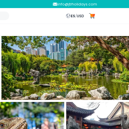
info@jtrholidays.com
ES
/
USD