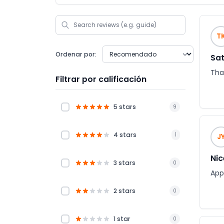
T
Ordenar por:
Sat
Tha
Filtrar por calificación
5 stars
9
4 stars
1
J
Nic
3 stars
0
Appr
2 stars
0
1 star
0