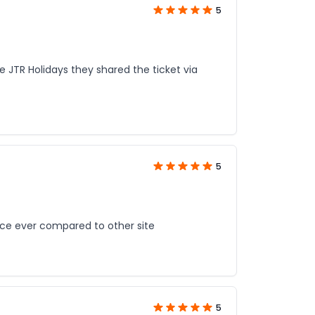
5
te JTR Holidays they shared the ticket via
5
rice ever compared to other site
5