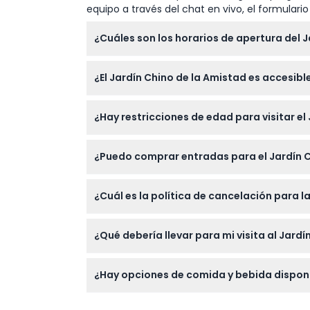
equipo a través del chat en vivo, el formular
¿Cuáles son los horarios de apertura del J
El jardín está abierto todos los días de 10:0
¿El Jardín Chino de la Amistad es accesibl
confirme al momento de la reserva).
Sí, los senderos y pabellones del jardín infe
¿Hay restricciones de edad para visitar el
escaleras y caminos rocosos que pueden ser
El jardín es adecuado para adultos y niño
¿Puedo comprar entradas para el Jardín C
Sí, puede reservar sus entradas fácilmente e
¿Cuál es la política de cancelación para l
Las entradas no son reembolsables ni cancela
¿Qué debería llevar para mi visita al Jard
Use zapatos cómodos para caminar ya que ex
¿Hay opciones de comida y bebida disponib
paisaje y las esculturas únicas.
Aunque la entrada incluye el acceso al jard