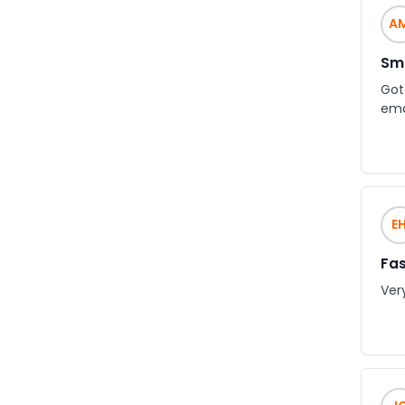
A
Smo
Got 
ema
E
Fas
Ver