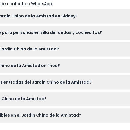
io de contacto o WhatsApp.
ardín Chino de la Amistad en Sídney?
0 a.m. a 5:00 p.m., pero está cerrado el día de Navidad y el Vier
e para personas en silla de ruedas y cochecitos?
rior son accesibles para sillas de ruedas, cochecitos y cochecitos
 Jardín Chino de la Amistad?
 difíciles de acceder.
s de 6 años en adelante. No se recomienda para mujeres embar
hino de la Amistad en línea?
n línea aquí mismo en este sitio web para asegurar su visita en 
as entradas del Jardín Chino de la Amistad?
bles, así que asegúrese de elegir la fecha y hora correctas al h
ín Chino de la Amistad?
plorará senderos sinuosos y áreas del jardín, y considere lle
les en el Jardín Chino de la Amistad?
ín, las comidas y bebidas como deliciosos dumplings y té chino 