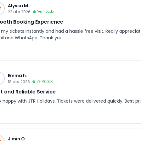
Alyssa M.
M
22 abr 2026
Verificado
oth Booking Experience
my tickets instantly and had a hassle free visit. Really apprecia
il and WhatsApp. Thank you
Emma h.
H
18 abr 2026
Verificado
t and Reliable Service
y happy with JTR Holidays. Tickets were delivered quickly. Best p
Jimin O.