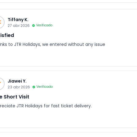
Tiffany K.
K
27 abr 2026
Verificado
isfied
nks to JTR Holidays, we entered without any issue
Jiawei Y.
Y
23 abr 2026
Verificado
e Short Visit
eciate JTR Holidays for fast ticket delivery.