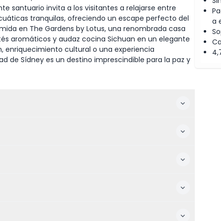
Si
 santuario invita a los visitantes a relajarse entre
Pa
acuáticas tranquilas, ofreciendo un escape perfecto del
a 
a comida en The Gardens by Lotus, una renombrada casa
So
 tés aromáticos y audaz cocina Sichuan en un elegante
Ca
n, enriquecimiento cultural o una experiencia
4,
ad de Sídney es un destino imprescindible para la paz y