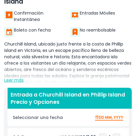
Island
Confirmación
Entradas Móviles
Instantánea
Boleto con fecha
No reembolsable
Churchill Island, ubicado justo frente a la costa de Phillip
Island en Victoria, es un escape pacífico lleno de belleza
natural, vida silvestre e historia. Esta encantadora isla
ofrece a los visitantes un día relajante, con espacios verdes
abiertos, aire fresco del océano y senderos escénicos
ideales para todas las edades. Explore la granja patrimonial
Leer más
histórica de la isla, donde puede experimentar
demostraciones agrícolas tradicionales que incluyen
Entrada a Churchill Island en Phillip Island
esquila de ovejas, ordeño de vacas, perros de trabajo,
Precio y Opciones
azotes y herrería. Niños y adultos disfrutarán al acercarse a
los animales de la granja durante las alimentaciones
diarias. Pasee por los pintorescos senderos de la bahía o
Seleccionar una fecha
DD MM, YYYY
siga la caminata de 2.5 km llamada North Point Loop, donde
descubrirá árboles antiguos de Moonah, formaciones
únicas de rocas basálticas de más de 50 millones de años y