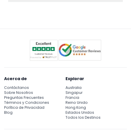
y considera llevar agua. La granja cuenta con una
Se recomienda que no participen personas con
cafetería si quieres descansar o tomar algo.
cirugía reciente, afecciones cardíacas o mujeres
embarazadas, para garantizar la seguridad y
comodidad de todos durante la visita.
Acerca de
Explorar
Contáctanos
Australia
Sobre Nosotros
Singapur
Preguntas Frecuentes
Francia
Términos y Condiciones
Reino Unido
Política de Privacidad
Hong Kong
Blog
Estados Unidos
Todos los Destinos