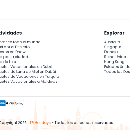
tos con la fauna!
tividades
Explorar
orar en todo el mundo
Australia
ri por el Desierto
Singapur
ceros en Dhow
Francia
s por la ciudad
Reino Unido
s de Lujo
Hong Kong
uetes Vacacionales en Dubái
Estados Unid
etes de Luna de Miel en Dubái
Todos los Des
uetes de Vacaciones en Turquía
uetes Vacacionales a Maldivas
Copyright 2026
JTR Holidays
- Todos los derechos reservados