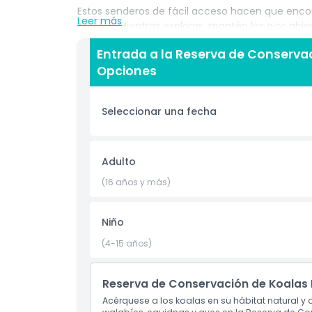
Estos senderos de fácil acceso hacen que encont
Leer más
edades. Mientras exploras, mantén los ojos abie
equidnas y una variedad de especies de aves. T
Entrada a la Reserva de Conservació
incluye acceso a senderos para caminar, paseo
Opciones
aprenderás sobre el cuidado de los koalas y los
la protección de los koalas y su medio ambiente
Perfecto para familias, parejas y amantes de la
Seleccionar una fecha
abierta todos los días y es una de las atraccione
una excursión de un día o alojándote localmente,
naturaleza y apoyar una gran causa.
Adulto
(16 años y más)
Aspectos Destacados
Niño
Inclusiones
(4-15 años)
Política para Niños y Adultos
Reserva de Conservación de Koalas
Acérquese a los koalas en su hábitat natural y 