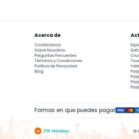
olvides tu cámara para capturar los momen
Acerca de
Ac
Contáctanos
Expl
Sobre Nosotros
Safa
Preguntas Frecuentes
Cru
Términos y Condiciones
Tour
Política de Privacidad
Yate
Blog
Paq
Paqu
Paq
Paq
Formas en que puedes pagar
© 