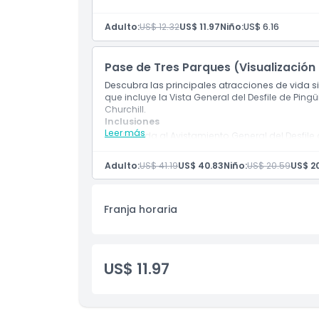
Explorar exhibiciones y demostraciones de 
Descubrir senderos escénicos para caminar,
Adulto:
US$ 12.32
US$ 11.97
Niño:
US$ 6.16
Aprender sobre la historia agrícola y cultural
Atracción patrimonial familiar en la Isla Phill
Pase de Tres Parques (Visualización 
Descubra las principales atracciones de vida sil
que incluye la Vista General del Desfile de Ping
Churchill.
Inclusiones
Leer más
Entrada al Avistamiento General del Desfile
Acceso a la Reserva de Conservación de K
Entrada a la Granja Patrimonial de la Isla Ch
Adulto:
US$ 41.19
US$ 40.83
Niño:
US$ 20.59
US$ 2
Observa a los pingüinos pequeños regresar a
Explora hábitats de koalas y fauna nativa a
Descubre experiencias en granjas históricas
Franja horaria
Acceso flexible a la Reserva de Conservació
de validez del cupón
Experiencia ideal de combinación de vida silv
US$ 11.97