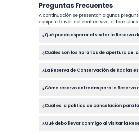
Preguntas Frecuentes
A continuación se presentan algunas pregunta
equipo a través del chat en vivo, el formular
¿Qué puedo esperar al visitar la Reserva de
Podrás ver koalas de cerca en su hábitat nat
¿Cuáles son los horarios de apertura de l
bosque y encontrarte con otros animales n
esfuerzos de conservación.
La reserva está abierta todos los días de 10:0
¿La Reserva de Conservación de Koalas e
asegurarte de tener suficiente tiempo para
Sí, la reserva recibe visitantes de todas las
¿Cómo reservo entradas para la Reserva de
para caminar que son adecuados para los 
Puedes reservar tus entradas cómodamente e
¿Cuál es la política de cancelación para 
reserva coincida con el día que planeas visi
Las entradas no son reembolsables y no pue
¿Qué debo llevar conmigo al visitar la Re
en la fecha y hora específicas reservadas.
Usa zapatos cómodos para caminar en las pa