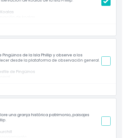
ervación de Koalas de la Isla Phillip.
 Koalas
rvación de koalas
rales de matorrales
o ualabíes, equidnas y aves
 y áreas de conservación
a Phillip
ingüinos de la Isla Phillip y observe a los
rdecer desde la plataforma de observación general.
esfile de Pingüinos
neral
us madrigueras al atardecer
a silvestre más emblemáticas de Australia
plore una granja histórica patrimonio, paisajes
lip.
urchill
funcionamiento