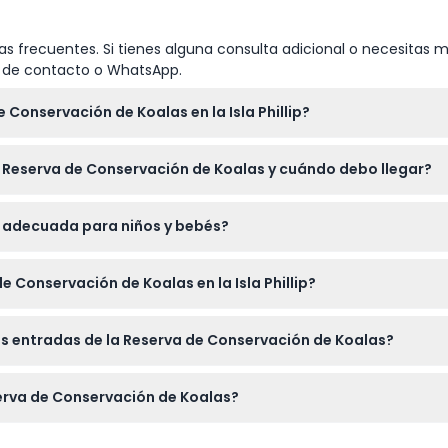
s frecuentes. Si tienes alguna consulta adicional o necesitas m
io de contacto o WhatsApp.
 Conservación de Koalas en la Isla Phillip?
ural en las copas de los árboles a través de pasarelas elevadas,
a Reserva de Conservación de Koalas y cuándo debo llegar?
ativos como canguros pequeños y equidnas. También hay exhibic
0 a. m. a 6:00 p. m., con la última entrada a las 5:30 p. m. Es mej
s adecuada para niños y bebés?
 explorar. (sujeto a cambios — por favor confirma al momento d
 edades, incluidos niños de 4 a 15 años y bebés de 0 a 3 años. Es 
 Conservación de Koalas en la Isla Phillip?
pequeños.
n línea aquí mismo en este sitio web, eligiendo la fecha y hor
las entradas de la Reserva de Conservación de Koalas?
tar, ya que las entradas son específicas para fecha y hora.
den ser canceladas, así que por favor asegúrate de tus fechas 
serva de Conservación de Koalas?
sarelas y senderos, lleva agua y considera protección solar c