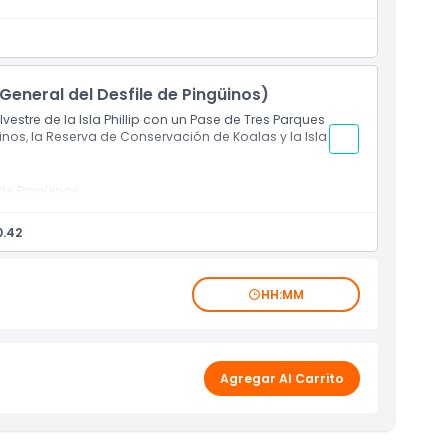
agricultura patrimonial
 jardines y paisajes costeros
 de la isla
ip
General del Desfile de Pingüinos)
vestre de la Isla Phillip con un Pase de Tres Parques
üinos, la Reserva de Conservación de Koalas y la Isla
 de Pingüinos
oalas
urchill
0.42
 la orilla al atardecer
ustraliana
 y paisajes escénicos de la isla
n de Koalas y a la Isla Churchill dentro del período
HH:MM
estre y turismo en la Isla Phillip
Agregar Al Carrito