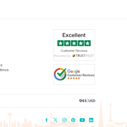
os
tinos
ES
/
USD