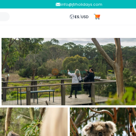
info@jtrholidays.com
ES
/
USD