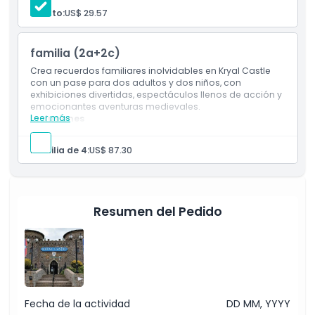
Espectáculos en vivo y demostraciones
Adulto:
US$ 29.57
Exposiciones medievales interactivas
Exclusiones
Acceso a tiendas y áreas del pueblo
familia (2a+2c)
Crea recuerdos familiares inolvidables en Kryal Castle
Horario de Apertura
con un pase para dos adultos y dos niños, con
exhibiciones divertidas, espectáculos llenos de acción y
emocionantes aventuras medievales.
Ubicación
Leer más
Inclusiones
Entrada para 2 adultos y 2 niños
Espectáculos para toda la familia
Familia de 4:
US$ 87.30
Cómo Llegar
Experiencias interactivas para niños
Acceso a los terrenos del castillo y áreas de juego
Cómo Canjear
Resumen del Pedido
Política de Cancelación
Fecha de la actividad
DD MM, YYYY