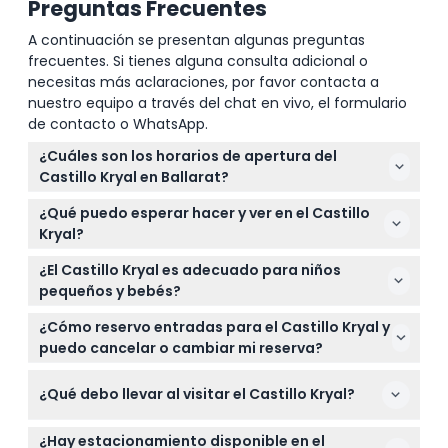
Preguntas Frecuentes
A continuación se presentan algunas preguntas
frecuentes. Si tienes alguna consulta adicional o
necesitas más aclaraciones, por favor contacta a
nuestro equipo a través del chat en vivo, el formulario
de contacto o WhatsApp.
¿Cuáles son los horarios de apertura del
Castillo Kryal en Ballarat?
El Castillo Kryal está abierto desde las 10:00 AM
¿Qué puedo esperar hacer y ver en el Castillo
hasta las 4:00 PM los fines de semana, días festivos
Kryal?
y diariamente durante las vacaciones escolares
Puede disfrutar de espectáculos en vivo de justas y
victorianas, con la última entrada a las 3:00 PM
¿El Castillo Kryal es adecuado para niños
combates con espadas, explorar exhibiciones
(sujeto a cambios — por favor confirme al
pequeños y bebés?
medievales, probar el tiro con arco, participar en la
momento de la reserva).
El Castillo Kryal da la bienvenida a todas las edades,
escuela de caballeros y explorar el castillo
¿Cómo reservo entradas para el Castillo Kryal y
con actividades adecuadas para niños de 4 a 12
encantado y el laberinto.
puedo cancelar o cambiar mi reserva?
años y adultos de 13 en adelante; también se
Puede reservar entradas de forma segura en línea
admiten bebés de 0 a 3 años, pero puede
¿Qué debo llevar al visitar el Castillo Kryal?
aquí mismo en este sitio web. Tenga en cuenta
requerirse supervisión.
que las entradas no son reembolsables y no
Use zapatos cómodos para caminar y ropa acorde
pueden cancelarse ni reprogramarse.
¿Hay estacionamiento disponible en el