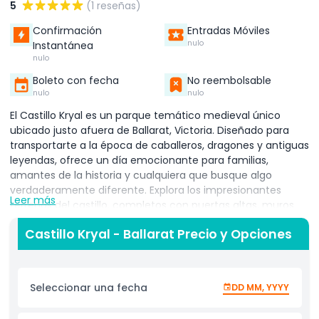
5
(1 reseñas)
Confirmación
Entradas Móviles
nulo
Instantánea
nulo
Boleto con fecha
No reembolsable
nulo
nulo
El Castillo Kryal es un parque temático medieval único
ubicado justo afuera de Ballarat, Victoria. Diseñado para
transportarte a la época de caballeros, dragones y antiguas
leyendas, ofrece un día emocionante para familias,
amantes de la historia y cualquiera que busque algo
verdaderamente diferente. Explora los impresionantes
Leer más
terrenos del castillo, completos con puertas altas, muros
de piedra, puentes levadizos y una aldea medieval
Castillo Kryal - Ballarat Precio y Opciones
completamente recreada. Pasea por calles adoquinadas y
adéntrate en un mundo donde la Edad Media cobra vida.
Disfruta de espectáculos en vivo de justas, anima a
valientes caballeros y participa en actividades divertidas e
Seleccionar una fecha
DD MM, YYYY
interactivas como clases de esgrima y sesiones de
narración de cuentos. Conoce a personajes medievales,