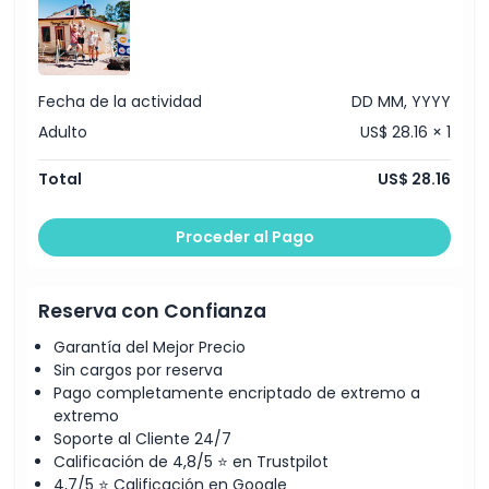
mientras trepas alto sobre el suelo. Estas actividades
añaden un nuevo nivel de emoción a tu visita.
Fecha de la actividad
DD MM, YYYY
Aspectos Destacados
Adulto
US$ 28.16 × 1
Inclusiones
Total
US$ 28.16
Política para Niños y Adultos
Proceder al Pago
Exclusiones
Reserva con Confianza
Garantía del Mejor Precio
Horario de Apertura
Sin cargos por reserva
Pago completamente encriptado de extremo a
extremo
Cosas a Saber
Soporte al Cliente 24/7
Calificación de 4,8/5 ⭐ en Trustpilot
Ubicación
4,7/5 ⭐ Calificación en Google