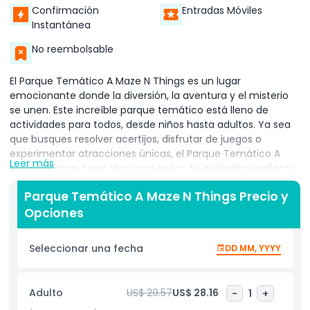
Confirmación
Entradas Móviles
Instantánea
No reembolsable
El Parque Temático A Maze N Things es un lugar
emocionante donde la diversión, la aventura y el misterio
se unen. Este increíble parque temático está lleno de
actividades para todos, desde niños hasta adultos. Ya sea
que busques resolver acertijos, disfrutar de juegos o
experimentar atracciones únicas, el Parque Temático A
Leer más
Maze N Things tiene algo para todos. Es el destino perfecto
para una salida familiar o un día divertido con amigos.
Parque Temático A Maze N Things Precio y
Una de las mejores características del Parque Temático A
Opciones
Maze N Things es el laberinto gigante. Es un desafío
divertido donde los visitantes pueden intentar encontrar su
Seleccionar una fecha
DD MM, YYYY
camino a través de un enorme laberinto de senderos. No se
trata solo de encontrar la salida; es disfrutar la aventura en
el camino. El laberinto es divertido, pero también ayuda a
Adulto
US$ 29.57
US$ 28.16
-
1
+
desarrollar habilidades para resolver problemas y fomenta