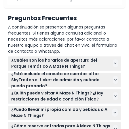
Cómo Llegar
Preguntas Frecuentes
A continuación se presentan algunas preguntas
Cómo Canjear
frecuentes. Si tienes alguna consulta adicional o
necesitas más aclaraciones, por favor contacta a
nuestro equipo a través del chat en vivo, el formulario
Política de Cancelación
de contacto o WhatsApp.
¿Cuáles son los horarios de apertura del
Parque Temático A Maze N Things?
¿Está incluido el circuito de cuerdas altas
A Maze N Things está abierto todos los días de 10:00
SkyTrail en el ticket de admisión y cuándo
a.m. a 5:00 p.m., con última entrada a las 3:00 p.m.
puedo probarlo?
Durante las vacaciones de verano victorianas y el
El circuito de cuerdas altas SkyTrail funciona los
fin de semana largo del Día del Trabajador, abre de
¿Quién puede visitar A Maze N Things? ¿Hay
fines de semana, días escolares y festivos de 10:00
9:00 a.m. a 6:00 p.m., con última entrada a las 4:00
restricciones de edad o condición física?
a.m. a 3:00 p.m., con la primera subida a las 11:30
p.m. (sujeto a cambios — por favor confirme al
A Maze N Things es adecuado para niños a partir de
a.m. (sujeto a cambios — por favor confirme al
¿Puedo llevar mi propia comida y bebidas a A
momento de la reserva).
4 años y adultos. Tenga en cuenta que el parque
momento de la reserva). La entrada incluye el
Maze N Things?
no es accesible para cochecitos ni sillas de ruedas,
circuito de cuerdas, pero la disponibilidad puede
No se permiten alimentos ni bebidas externas
y algunas actividades como el circuito de cuerdas
¿Cómo reservo entradas para A Maze N Things
verificarse durante la reserva en línea aquí.