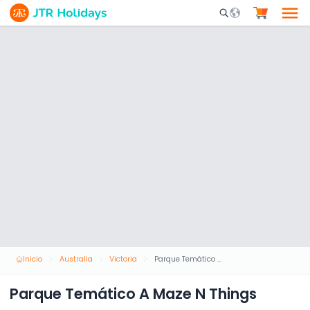
Mobile Search Opene
Inicio
Australia
Victoria
Parque Temático A Maze N Things
Parque Temático A Maze N Things